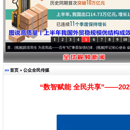
1
2
3
4
5
6
7
8
9
10
完善运行机制助力责任有效落实
一纸欠条
视频]
因党而生 为党而战——百年“纪”事⑧加强纪律..
·[视频]
牢记初心使命 奋进复兴征程丨
首页
»
公众全民传媒
“数智赋能 全民共享”——2
东山县通报“牛蛙产品抗生素超标问题”
法