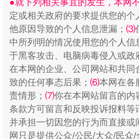
●就下列相关事宜的发生，本网
定或相关政府的要求提供您的个
他原因导致的个人信息泄漏；
⑶
中所列明的情况使用您的个人信
于黑客攻击、电脑病毒侵入或政
国家大学科技园优化重塑工作
在本网的企业、公司网站和共同
致的任何事态后果；
⑹
本网在各
责情形；
⑺
你在本网站留言的内
条款方可留言和反映投诉报料等
并承担一切因您的行为而直接或
网只是提供公众/公民/大众/民
扯下公款旅游的“隐身衣”
如何以同