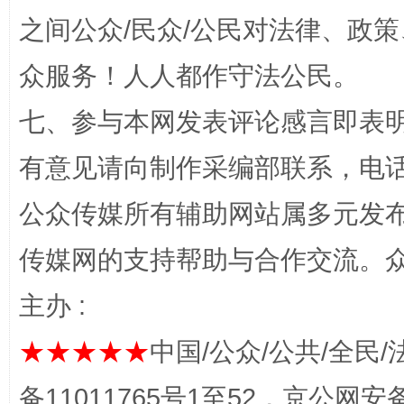
之间公众/民众/公民对法律、政
众服务！人人都作守法公民。
七、参与本网发表评论感言即表明
有意见请向制作采编部联系，电话：0
千年窑火 生生不息
一
公众传媒所有辅助网站属多元发
传媒网的支持帮助与合作交流。
主办 :
★★★★★
中国/公众/公共/全民/
备11011765号1至52，京公网安备：