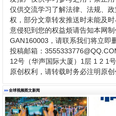
仅供交流学习了解法律、法规、政
权，部分文章转发推送时未能及时
东山县通报“牛蛙产品抗生素超标问题”
法
意侵犯到您的权益烦请告知本网制作采编
GAN160003，请联系我们将立即删
投稿邮箱：3555333776@QQ
12号（华声国际大厦）1层 1 2
原创权利，请转载时务必注明原创作
全球视频图文新闻
千年窑火 生生不息
一