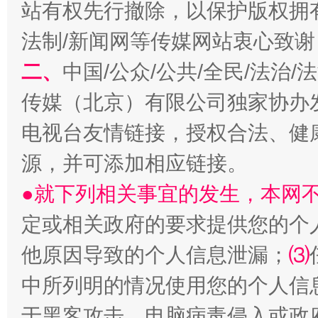
站有权先行撤除，以保护版权拥有者
法制/新闻网等传媒网站衷心致谢
二、
中国/公众/公共/全民/法治
揭开“小金库”的免责幌子
传媒（北京）有限公司独家协办
电视台友情链接，授权合法、健
源，并可添加相应链接。
●就下列相关事宜的发生，本网
定或相关政府的要求提供您的个
他原因导致的个人信息泄漏；
⑶
中所列明的情况使用您的个人信
受贿1.44亿！段成刚被判无期
从幼儿
于黑客攻击、电脑病毒侵入或政