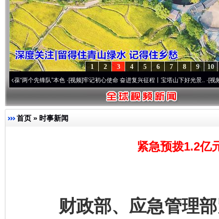
1
2
3
4
5
6
7
8
9
10
两个先锋队”本色
·[视频]
牢记初心使命 奋进复兴征程丨宝塔山下好光景..
·[视频]
因党而生
首页
»
时事新闻
紧急预拨1.2亿
财政部、应急管理部紧急