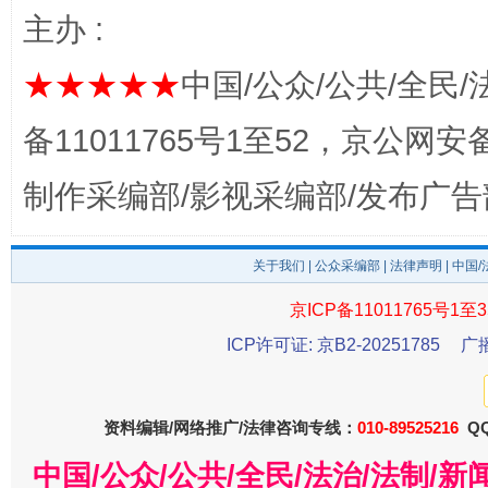
主办 :
★★★★★
中国/公众/公共/全民/
备11011765号1至52，京公网安备：
揭开“小金库”的免责幌子
制作采编部/影视采编部/发布广告
关于我们
|
公众采编部
|
法律声明
| 中国
京ICP备11011765号1至3
ICP许可证: 京B2-20251785
广
受贿1.44亿！段成刚被判无期
从幼儿
资料编辑/网络推广/法律咨询专线：
010-89525216
QQ
中国/公众/公共/全民/法治/法制/