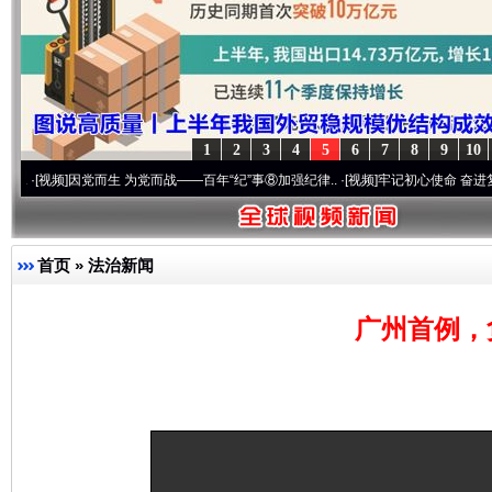
1
2
3
4
5
6
7
8
9
10
]
因党而生 为党而战——百年“纪”事⑧加强纪律..
·[视频]
牢记初心使命 奋进复兴征程丨“
首页
»
法治新闻
完善运行机制助力责任有效落实
一纸欠条
广州首例，