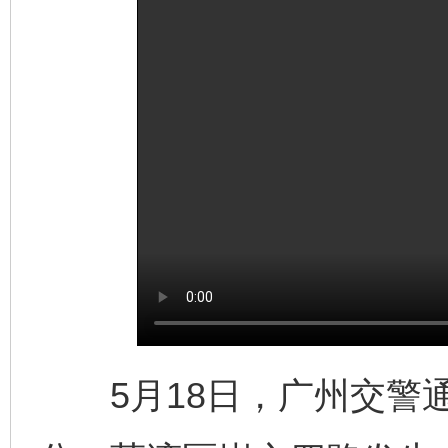
东山县通报“牛蛙产品抗生素超标问题”
法
千年窑火 生生不息
一
5月18日，广州交警通报，