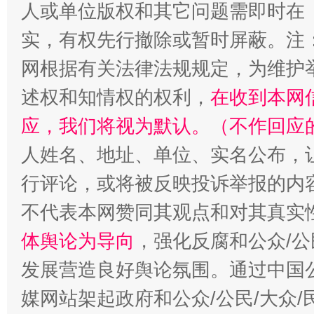
人或单位版权和其它问题需即时在
实，有权先行撤除或暂时屏蔽。注
扯下公款旅游的“隐身衣”
如何以同
网根据有关法律法规规定，为维护
述权和知情权的权利，
在收到本网
应，我们将视为默认。（不作回应
人姓名、地址、单位、实名公布，让
行评论，或将被反映投诉举报的内
不代表本网赞同其观点和对其真实
体舆论为导向
，强化反腐和公众/公
“蜀中异人”王建安的艺术幻境
发展营造良好舆论氛围。通过中国公
媒网站架起政府和公众/公民/大众