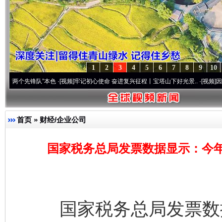
1
2
3
4
5
6
7
8
9
10
先锋队”本色
·[视频]
牢记初心使命 奋进复兴征程丨宝塔山下好光景..
·[视频]
因党而生 为
首页
»
财经/企业公司
国家税务总局发票数据显示：今
国家税务总局发票数据