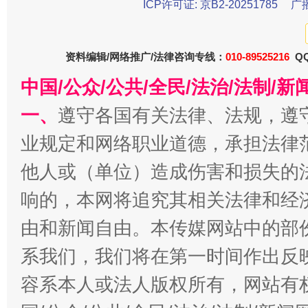
ICP许可证: 京B2-20251785
广
东山县通报“牛蛙产品抗生素超标问题”
法
资料编辑/网络推广/法律咨询专线：
010-89525216
QQ
中国/公众/公共/全民/法治/法制/
一、
遵守各国有关法律、法规，遵
业规定和网络职业道德，承担法律
他人或（单位）造成伤害和损失的
响的，本网将追究其相关法律和经
千年窑火 生生不息
一
由和新闻自由。本传媒网站中的部
系我们，我们将在第一时间作出反
容系本人或法人版权所有，网站有