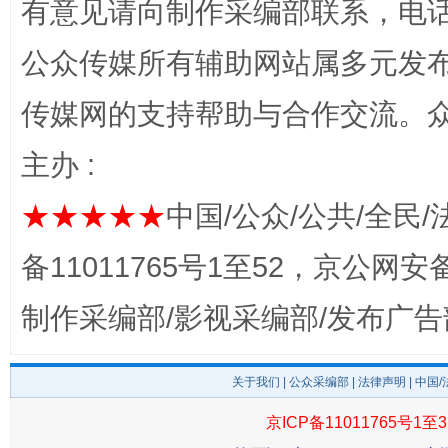
有意见请向制作采编部联系，电话：0
公众传媒所有辅助网站属多元发
传媒网的支持帮助与合作交流。
主办 :
★★★★★
中国/公众/公共/全民/
完善运行机制助力责任有效落实
一纸欠条
备11011765号1至52，京公网安备：
制作采编部/影视采编部/发布广告
关于我们
|
公众采编部
|
法律声明
| 中国
京ICP备11011765号1至3