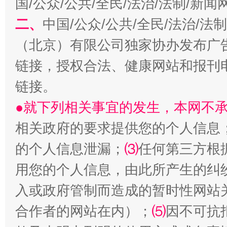
国/公众/公共/全民/法治/法制/新
二、
中国/公众/公共/全民/法治/
（北京）有限公司独家协办发布广
揭开“小金库”的免责幌子
链接，授权合法、健康网站和报刊
链接。
●就下列相关事宜的发生，本网不
相关政府的要求提供您的个人信息
的个人信息泄漏；
⑶
任何第三方根
用您的个人信息，由此所产生的纠
入或政府管制而造成的暂时性网站
受贿1.44亿！段成刚被判无期
从幼儿
合作者的网站在内）；
⑸
因不可抗