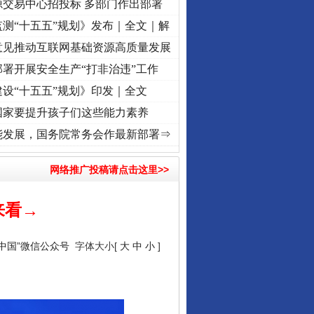
源交易中心招投标 多部门作出部署
测“十五五”规划》发布｜全文｜解
意见推动互联网基础资源高质量发展
署开展安全生产“打非治违”工作
设“十五五”规划》印发｜全文
国家要提升孩子们这些能力素养
征程丨红船起航处 潮起..
·[视频]
一首歌的时间，读懂乐至的“诗与远方”
·[视频]
从《水浒
能发展，国务院常务会作最新部署⇒
网络推广投稿请点击这里>>
来看→
信中国”微信公众号
字体大小[
大
中
小
]