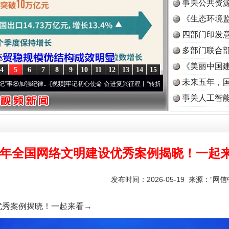
事关公共资
《生态环境监
读
四部门印发
多部门联合部
《美丽中国建
4
5
6
7
8
9
10
11
12
13
14
15
未来五年，
.
·[视频]
牢记初心使命 奋进复兴征程丨“转折之城”激荡..
·[视频]
牢记初心使命 奋进复兴
事关人工智
26年全国网络文明建设优秀案例揭晓！一起
发布时间：2026-05-19 来源：
“网
优秀案例揭晓！一起来看→