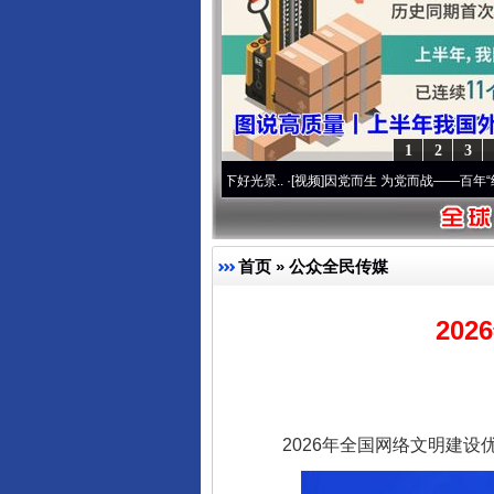
1
2
3
奋进复兴征程丨宝塔山下好光景..
·[视频]
因党而生 为党而战——百年“纪”事⑧加强纪律.
首页
»
公众全民传媒
20
2026年全国网络文明建设