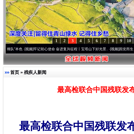
1
2
3
4
5
6
7
8
9
10
本色
·[视频]
牢记初心使命 奋进复兴征程丨宝塔山下好光景..
·[视频]
因党而生 为党而战—
首页
»
残疾人新闻
最高检联合中国残联发
最高检联合中国残联发