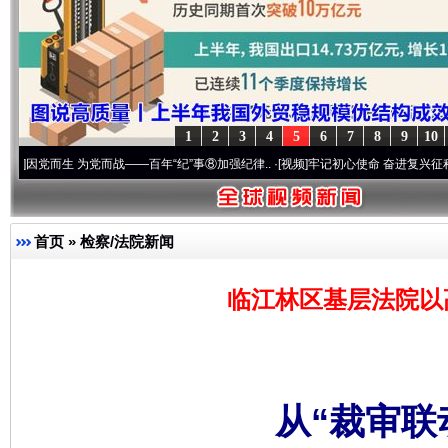
1
2
3
4
5
6
7
8
9
10
 为党而战——百年“纪”事⑧加强纪律..
·[视频]
牢记初心使命 奋进复兴征程丨“转折之城”激
首页
»
检察/法院新闻
临江林区基层法院以
从“裁审联