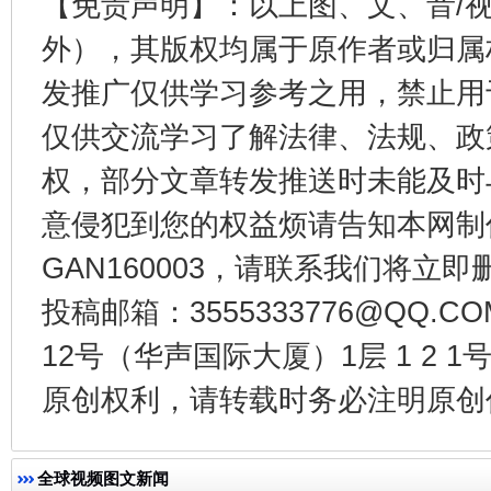
【免责声明】：以上图、文、音/
外），其版权均属于原作者或归属
发推广仅供学习参考之用，禁止用
受贿1.44亿！段成刚被判无期
从幼儿
仅供交流学习了解法律、法规、政
权，部分文章转发推送时未能及时
意侵犯到您的权益烦请告知本网制作采编
GAN160003，请联系我们将立即删
投稿邮箱：3555333776@QQ
12号（华声国际大厦）1层 1 2
全民健身五年计划来了！等你上场
原创权利，请转载时务必注明原创作
全球视频图文新闻