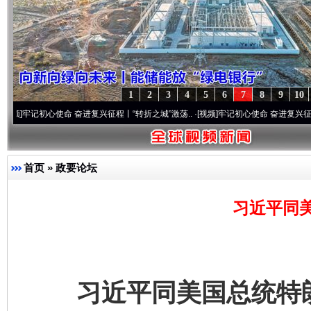
1
2
3
4
5
6
7
8
9
10
奋进复兴征程丨“转折之城”激荡..
·[视频]
牢记初心使命 奋进复兴征程丨红船起航处 潮起
首页
»
政要论坛
习近平同
习近平同美国总统特