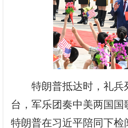
受贿1.44亿！段成刚被判无期
从幼儿
特朗普抵达时，礼兵列
台，军乐团奏中美两国国
特朗普在习近平陪同下检