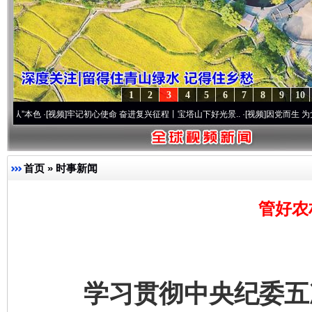
1
2
3
4
5
6
7
8
9
10
·[视频]
牢记初心使命 奋进复兴征程丨宝塔山下好光景..
·[视频]
因党而生 为党而战——百
首页
»
时事新闻
管好农
学习贯彻中央纪委五次