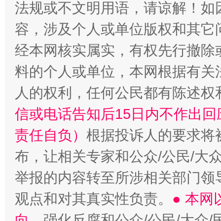
法规或不文明用语，请谅解！如
容，涉及个人或单位版权和其它
“蜀中异人”王建安的艺术幻境
经本网核实属实，有权先行撤除
料的个人或单位，本网根据有关
人的权利，任何公民都有陈述权
信或电话告知后15日内不作出
责任自负）
根据投诉人的要求将
布，让相关专家和公众/公民/大
举报的内容转至所涉相关部门领
观点和对其真实性负责。
● 本
向
，强化反腐和公众/公民/大众