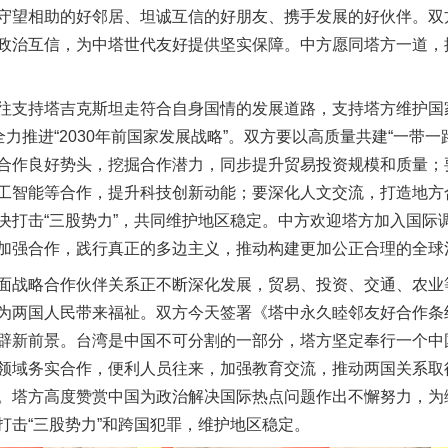
守望相助的好邻居、坦诚互信的好朋友、携手发展的好伙伴。双
政治互信，为中塔世代友好提供坚实保障。中方愿同塔方一道，
支持塔吉克斯坦走符合自身国情的发展道路，支持塔方维护国
全力推进“2030年前国家发展战略”。双方要以高质量共建“一带
合作良好势头，挖掘合作潜力，同步提升贸易投资规模和质量；
工智能等合作，提升科技创新动能；要深化人文交流，打造地方
决打击“三股势力”，共同维护地区稳定。中方欢迎塔方加入国际
加强合作，践行真正的多边主义，推动构建更加公正合理的全球
战略合作伙伴关系正不断深化发展，贸易、投资、交通、农业
为两国人民带来福祉。双方今天签署《塔中永久睦邻友好合作条
辟新前景。台湾是中国不可分割的一部分，塔方坚定奉行一个中
领域务实合作，便利人员往来，加强教育交流，推动两国关系取
。塔方高度赞赏中国为政治解决国际热点问题作出不懈努力，为
打击“三股势力”和跨国犯罪，维护地区稳定。