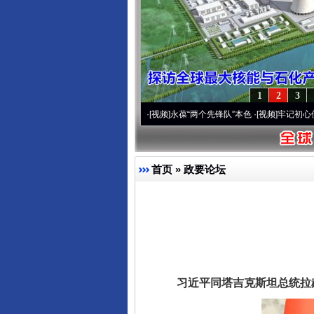
1
2
3
年 深刻改变雪域高原..
·[视频]
永葆“两个先锋队”本色
·[视频]
牢记初心使命 奋进复兴征
首页
»
政要论坛
习近平同塔吉克斯坦总统拉