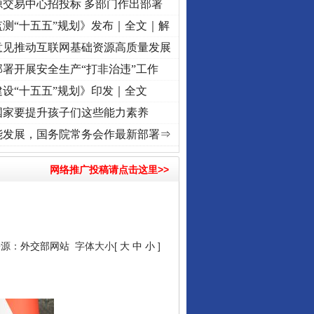
源交易中心招投标 多部门作出部署
测“十五五”规划》发布｜全文｜解
意见推动互联网基础资源高质量发展
署开展安全生产“打非治违”工作
设“十五五”规划》印发｜全文
国家要提升孩子们这些能力素养
记初心使命 奋进复兴征程丨“转折之城”激荡..
·[视频]
牢记初心使命 奋进复兴征程丨红船起
能发展，国务院常务会作最新部署⇒
网络推广投稿请点击这里>>
来源：
外交部网站
字体大小[
大
中
小
]