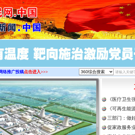
>
网络推广投稿
点击进入>>>
《医疗卫生
《可再生能源
三部门：做好
促家政服务业