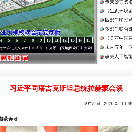
事关公共资
《生态环境监
读
四部门印发
多部门联合部
《美丽中国建
4
5
6
7
8
9
10
11
12
13
14
15
未来五年，
程丨宝塔山下好光景..
·[视频]
因党而生 为党而战——百年“纪”事⑧加强纪律..
·[视频]
牢
事关人工智
习近平同塔吉克斯坦总统拉赫蒙会谈
发布时间：2026-05-13 
赫蒙会谈