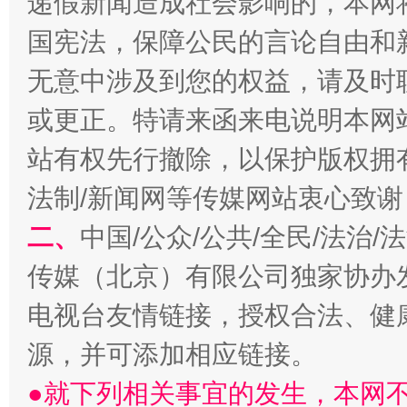
递假新闻造成社会影响的，本网
国宪法，保障公民的言论自由和
受贿1.44亿！段成刚被判无期
从幼儿
无意中涉及到您的权益，请及时
或更正。特请来函来电说明本网
站有权先行撤除，以保护版权拥有者
法制/新闻网等传媒网站衷心致谢
二、
中国/公众/公共/全民/法治
传媒（北京）有限公司独家协办
全民健身五年计划来了！等你上场
电视台友情链接，授权合法、健
源，并可添加相应链接。
●就下列相关事宜的发生，本网