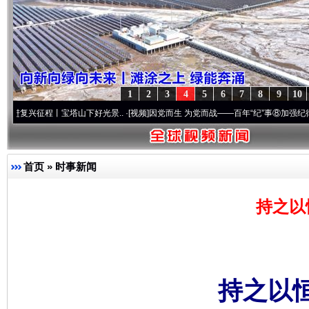
1
2
3
4
5
6
7
8
9
10
程丨宝塔山下好光景..
·[视频]
因党而生 为党而战——百年“纪”事⑧加强纪律..
·[视频]
牢
首页
»
时事新闻
持之以
持之以