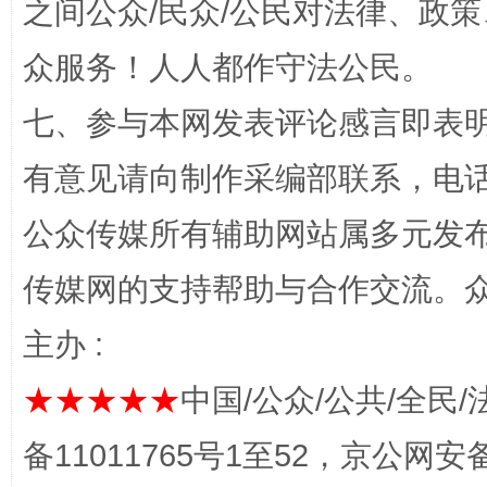
之间公众/民众/公民对法律、政
众服务！人人都作守法公民。
七、参与本网发表评论感言即表明
有意见请向制作采编部联系，电话：0
东山县通报“牛蛙产品抗生素超标问题”
法
公众传媒所有辅助网站属多元发
传媒网的支持帮助与合作交流。
主办 :
★★★★★
中国/公众/公共/全民/
备11011765号1至52，京公网安备：
千年窑火 生生不息
一