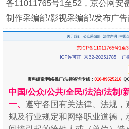
备11011765号1至52，京公网安备：
制作采编部/影视采编部/发布广告
东山县通报“牛蛙产品抗生素超标问题”
法
关于我们
|
公众采编部
|
法律声明
| 中国
京ICP备11011765号1至3
ICP许可证: 京B2-20251785
广
资料编辑/网络推广/法律咨询专线：
010-89525216
QQ
中国/公众/公共/全民/法治/法
一、
遵守各国有关法律、法规，
千年窑火 生生不息
一
规及行业规定和网络职业道德，