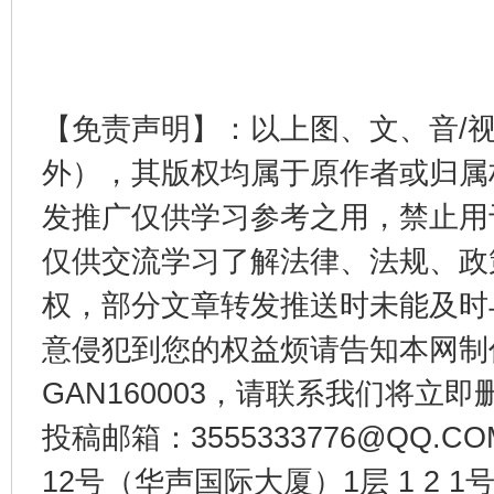
【免责声明】：以上图、文、音/
东山县通报“牛蛙产品抗生素超标问题”
法
外），其版权均属于原作者或归属
发推广仅供学习参考之用，禁止用
仅供交流学习了解法律、法规、政
权，部分文章转发推送时未能及时
意侵犯到您的权益烦请告知本网制作采编
GAN160003，请联系我们将立即删
投稿邮箱：3555333776@QQ
千年窑火 生生不息
一
12号（华声国际大厦）1层 1 2