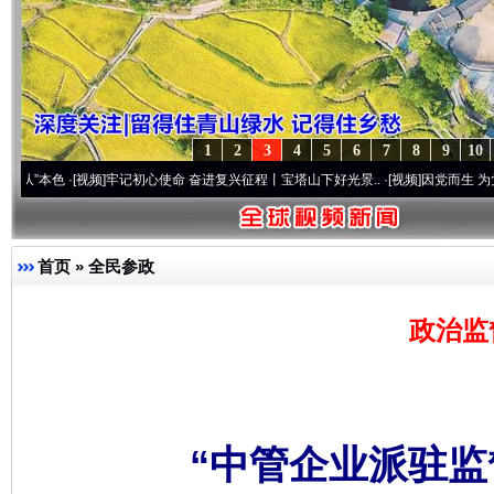
1
2
3
4
5
6
7
8
9
10
·[视频]
牢记初心使命 奋进复兴征程丨宝塔山下好光景..
·[视频]
因党而生 为党而战——百
首页
»
全民参政
政治监
“中管企业派驻监