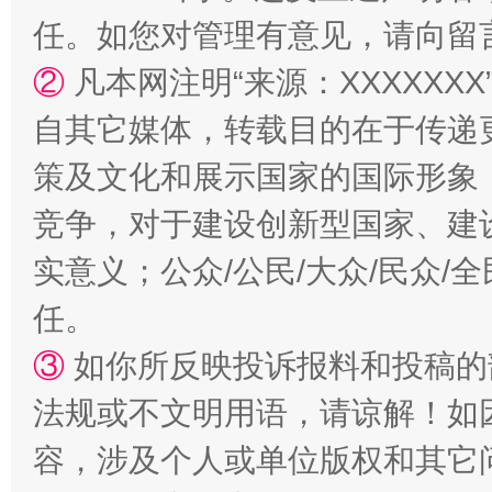
任。如您对管理有意见，请向留
②
凡本网注明“来源：XXXXX
自其它媒体，转载目的在于传递
策及文化和展示国家的国际形象
扯下公款旅游的“隐身衣”
如何以同
竞争，对于建设创新型国家、建
实意义；公众/公民/大众/民众
任。
③
如你所反映投诉报料和投稿的
法规或不文明用语，请谅解！如
容，涉及个人或单位版权和其它
“蜀中异人”王建安的艺术幻境