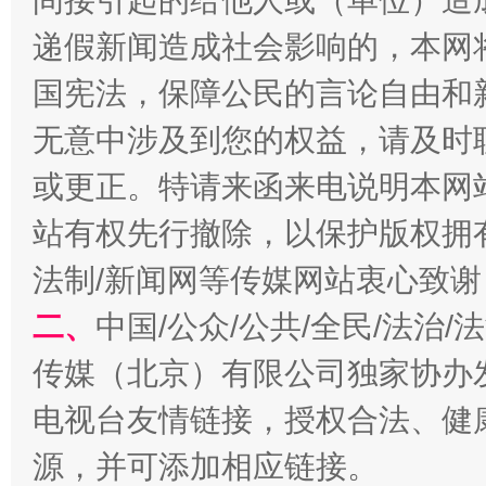
间接引起的给他人或（单位）造
递假新闻造成社会影响的，本网
国宪法，保障公民的言论自由和
无意中涉及到您的权益，请及时
或更正。特请来函来电说明本网
揭开“小金库”的免责幌子
站有权先行撤除，以保护版权拥有者
法制/新闻网等传媒网站衷心致谢
二、
中国/公众/公共/全民/法治
传媒（北京）有限公司独家协办
电视台友情链接，授权合法、健
源，并可添加相应链接。
受贿1.44亿！段成刚被判无期
从幼儿