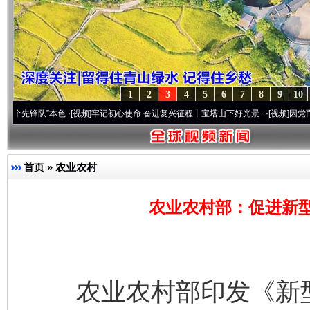
1
2
3
4
5
6
7
8
9
10
”本色
·[视频]
牢记初心使命 奋进复兴征程丨宝塔山下好光景..
·[视频]
因党而生 为党而战
首页
»
农业农村
农业农村部：促进新
农业农村部印发《新型