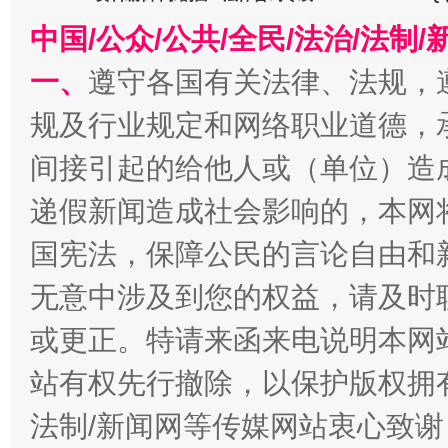
中国/公众/公共/全民/法治/法
一、
遵守各国有关法律、法规，
规及行业规定和网络职业道德，
千年窑火 生生不息
一
间接引起的给他人或（单位）造
递假新闻造成社会影响的，本网
国宪法，保障公民的言论自由和
无意中涉及到您的权益，请及时
或更正。特请来函来电说明本网
站有权先行撤除，以保护版权拥有者
揭开“小金库”的免责幌子
法制/新闻网等传媒网站衷心致谢