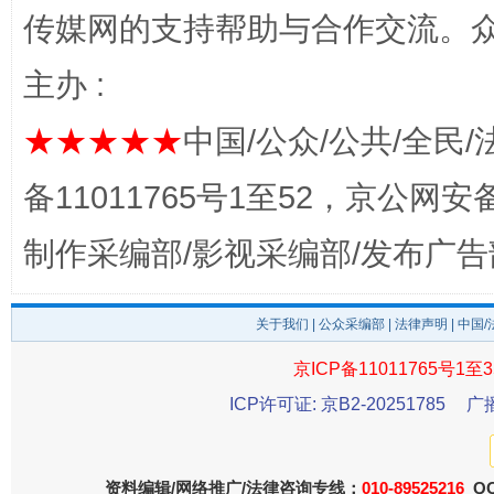
传媒网的支持帮助与合作交流。
完善运行机制助力责任有效落实
一纸欠条
主办 :
★★★★★
中国/公众/公共/全民/
备11011765号1至52，京公网安备：
制作采编部/影视采编部/发布广告
关于我们
|
公众采编部
|
法律声明
| 中国
东山县通报“牛蛙产品抗生素超标问题”
法
京ICP备11011765号1至3
ICP许可证: 京B2-20251785
广
资料编辑/网络推广/法律咨询专线：
010-89525216
QQ