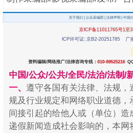
关于我们
|
公众采编部
|
法律声明
| 中国
千年窑火 生生不息
一
京ICP备11011765号1至3
ICP许可证: 京B2-20251785
广
资料编辑/网络推广/法律咨询专线：
010-89525216
QQ
中国/公众/公共/全民/法治/法
一、
遵守各国有关法律、法规，
规及行业规定和网络职业道德，
揭开“小金库”的免责幌子
间接引起的给他人或（单位）造
递假新闻造成社会影响的，本网