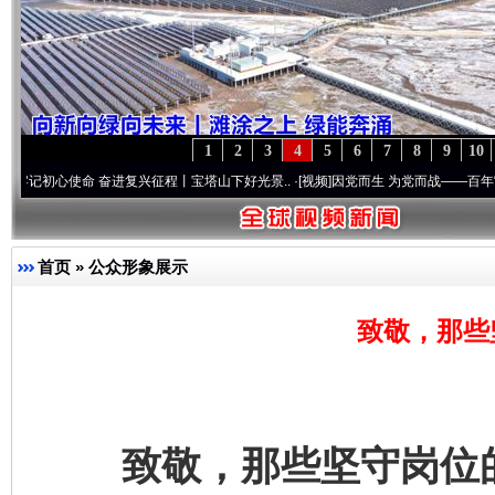
1
2
3
4
5
6
7
8
9
10
奋进复兴征程丨宝塔山下好光景..
·[视频]
因党而生 为党而战——百年“纪”事⑧加强纪律.
首页
»
公众形象展示
致敬，那些
致敬，那些坚守岗位