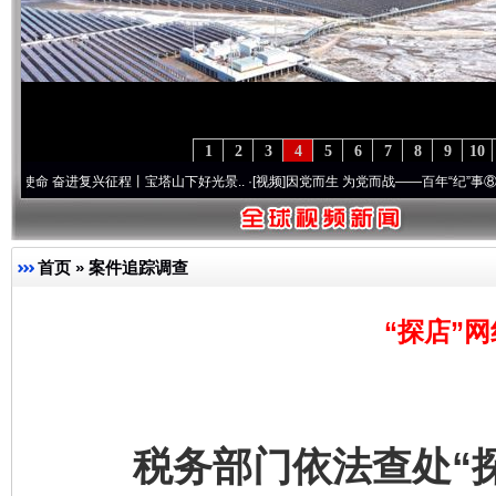
1
2
3
4
5
6
7
8
9
10
进复兴征程丨宝塔山下好光景..
·[视频]
因党而生 为党而战——百年“纪”事⑧加强纪律..
·
首页
»
案件追踪调查
“探店”
税务部门依法查处“探店