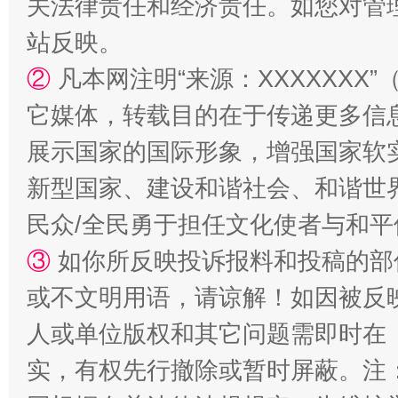
关法律责任和经济责任。如您对管
站反映。
②
凡本网注明“来源：XXXXXX
扯下公款旅游的“隐身衣”
如何以同
它媒体，转载目的在于传递更多信
展示国家的国际形象，增强国家软
新型国家、建设和谐社会、和谐世界
民众/全民勇于担任文化使者与和
③
如你所反映投诉报料和投稿的部
或不文明用语，请谅解！如因被反
“蜀中异人”王建安的艺术幻境
人或单位版权和其它问题需即时在
实，有权先行撤除或暂时屏蔽。注