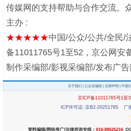
传媒网的支持帮助与合作交流。
东山县通报“牛蛙产品抗生素超标问题”
法
主办 :
★★★★★
中国/公众/公共/全民/
备11011765号1至52，京公网安备：
制作采编部/影视采编部/发布广告
千年窑火 生生不息
一
关于我们
|
公众采编部
|
法律声明
| 中国
京ICP备11011765号1至3
ICP许可证: 京B2-20251785
广
资料编辑/网络推广/法律咨询专线：
010-89525216
QQ