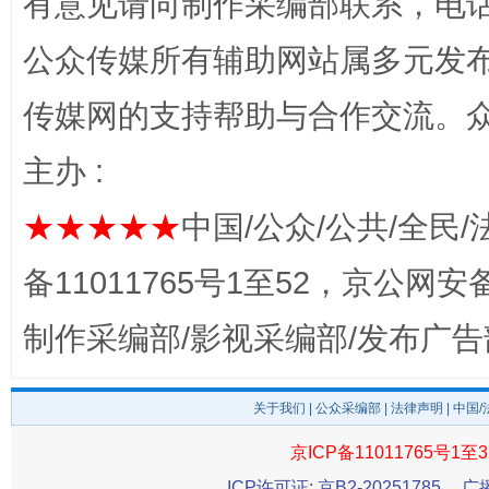
有意见请向制作采编部联系，电话：0
公众传媒所有辅助网站属多元发
完善运行机制助力责任有效落实
一纸欠条
传媒网的支持帮助与合作交流。
主办 :
★★★★★
中国/公众/公共/全民/
备11011765号1至52，京公网安备：
制作采编部/影视采编部/发布广告
东山县通报“牛蛙产品抗生素超标问题”
法
关于我们
|
公众采编部
|
法律声明
| 中国
京ICP备11011765号1至3
ICP许可证: 京B2-20251785
广