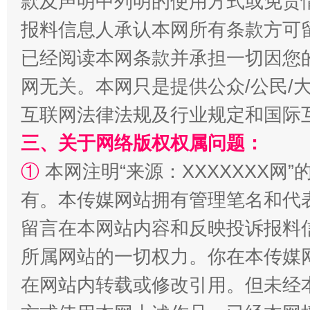
款及声明中列明的使用方式或免责
全民健身五年计划来了！等你上场
报料信息人承认本网所有条款方可
已经阅读本网条款并承担一切因您
网无关。本网只是提供公众/公民/
互联网法律法规及行业规定和国际
三、关于网络版权权属问题：
①
本网注明“来源：XXXXXXX网”
有。本传媒网站拥有管理笔名和代
阿坝州三大球赛在茂县开幕
规模最
留言在本网站内容和反映投诉报料
所属网站的一切权力。你在本传媒
在网站内转载或修改引用。但未经