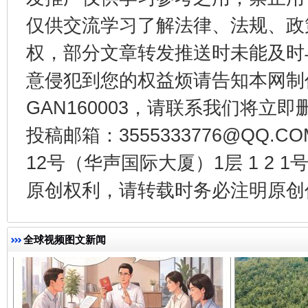
仅供交流学习了解法律、法规、政
权，部分文章转发推送时未能及时
意侵犯到您的权益烦请告知本网制作采编
GAN160003，请联系我们将立即删
千年窑火 生生不息
一
投稿邮箱：3555333776@QQ
12号（华声国际大厦）1层 1 2
原创权利，请转载时务必注明原创作
全球视频图文新闻
揭开“小金库”的免责幌子