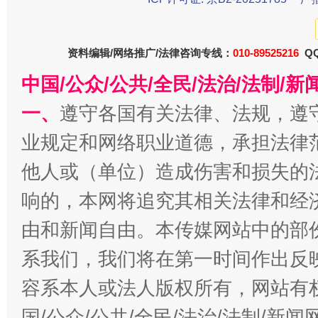
资料编辑/网络推广/法律咨询专线：
010-89525216
QQ
中国/公众/公共/全民/法治/法制/
千年窑火 生生不息
一
一、
遵守各国有关法律、法规，遵
业规定和网络职业道德，承担法律
他人或（单位）造成伤害和损失的
响的，本网将追究其相关法律和经
由和新闻自由。本传媒网站中的部
系我们，我们将在第一时间作出反
揭开“小金库”的免责幌子
容系本人或法人版权所有，网站有
国/公众/公共/全民/法治/法制/新