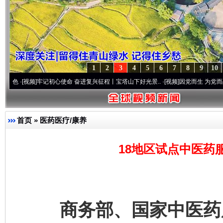
1
2
3
4
5
6
7
8
9
10
频]
牢记初心使命 奋进复兴征程丨宝塔山下好光景..
·[视频]
因党而生 为党而战——百年“
首页
»
医药医疗/康养
18地区试点中医药
商务部、国家中医药局