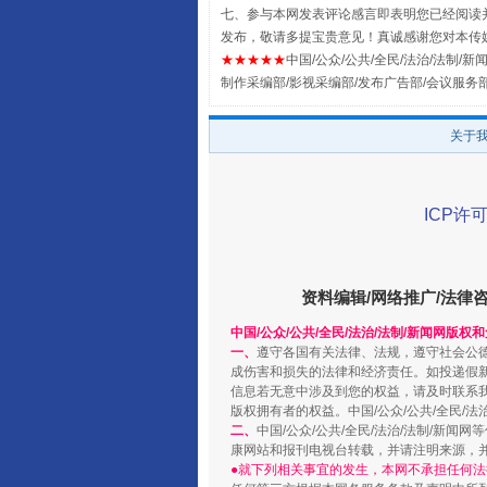
国家大学科技园优化重塑工作
七、参与本网发表评论感言即表明您已经阅读并
发布，敬请多提宝贵意见！真诚感谢您对本传
★★★★★
中国/公众/公共/全民/法治/法制/新闻
制作采编部/影视采编部/发布广告部/会议服务
关于
ICP许可
资料编辑/网络推广/法律
扯下公款旅游的“隐身衣”
中国/公众/公共/全民/法治/法制/新闻网版权
一、
遵守各国有关法律、法规，遵守社会公
成伤害和损失的法律和经济责任。如投递假
信息若无意中涉及到您的权益，请及时联系
版权拥有者的权益。中国/公众/公共/全民/法
二、
中国/公众/公共/全民/法治/法制/
康网站和报刊电视台转载，并请注明来源，
●就下列相关事宜的发生，本网不承担任何法