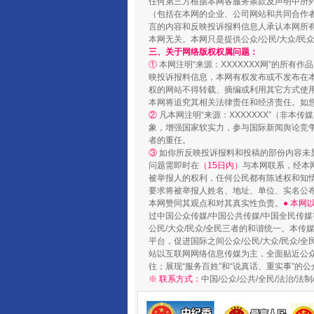
任何第三方根据本网各服务条款及声明中所
（包括在本网的企业、公司网站和共同合作
言的内容和反映投诉报料信息人承认本网所
本网无关。本网只是提供公众/公民/大众/
三、关于网络版权权属问题：
“蜀中异人”王建安的艺术幻境
①
本网注明“来源：XXXXXXX网”的所有
映投诉报料信息，本网有权发布或不发布在
权的网站不得转载、摘编或利用其它方式使用
本网将追究其相关法律责任和经济责任。如
②
凡本网注明“来源：XXXXXXX”（非
象，增强国家软实力，参与国际新闻舆论竞争
者的重任。
③
如你所反映投诉报料和投稿的部份内容未
问题需即时在
（15日内）
与本网联系，经本
被举报人的权利，任何公民都有陈述权和知
要求将被举报人姓名、地址、单位、实名公布
本网赞同其观点和对其真实性负责。
● 本
过中国公众传媒/中国公共传媒/中国全民传媒
公民/大众/民众/全民三者的和谐统一。本传
平台，促进国际之间公众/公民/大众/民众/
完善运行机制助力责任有效落
站以互联网网络信息传媒为主，全面贴近公众/
往；展现“服务百姓”和“说真话、重实事”的公
※ 联系方式：
中国/公众/公共/全民/法治/