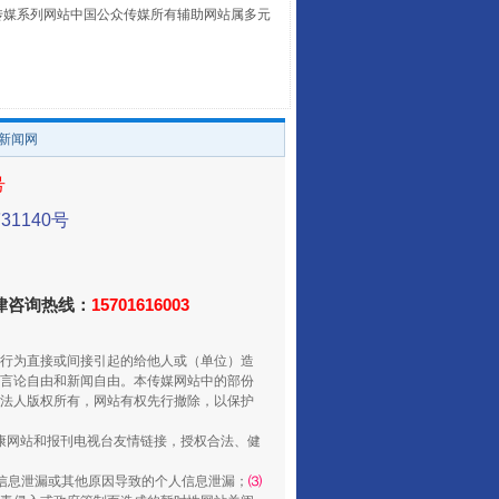
山西：不断增强治理腐败综合效能
本传媒系列网站中国公众传媒所有辅助网站属多元
。
/新闻网
号
1140号
法律咨询热线：
养老服务师职业资格制度暂行规定
15701616003
行为直接或间接引起的给他人或（单位）造
言论自由和新闻自由。本传媒网站中的部份
法人版权所有，网站有权先行撤除，以保护
健康网站和报刊电视台友情链接，授权合法、健
信息泄漏或其他原因导致的个人信息泄漏；
⑶