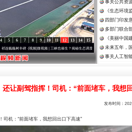
事关公共资
《生态环境监
读
四部门印发
多部门联合部
《美丽中国建
4
5
6
7
8
9
10
11
12
13
14
15
未来五年，
树丰碑
·[视频]
微视频 | 三峡也催生？揭秘生态调度“流量密..
·[视频]
廉洁文化中国行 | 遵
事关人工智
，还让副驾指挥！司机：“前面堵车，我想回
发布时间：2026
实
一纸欠条伤亲情 巡回调解促和解..
司机：“前面堵车，我想回出口下高速”