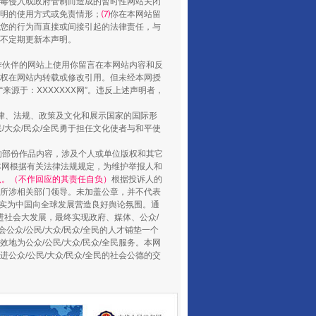
毒侵入或政府管制而造成的暂时性网站关闭
明的使用方式或免责情形；
⑺
你在本网站留
您的行为而直接或间接引起的法律责任，与
将不定期更新本声明。
还老百姓一个明白家底
合作伙伴的网站上使用你留言在本网站内容和反
权在网站内转载或修改引用。但未经本网授
源于：XXXXXXX网”。违反上述声明者，
法律、法规、政策及文化和展示国家的国际形
大众/民众/全民勇于担任文化使者与和平使
的部份作品内容，涉及个人或单位版权和其它
本网根据有关法律法规规定，为维护举报人和
认。（不作回应的其责任自负）
根据投诉人的
至所涉相关部门领导。未加盖公章，并不代表
督，实为中国向全球发展营造良好舆论氛围。通
促进社会大发展，最终实现政府、媒体、公众/
公众/公民/大众/民众/全民的人才铺垫一个
地为公众/公民/大众/民众/全民服务。本网
行业协会接连发公告
进公众/公民/大众/民众/全民的社会公德的交