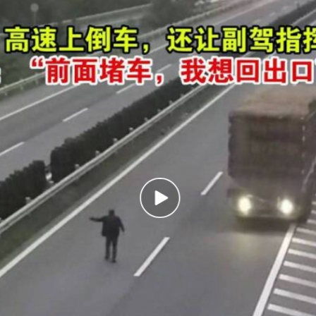
题”
法徽映军营 权益有保障