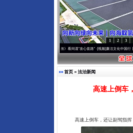
1
2
3
“诗与远方”
·[视频]
从《水浒传》看间谍“攻心套路”
·[视频]
廉洁文化中国行丨祁连巍巍
首页
»
法治新闻
高速上倒车
完善运行机制助力责任有效落
高速上倒车，还让副驾指挥！