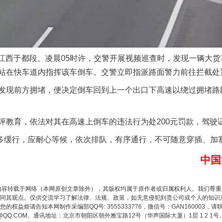
一批国家标准开始实施
速江西于都段。凌晨05时许，交警开展视频巡查时，发现一辆大
站在快车道内指挥该车倒车。交警立即指派路面警力前往拦截处
现前方拥堵，便决定倒车回到上一个出口下高速以绕过拥堵路
育，依法对其在高速上倒车的违法行为处200元罚款，驾驶证
多缓行，应耐心等候，依次排队，有序通行，不可随意穿插、加
以产业富民促振兴
中国
内容转载于网络（本网原创文章除外），其版权均属于原作者或归属权利人。我们尊
同其观点。仅供交流学习了解法律、法规、政策，如无意侵犯到贵公司或个人的知识
权益烦请告知本网制作采编部QQ号: 3555333776，微信号：GAN160003，请
3776@QQ.COM。通讯地址：北京市朝阳区朝外雅宝路12号（华声国际大厦）1层 1 