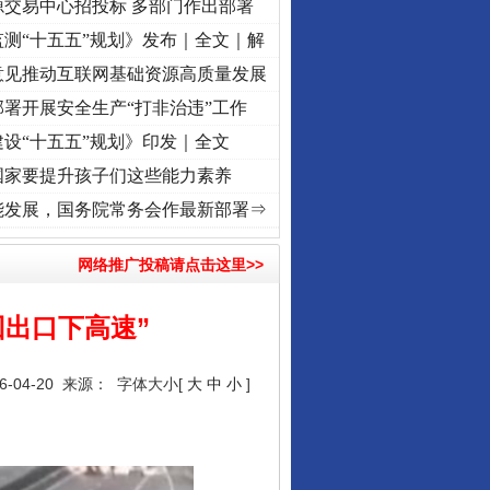
源交易中心招投标 多部门作出部署
测“十五五”规划》发布｜全文｜解
意见推动互联网基础资源高质量发展
署开展安全生产“打非治违”工作
设“十五五”规划》印发｜全文
国家要提升孩子们这些能力素养
义：雄关漫道展新颜..
·[视频]
衣柜里的秘密
·[视频]
深度关注丨春天里的科技盛宴
·[视频]
能发展，国务院常务会作最新部署⇒
网络推广投稿请点击这里>>
出口下高速”
-04-20 来源：
字体大小[
大
中
小
]
行业协会接连发公告