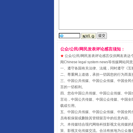
公众/公民/网民发表评论感言须知：
★
公众/公民/网民发表评论感言仅供网友表达个人看法
阿坝州三大球赛在茂县开幕
闻Chinese legal system new
一、遵守各国有关法律、法规，同时遵守《
互
二、尊重网上道德，承担一切因您的行为而直
三、中国公共传媒、中国公众传媒、中国全民传媒China 
言的一切权利。
四、您在中国公共传媒、中国公众传媒、中国全民传媒Chin
言论，中国公共传媒、中国公众传媒、中国全民传媒China
载或引用。
五、中国公共传媒、中国公众传媒、中国全民传媒China 
员有权保留或删除其管辖留言中的任意内容。
六、本传媒结合现代网络科技影视文化传媒的新
策、影视文化传媒交流。合法有效地为公众服