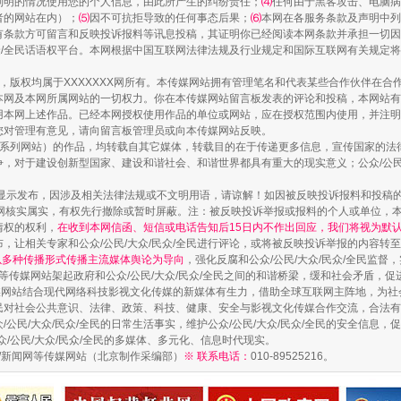
列明的情况使用您的个人信息，由此所产生的纠纷责任；
⑷
任何由于黑客攻击、电脑病
者的网站在内）；
⑸
因不可抗拒导致的任何事态后果；
⑹
本网在各服务条款及声明中列
有条款方可留言和反映投诉报料等讯息投稿，其证明你已经阅读本网条款并承担一切因
民众/全民话语权平台。本网根据中国互联网法律法规及行业规定和国际互联网有关规定
一颗心始终滚烫
作品，版权均属于XXXXXXX网所有。本传媒网站拥有管理笔名和代表某些合作伙伴在
本网及本网所属网站的一切权力。你在本传媒网站留言板发表的评论和投稿，本网站有
本网上述作品。已经本网授权使用作品的单位或网站，应在授权范围内使用，并注明“来
您对管理有意见，请向留言板管理员或向本传媒网站反映。
本传媒系列网站）的作品，均转载自其它媒体，转载目的在于传递更多信息，宣传国家的
，对于建设创新型国家、建设和谐社会、和谐世界都具有重大的现实意义；公众/公民/
显示发布，因涉及相关法律法规或不文明用语，请谅解！如因被反映投诉报料和投稿
网核实属实，有权先行撤除或暂时屏蔽。注：被反映投诉举报或报料的个人或单位，
情权的权利，
在收到本网信函、短信或电话告知后15日内不作出回应，我们将视为默
，让相关专家和公众/公民/大众/民众/全民进行评论，或将被反映投诉举报的内容转
网以多种传播形式传播主流媒体舆论为导向
，强化反腐和公众/公民/大众/民众/全民监
等传媒网站架起政府和公众/公民/大众/民众/全民之间的和谐桥梁，缓和社会矛盾，
媒网站结合现代网络科技影视文化传媒的新媒体有生力，借助全球互联网主阵地，为社会
全民对社会公共意识、法律、政策、科技、健康、安全与影视文化传媒合作交流，合法有效
实
一纸欠条伤亲情 巡回调解促和解..
公民/大众/民众/全民的日常生活事实，维护公众/公民/大众/民众/全民的安全信息，促
众/公民/大众/民众/全民的多媒体、多元化、信息时代现实。
法制/新闻网等传媒网站（北京制作采编部）
※ 联系电话：
010-89525216。