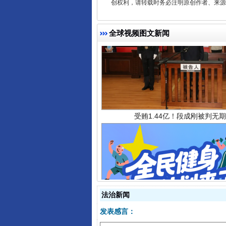
创权利，请转载时务必注明原创作者、来源：
全球视频图文新闻
受贿1.44亿！段成刚被判无期
全民健身五年计划来了！等你上
法治新闻
发表感言：