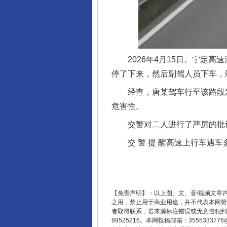
千年窑火 生生不息
2026年4月15日。宁定高
停了下来，然后副驾人员下车，
经查，唐某驾车行至该路段发
危害性。
交警对二人进行了严厉的批评教
交 警 提 醒高速上行车遇车
揭开“小金库”的免责幌子
【免责声明】：以上图、文、音/视频文章
之用，禁止用于商业用途，并不代表本网赞
者取得联系，若来源标注错误或无意侵犯到您的
89525216。本网投稿邮箱：355533