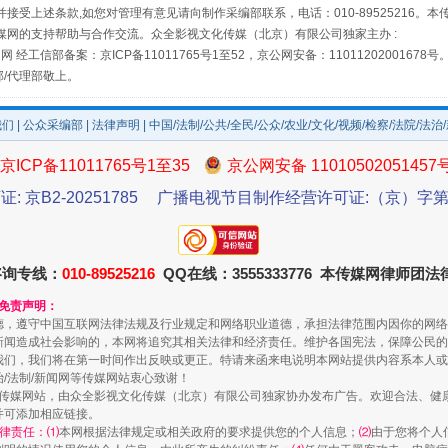
镜头丨大暑三秋近
接受上述条款,如您对管理有意见请向制作采编部联系，电话：010-89525216。
媒网的支持帮助与合作交流。众全影视文化传媒（北京）有限公司独家主办 :
网 经工信部备案：京ICP备11011765号1至52，京公网安备：11011202001678号
部/代理部敬上。
我们
|
公众采编部
|
法律声明
| 中国/法制/公共/全民/公众/农业/文化/视频/检察/法院/法治
京ICP备11011765号1至35
京公网安备 11010502051457
证: 京B2-20251785
广播电视节目制作经营许可证:（京）字第3
咨询专线：
010-89525216
如何以同查同治破解风腐交织难题
QQ在线：3555333776 本传媒网律师团
和免责声明：
德，遵守中国互联网法律法规及行业规定和网络职业道德，承担法律范围内因你的网络
新闻造成社会影响的，本网将追究其相关法律和经济责任。维护各国宪法，保障公民的
我们，我们将在第一时间作出反映或更正。特请来函来电说明本网站提供内容系本人或
治/法制/新闻网等传媒网站衷心致谢！
新闻网等传媒网站，由众全影视文化传媒（北京）有限公司独家协办发布广告。欢迎合法、
并可添加相应链接。
律责任：⑴
本网根据法律规定或相关政府的要求提供您的个人信息；
⑵
由于您将个人