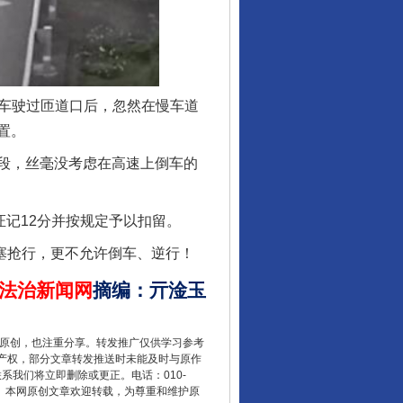
从数据变化看反腐深化
货车驶过匝道口后，忽然在慢车道
置。
段，丝毫没考虑在高速上倒车的
记12分并按规定予以扣留。
塞抢行，更不允许倒车、逆行！
酒驾未被当场查获能处罚吗
法治新闻网
摘编
：
亓淦玉
重原创，也注重分享。转发推广仅供学习参考
产权，部分文章转发推送时未能及时与原作
联系我们将立即删除或更正。电话：010-
2 1号。本网原创文章欢迎转载，为尊重和维护原