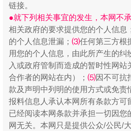
链接。
●就下列相关事宜的发生，本网不
相关政府的要求提供您的个人信息
的个人信息泄漏；
⑶
任何第三方根
用您的个人信息，由此所产生的纠
入或政府管制而造成的暂时性网站
受贿1.44亿！段成刚被判无期
从幼儿
合作者的网站在内）；
⑸
因不可抗
款及声明中列明的使用方式或免责
报料信息人承认本网所有条款方可
已经阅读本网条款并承担一切因您
网无关。本网只是提供公众/公民/