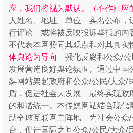
应，我们将视为默认。（不作回应
人姓名、地址、单位、实名公布，让
行评论，或将被反映投诉举报的内
不代表本网赞同其观点和对其真实
体舆论为导向
，强化反腐和公众/公
发展营造良好舆论氛围。通过中国公
“蜀中异人”王建安的艺术幻境
媒网站架起政府和公众/公民/大众
盾，促进社会大发展，最终实现政府
的和谐统一。本传媒网站结合现代
助全球互联网主阵地，为社会公众/
台，促进国际之间公众/公民/大众