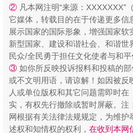
②
凡本网注明“来源：XXXXXX
它媒体，转载目的在于传递更多信
展示国家的国际形象，增强国家软
新型国家、建设和谐社会、和谐世界
国家大学科技园优化重塑工作
民众/全民勇于担任文化使者与和
③
如你所反映投诉报料和投稿的部
或不文明用语，请谅解！如因被反
人或单位版权和其它问题需即时在
实，有权先行撤除或暂时屏蔽。注
网根据有关法律法规规定，为维护
扯下公款旅游的“隐身衣”
如何以同
述权和知情权的权利，
在收到本网