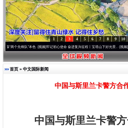
1
2
3
4
5
6
7
8
9
10
两个先锋队”本色
·[视频]
牢记初心使命 奋进复兴征程丨宝塔山下好光景..
·[视频]
因党而生
首页
»
中文国际新闻
中国与斯里兰卡警方合
中国与斯里兰卡警方合