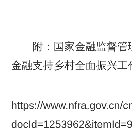
附：国家金融监督管理总
金融支持乡村全面振兴工
https://www.nfra.gov.cn/c
完善运行机制助力责任有效落实
一纸欠条
docId=1253962&itemId=9