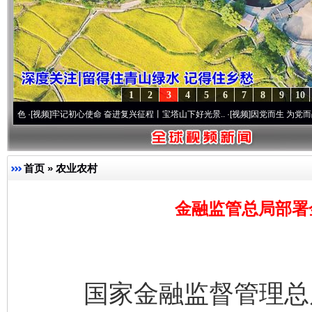
1
2
3
4
5
6
7
8
9
10
]
牢记初心使命 奋进复兴征程丨宝塔山下好光景..
·[视频]
因党而生 为党而战——百年“纪
首页
»
农业农村
金融监管总局部署
国家金融监督管理总局