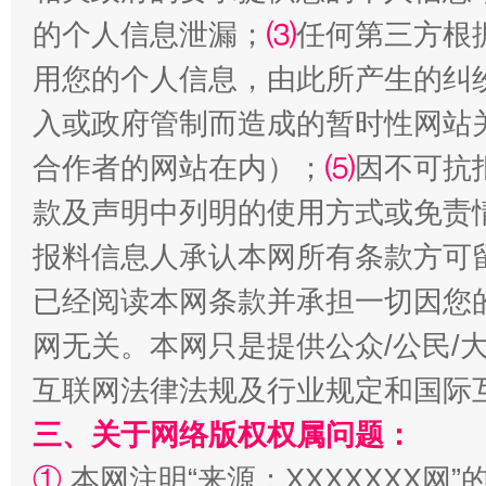
的个人信息泄漏；
⑶
任何第三方根
用您的个人信息，由此所产生的纠
入或政府管制而造成的暂时性网站
合作者的网站在内）；
⑸
因不可抗
受贿1.44亿！段成刚被判无期
从幼儿
款及声明中列明的使用方式或免责
报料信息人承认本网所有条款方可
已经阅读本网条款并承担一切因您
网无关。本网只是提供公众/公民/
互联网法律法规及行业规定和国际
三、关于网络版权权属问题：
全民健身五年计划来了！等你上场
①
本网注明“来源：XXXXXXX网”