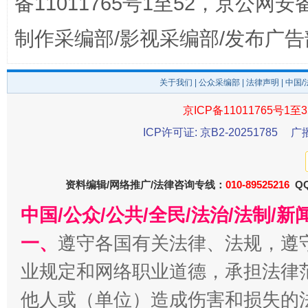
备11011765号1至52，京公网安备：
制作采编部/影视采编部/发布广告
关于我们
|
公众采编部
|
法律声明
| 中国
京ICP备11011765号1至3
ICP许可证: 京B2-20251785
广
东山县通报“牛蛙产品抗生素超标问题”
法
资料编辑/网络推广/法律咨询专线：
010-89525216
QQ
中国/公众/公共/全民/法治/法制/
一、
遵守各国有关法律、法规，遵
业规定和网络职业道德，承担法律
他人或（单位）造成伤害和损失的