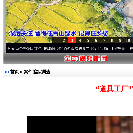
1
2
3
4
5
6
7
8
9
10
两个先锋队”本色
·[视频]
牢记初心使命 奋进复兴征程丨宝塔山下好光景..
·[视频]
因党而生
首页
»
案件追踪调查
“道具工厂