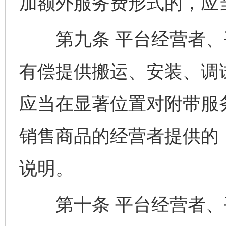
加额外服务费形式的，应
第九条 平台经营者、
有偿提供搬运、安装、调
应当在显著位置对附带服
销售商品的经营者提供的
说明。
第十条 平台经营者、