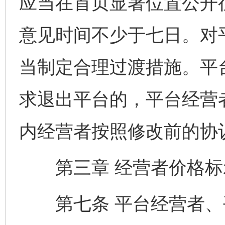
应当在首页显著位置公开
意见时间不少于七日。对
当制定合理过渡措施。平
求退出平台的，平台经营
内经营者按照修改前的协
第三章 经营者价格标
第七条 平台经营者、