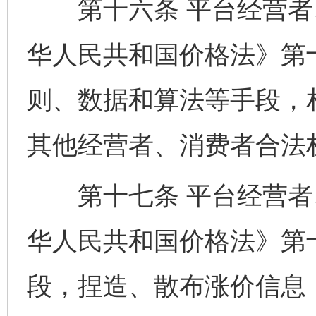
第十六条 平台经营者
华人民共和国价格法》第
则、数据和算法等手段，
其他经营者、消费者合法
第十七条 平台经营者
华人民共和国价格法》第
段，捏造、散布涨价信息