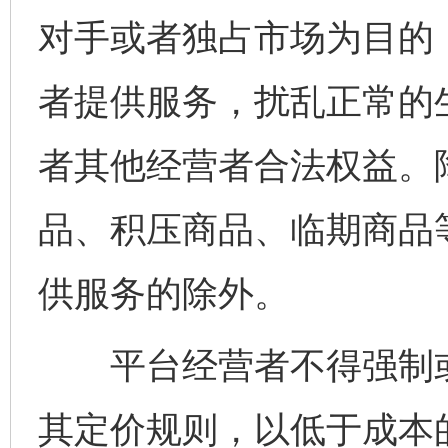
对手或者独占市场为目的
者提供服务，扰乱正常的
者其他经营者合法权益。
品、积压商品、临期商品
供服务的除外。
平台经营者不得强制或
其定价规则，以低于成本