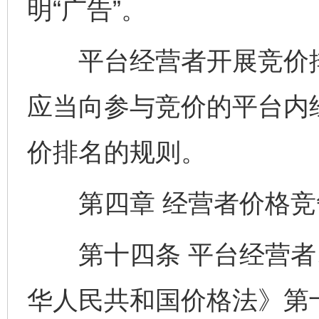
明“广告”。
平台经营者开展竞价排
应当向参与竞价的平台内
价排名的规则。
第四章 经营者价格竞
第十四条 平台经营者
华人民共和国价格法》第