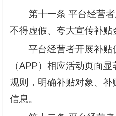
第十一条 平台经营者
不得虚假、夸大宣传补贴
平台经营者开展补贴促
（APP）相应活动页面
规则，明确补贴对象、补
信息。