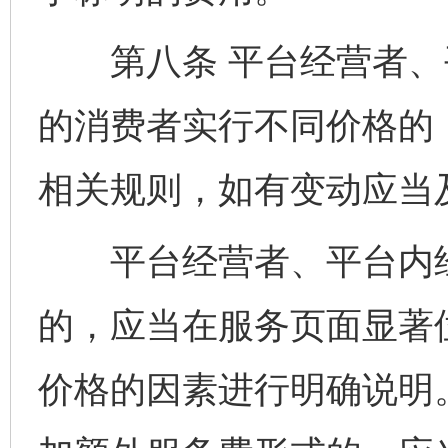
第八条 平台经营者、
的消费者实行不同价格的
相关规则，如有变动应当
平台经营者、平台内经
的，应当在服务页面显著
价格的因素进行明确说明