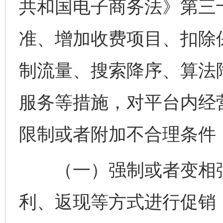
共和国电子商务法》第三
准、增加收费项目、扣除
制流量、搜索降序、算法
服务等措施，对平台内经
限制或者附加不合理条件
（一）强制或者变相强
利、返现等方式进行促销