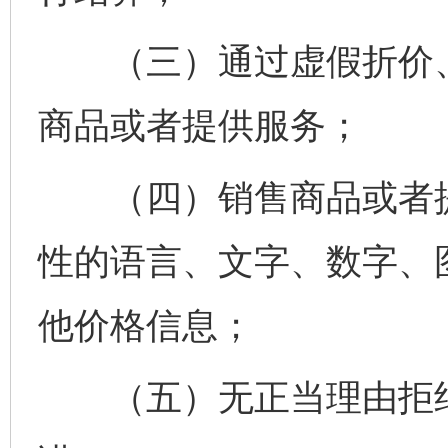
（三）通过虚假折价、
商品或者提供服务；
（四）销售商品或者提
性的语言、文字、数字、
他价格信息；
（五）无正当理由拒绝