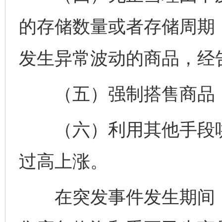
的存储数量或者存储周期
发生异常波动的商品，经
（五）强制搭售商品，
（六）利用其他手段哄
过高上涨。
在突发事件发生期间，