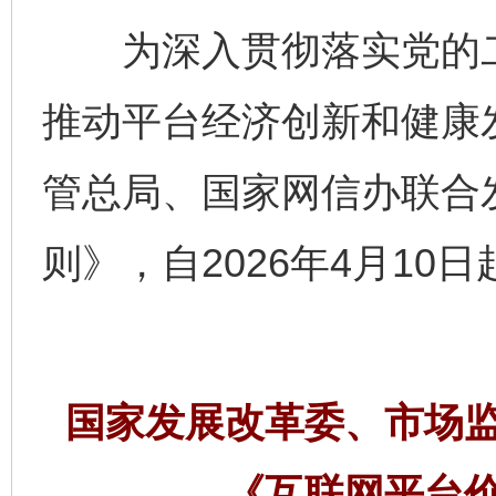
为深入贯彻落实党的二
推动平台经济创新和健康
管总局、国家网信办联合
则》，自2026年4月10
国家发展改革委、市场
《互联网平台