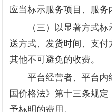
应当标示服务项目、服务
（三）以显著方式标示
送方式、发货时间、支付
其他不可避免的收费。
平台经营者、平台内经
国价格法》第十三条规定
予标明的费用。