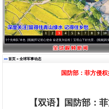
1
2
3
4
5
6
7
8
9
10
队”本色
·[视频]
牢记初心使命 奋进复兴征程丨宝塔山下好光景..
·[视频]
因党而生 为党而
首页
»
全球军事动态
国防部：菲方侵权
【双语】国防部：菲方