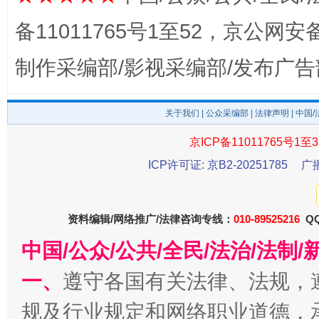
备11011765号1至52，京公网安备：
制作采编部/影视采编部/发布广告
关于我们
|
公众采编部
|
法律声明
| 中国
京ICP备11011765号1至3
东山县通报“牛蛙产品抗生素超标问题”
法
ICP许可证: 京B2-20251785
广
资料编辑/网络推广/法律咨询专线：
010-89525216
QQ
中国/公众/公共/全民/法治/法
一、
遵守各国有关法律、法规，
规及行业规定和网络职业道德，