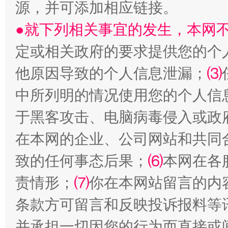
源，并可添加相应链接。
●就下列相关事宜的发生，本网
定或相关政府的要求提供您的个
受贿1.44亿！段成刚被判无期
从幼儿
他原因导致的个人信息泄漏；
⑶
中所列明的情况使用您的个人信
于黑客攻击、电脑病毒侵入或政
在本网的企业、公司网站和共同
致的任何事态后果；
⑹
本网在各
责情形；
⑺
你在本网站留言的内
全民健身五年计划来了！等你上场
条款方可留言和反映投诉报料等
并承担一切因您的行为而直接或