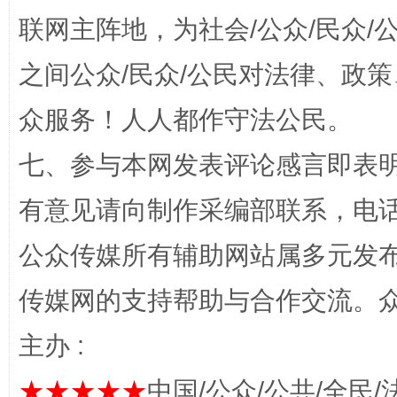
联网主阵地，为社会/公众/民众
之间公众/民众/公民对法律、政
众服务！人人都作守法公民。
“蜀中异人”王建安的艺术幻境
七、参与本网发表评论感言即表明
有意见请向制作采编部联系，电话：0
公众传媒所有辅助网站属多元发
传媒网的支持帮助与合作交流。
主办 :
完善运行机制助力责任有效落实
一纸欠条
★★★★★
中国/公众/公共/全民/