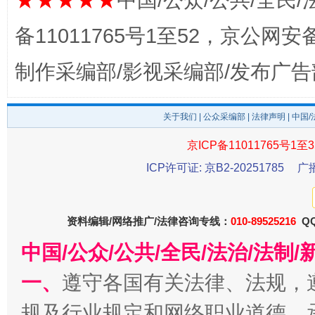
★★★★★
中国/公众/公共/全民/
完善运行机制助力责任有效落实
一纸欠条
备11011765号1至52，京公网安备：
制作采编部/影视采编部/发布广告
关于我们
|
公众采编部
|
法律声明
| 中国
京ICP备11011765号1至3
ICP许可证: 京B2-20251785
广
东山县通报“牛蛙产品抗生素超标问题”
法
资料编辑/网络推广/法律咨询专线：
010-89525216
QQ
中国/公众/公共/全民/法治/法
一、
遵守各国有关法律、法规，
规及行业规定和网络职业道德，