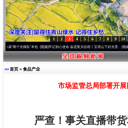
1
2
3
4
5
6
7
8
9
10
两个先锋队”本色
·[视频]
牢记初心使命 奋进复兴征程丨宝塔山下好光景..
·[视频]
因党而生
首页
»
食品产业
市场监管总局部署开展
严查！事关直播带货