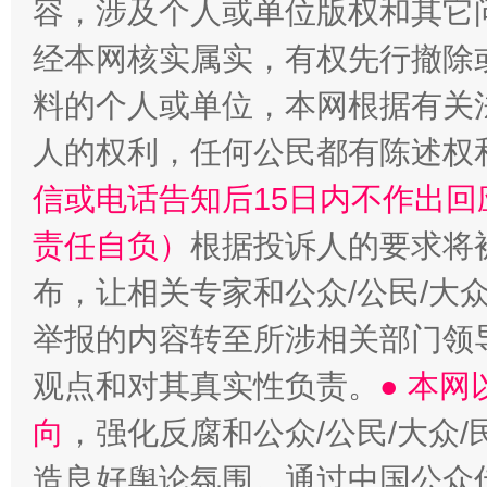
容，涉及个人或单位版权和其它
经本网核实属实，有权先行撤除
料的个人或单位，本网根据有关
人的权利，任何公民都有陈述权
信或电话告知后15日内不作出
“蜀中异人”王建安的艺术幻境
责任自负）
根据投诉人的要求将
布，让相关专家和公众/公民/大
举报的内容转至所涉相关部门领
观点和对其真实性负责。
● 本
向
，强化反腐和公众/公民/大众
造良好舆论氛围。通过中国公众传