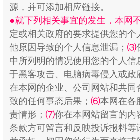
源，并可添加相应链接。
●就下列相关事宜的发生，本网
定或相关政府的要求提供您的个
他原因导致的个人信息泄漏；
⑶
中所列明的情况使用您的个人信
受贿1.44亿！段成刚被判无期
从幼儿
于黑客攻击、电脑病毒侵入或政
在本网的企业、公司网站和共同
致的任何事态后果；
⑹
本网在各
责情形；
⑺
你在本网站留言的内
条款方可留言和反映投诉报料等