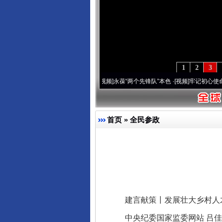
1
2
3
0周年 深刻改变雪域高原..
·[视频]
永葆“两个先锋队”本色
·[视频]
牢记初心使命 奋进复
首页
»
全民参政
建言献策丨发展壮大乡村人
中央纪委国家监委网站 吕佳