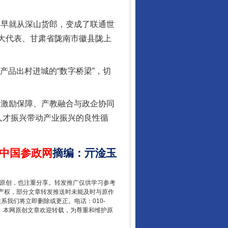
行业协会接连发公告
，早就从深山货郎，变成了联通世
人大代表、甘肃省陇南市徽县陇上
产品出村进城的“数字桥梁”，切
激励保障、产教融合与政企协同
人才振兴带动产业振兴的良性循
中国参政网
摘编
：
亓淦玉
让核能赋能千行百业
重原创，也注重分享。转发推广仅供学习参考
产权，部分文章转发推送时未能及时与原作
联系我们将立即删除或更正。电话：010-
2 1号。本网原创文章欢迎转载，为尊重和维护原