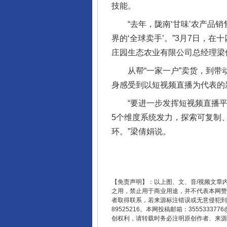
技能。
完善运行机制助力责任有效落
“去年，陇南‘甘味’农产品销
界的‘全球卖手’。”3月7日，
庄园生态农业有限公司总经理梁
从帮“一家一户”卖货，到带动
身感受到以短视频直播为代表的
“要进一步发挥短视频直播平
5个维度系统发力，探索可复制
环。”梁倩娟说。
东山县通报“牛蛙产品抗生素超标问
【免责声明】：以上图、文、音/视频文章
之用，禁止用于商业用途，并不代表本网赞
者取得联系，若来源标注错误或无意侵犯到您的
89525216。本网投稿邮箱：355533
创权利，请转载时务必注明原创作者、来源：