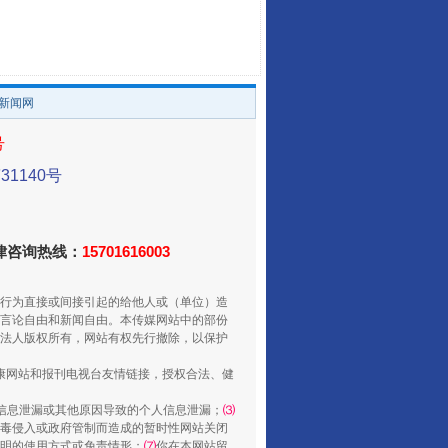
让传统村落焕发生机
。
/新闻网
号
1140号
法律咨询热线：
15701616003
走走走！国家喊你健身啦
行为直接或间接引起的给他人或（单位）造
言论自由和新闻自由。本传媒网站中的部份
法人版权所有，网站有权先行撤除，以保护
健康网站和报刊电视台友情链接，授权合法、健
信息泄漏或其他原因导致的个人信息泄漏；
⑶
毒侵入或政府管制而造成的暂时性网站关闭
明的使用方式或免责情形；
⑺
你在本网站留