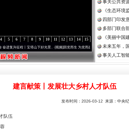
事关公共资
《生态环境监
读
四部门印发
多部门联合部
《美丽中国建
4
5
6
7
8
9
10
11
12
13
14
15
未来五年，
兴征程丨宝塔山下好光景..
·[视频]
因党而生 为党而战——百年“纪”事⑧加强纪律..
·[视频
事关人工智
建言献策丨发展壮大乡村人才队伍
发布时间：2026-03-12 来源：
中央
才队伍
蓉