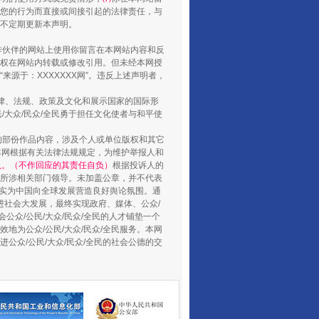
您的行为而直接或间接引起的法律责任，与
将不定期更新本声明。
合作伙伴的网站上使用你留言在本网站内容和反
权在网站内转载或修改引用。但未经本网授
山西：不断增强治理腐败综合效能
源于：XXXXXXX网”。违反上述声明者，
法律、法规、政策及文化和展示国家的国际形
大众/民众/全民勇于担任文化使者与和平使
的部份作品内容，涉及个人或单位版权和其它
本网根据有关法律法规规定，为维护举报人和
认。（不作回应的其责任自负）
根据投诉人的
至所涉相关部门领导。未加盖公章，并不代表
督，实为中国向全球发展营造良好舆论氛围。通
促进社会大发展，最终实现政府、媒体、公众/
公众/公民/大众/民众/全民的人才铺垫一个
地为公众/公民/大众/民众/全民服务。本网
进公众/公民/大众/民众/全民的社会公德的交
养老服务师职业资格制度暂行规定