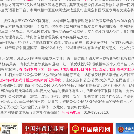
有条款方可留言和反映投诉报料等讯息投稿，其证明你已经阅读本网条款并承担一切因
民众/全民话语权平台。本网根据中国互联网法律法规及行业规定和国际互联网有关规定
作品，版权均属于XXXXXXX网所有。本传媒网站拥有管理笔名和代表某些合作伙伴在
本网及本网所属网站的一切权力。你在本传媒网站留言板发表的评论和投稿，本网站有
镜头丨大暑三秋近
本网上述作品。已经本网授权使用作品的单位或网站，应在授权范围内使用，并注明“来
您对管理有意见，请向留言板管理员或向本传媒网站反映。
本传媒系列网站）的作品，均转载自其它媒体，转载目的在于传递更多信息，宣传国家的
，对于建设创新型国家、建设和谐社会、和谐世界都具有重大的现实意义；公众/公民/
显示发布，因涉及相关法律法规或不文明用语，请谅解！如因被反映投诉报料和投稿
网核实属实，有权先行撤除或暂时屏蔽。注：被反映投诉举报或报料的个人或单位，
情权的权利，
在收到本网信函、短信或电话告知后15日内不作出回应，我们将视为默
，让相关专家和公众/公民/大众/民众/全民进行评论，或将被反映投诉举报的内容转
网以多种传播形式传播主流媒体舆论为导向
，强化反腐和公众/公民/大众/民众/全民监
等传媒网站架起政府和公众/公民/大众/民众/全民之间的和谐桥梁，缓和社会矛盾，
媒网站结合现代网络科技影视文化传媒的新媒体有生力，借助全球互联网主阵地，为社会
全民对社会公共意识、法律、政策、科技、健康、安全与影视文化传媒合作交流，合法有效
公民/大众/民众/全民的日常生活事实，维护公众/公民/大众/民众/全民的安全信息，促
众/公民/大众/民众/全民的多媒体、多元化、信息时代现实。
如何以同查同治破解风腐交织难题
法制/新闻网等传媒网站（北京制作采编部）
※ 联系电话：
010-89525216。