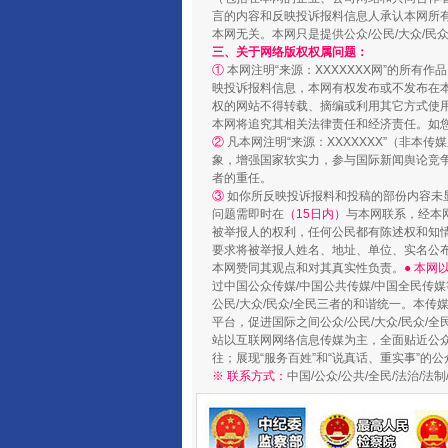
言的内容和反映投诉报料信息人承认本网所
本网无关。本网只是提供公众/公民/大众/
三、关于网络版权权属问题：
①
本网注明“来源：XXXXXXX网”的所有
映投诉报料信息，本网有权发布或不发布在
国家大学科技园优化重塑工作
权的网站不得转载、摘编或利用其它方式使用
本网将追究其相关法律责任和经济责任。如
②
凡本网注明“来源：XXXXXXX”（非
象，增强国家软实力，参与国际新闻舆论竞争
者的重任。
③
如你所反映投诉报料和投稿的部份内容未
问题需即时在
（15日内）
与本网联系，经本
被举报人的权利，任何公民都有陈述权和知
要求将被举报人姓名、地址、单位、实名公布
本网赞同其观点和对其真实性负责。
● 本
过中国公众传媒/中国公共传媒/中国全民传媒
公民/大众/民众/全民三者的和谐统一。本传
平台，促进国际之间公众/公民/大众/民众/
站以互联网网络信息传媒为主，全面贴近公众/
往；展现“服务百姓”和“说真话、重实事”的公
扯下公款旅游的“隐身衣”
※ 联系方式：
中国/公众/公共/全民/法治/