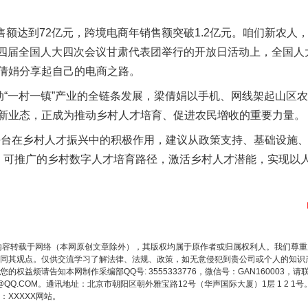
实
一纸欠条伤亲情 巡回调解促和解..
售额达到72亿元，跨境电商年销售额突破1.2亿元。咱们新农人
在十四届全国人大四次会议甘肃代表团举行的开放日活动上，全国
倩娟分享起自己的电商之路。
“一村一镇”产业的全链条发展，梁倩娟以手机、网线架起山区农
新业态，正成为推动乡村人才培育、促进农民增收的重要力量。
台在乡村人才振兴中的积极作用，建议从政策支持、基础设施、
、可推广的乡村数字人才培育路径，激活乡村人才潜能，实现以
题”
法徽映军营 权益有保障
内容转载于网络（本网原创文章除外），其版权均属于原作者或归属权利人。我们尊
同其观点。仅供交流学习了解法律、法规、政策，如无意侵犯到贵公司或个人的知识
权益烦请告知本网制作采编部QQ号: 3555333776，微信号：GAN160003，请
3776@QQ.COM。通讯地址：北京市朝阳区朝外雅宝路12号（华声国际大厦）1层 1 
XXXXX网站。