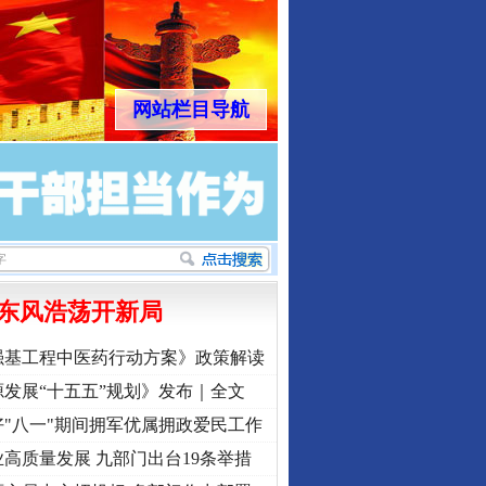
网站栏目导航
东风浩荡开新局
强基工程中医药行动方案》政策解读
发展“十五五”规划》发布｜全文
"八一"期间拥军优属拥政爱民工作
高质量发展 九部门出台19条举措