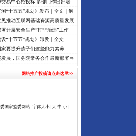
源交易中心招投标 多部门作出部署
测“十五五”规划》发布｜全文｜解
意见推动互联网基础资源高质量发展
署开展安全生产“打非治违”工作
设“十五五”规划》印发｜全文
国家要提升孩子们这些能力素养
]
牢记初心使命 奋进复兴征程丨“转折之城”激荡..
·[视频]
牢记初心使命 奋进复兴征程丨红
能发展，国务院常务会作最新部署⇒
网络推广投稿请点击这里>>
纪委国家监委网站
字体大小[
大
中
小
]