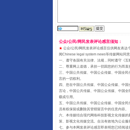
公众/公民/网民发表评论感言须知：
★
公众/公民/网民发表评论感言仅供网友表达个人看法
闻Chinese legal system new
受贿1.44亿！段成刚被判无期
一、遵守各国有关法律、法规，同时遵守《
互
二、尊重网上道德，承担一切因您的行为而直
三、中国公共传媒、中国公众传媒、中国全民传媒China 
言的一切权利。
四、您在中国公共传媒、中国公众传媒、中国全民传媒Chin
言论，中国公共传媒、中国公众传媒、中国全民传媒China
载或引用。
五、中国公共传媒、中国公众传媒、中国全民传媒China 
员有权保留或删除其管辖留言中的任意内容。
六、本传媒结合现代网络科技影视文化传媒的新
策、影视文化传媒交流。合法有效地为公众服
七、参与本网发表评论感言即表明您已经阅读并