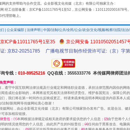
媒网的支持帮助与合作交流。众全影视文化传媒（北京）有限公司独家主办 :
场
事关残疾人未来5年
网 经工信部备案：京ICP备11011765号1至52，京公网安备：11011202001678号
部/代理部敬上。
我们
|
公众采编部
|
法律声明
| 中国/法制/公共/全民/公众/农业/文化/视频/检察/法院/法治
京ICP备11011765号1至35
京公网安备 11010502051457
证: 京B2-20251785
广播电视节目制作经营许可证:（京）字第3
咨询专线：
010-89525216
QQ在线：3555333776 本传媒网律师团
和免责声明：
规模最大的光氢储一体化项目
德，遵守中国互联网法律法规及行业规定和网络职业道德，承担法律范围内因你的网络
新闻造成社会影响的，本网将追究其相关法律和经济责任。维护各国宪法，保障公民的
我们，我们将在第一时间作出反映或更正。特请来函来电说明本网站提供内容系本人或
治/法制/新闻网等传媒网站衷心致谢！
新闻网等传媒网站，由众全影视文化传媒（北京）有限公司独家协办发布广告。欢迎合法、
并可添加相应链接。
律责任：⑴
本网根据法律规定或相关政府的要求提供您的个人信息；
⑵
由于您将个人
列明的情况使用您的个人信息，由此所产生的纠纷责任；
⑷
任何由于黑客攻击、电脑病
者的网站在内）；
⑸
因不可抗拒导致的任何事态后果；
⑹
本网在各服务条款及声明中列