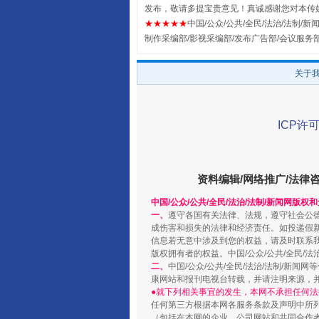
发布，敬请多提宝贵意见！真诚感谢您对本传
全民健身五年计划来了！等你上
★★★★★
中国/公众/公共/全民/法治/法制/新闻
制作采编部/影视采编部/发布广告部/会议服务
关于
ICP许可
资料编辑/网络推广/法律
中国/公众/公共/全民/法治/法制/新闻网版权
阿坝州三大球赛在茂县开幕
一、
遵守各国有关法律、法规，遵守社会公
成伤害和损失的法律和经济责任。如投递假
信息若无意中涉及到您的权益，请及时联系
版权拥有者的权益。中国/公众/公共/全民/法
二、
中国/公众/公共/全民/法治/法制/
康网站和报刊电视台转载，并请注明来源，
●就下列相关事宜的发生，本网不承担任何法
任何第三方根据本网各服务条款及声明中所
（包括在本网的企业、公司网站和共同合作