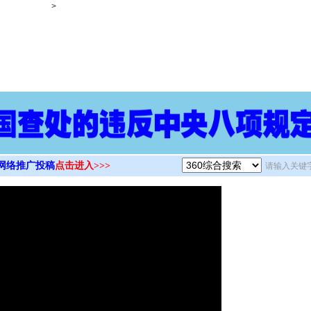
>
网络推广投稿
点击进入>>>