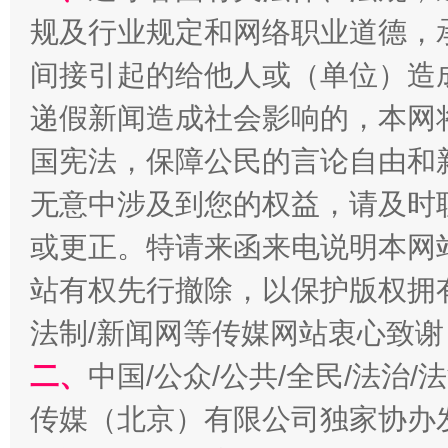
规及行业规定和网络职业道德，
揭开“小金库”的免责幌子
间接引起的给他人或（单位）造
递假新闻造成社会影响的，本网
国宪法，保障公民的言论自由和
无意中涉及到您的权益，请及时
或更正。特请来函来电说明本网
站有权先行撤除，以保护版权拥有者
受贿1.44亿！段成刚被判无期
从幼儿
法制/新闻网等传媒网站衷心致谢
二、
中国/公众/公共/全民/法治
传媒（北京）有限公司独家协办