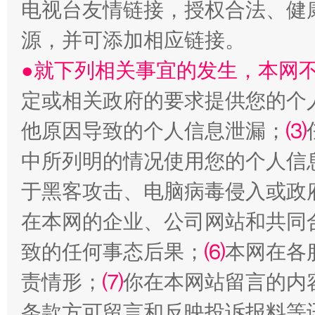
电视台友情链接，授权合法、健
源，并可添加相应链接。
●就下列相关事宜的发生，本网
全民健身五年计划来了！等你上场
定或相关政府的要求提供您的个
他原因导致的个人信息泄漏；
⑶
中所列明的情况使用您的个人信
于黑客攻击、电脑病毒侵入或政
在本网的企业、公司网站和共同
致的任何事态后果；
⑹
本网在各
阿坝州三大球赛在茂县开幕
规模最
责情形；
⑺
你在本网站留言的内
条款方可留言和反映投诉报料等