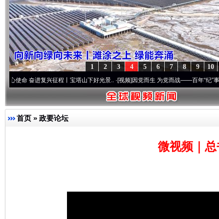
1
2
3
4
5
6
7
8
9
10
奋进复兴征程丨宝塔山下好光景..
·[视频]
因党而生 为党而战——百年“纪”事⑧加强纪律..
首页
»
政要论坛
微视频｜总