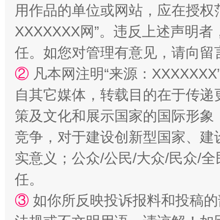
扯下公款旅游的“隐身衣”
如何以同
用作品的单位或网站，应在授权
XXXXXXX网”。违反上述声
任。如您对管理有意见，请向留
②
凡本网注明“来源：XXXXX
自其它媒体，转载目的在于传递
策及文化和展示国家的国际形象
竞争，对于建设创新型国家、建
“蜀中异人”王建安的艺术幻境
实意义；公众/公民/大众/民众
任。
③
如你所反映投诉报料和投稿的