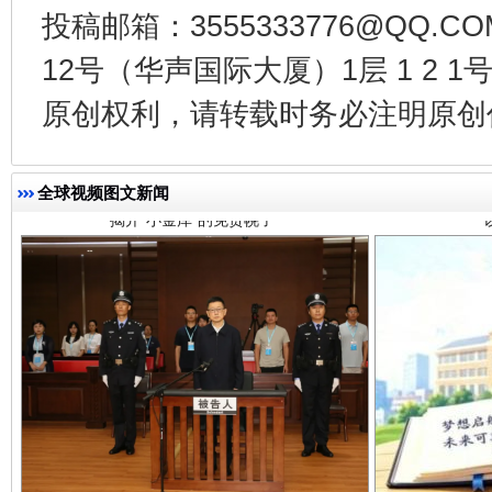
投稿邮箱：3555333776@QQ
12号（华声国际大厦）1层 1 2
揭开“小金库”的免责幌子
原创权利，请转载时务必注明原创作
全球视频图文新闻
受贿1.44亿！段成刚被判无期
从幼儿