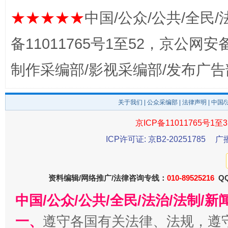
★★★★★
中国/公众/公共/全民/
备11011765号1至52，京公网安备：
东山县通报“牛蛙产品抗生素超标问题”
法
制作采编部/影视采编部/发布广告
关于我们
|
公众采编部
|
法律声明
| 中国
京ICP备11011765号1至3
ICP许可证: 京B2-20251785
广
资料编辑/网络推广/法律咨询专线：
010-89525216
QQ
中国/公众/公共/全民/法治/法制/
千年窑火 生生不息
一
一、
遵守各国有关法律、法规，遵