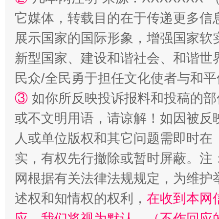
它媒体，转载目的在于传递更多信
展示国家的国际形象，增强国家软
新型国家、建设和谐社会、和谐世界
民众/全民勇于担任文化使者与和
扯下公款旅游的“隐身衣”
如何以同
③
如你所反映投诉报料和投稿的部
或不文明用语，请谅解！如因被反
人或单位版权和其它问题需即时在
实，有权先行撤除或暂时屏蔽。注
网根据有关法律法规规定，为维护
述权和知情权的权利，
在收到本网
应，我们将视为默认。（不作回应