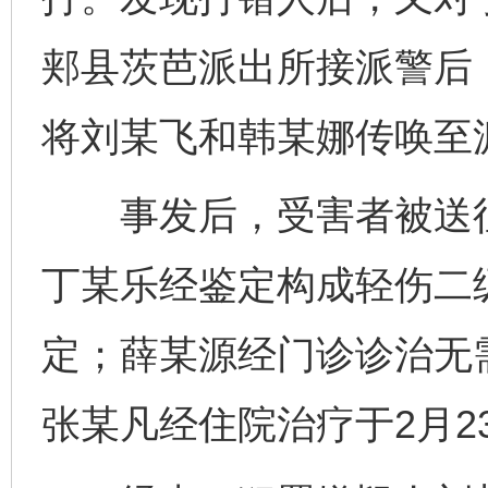
郏县茨芭派出所接派警后
将刘某飞和韩某娜传唤至
事发后，受害者被送往郏
丁某乐经鉴定构成轻伤二
定；薛某源经门诊诊治无需
张某凡经住院治疗于2月2