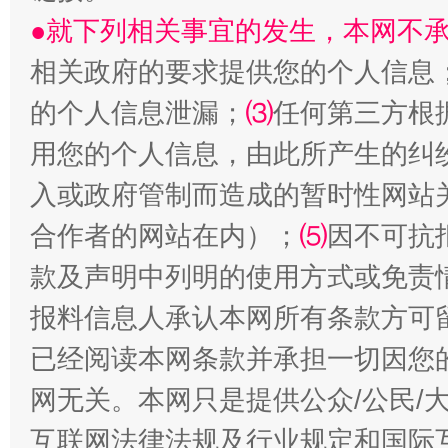
●就下列相关事宜的发生，本网不
受贿1.44亿！段成刚被判无期
从幼儿
相关政府的要求提供您的个人信息
的个人信息泄漏；
⑶
任何第三方根
用您的个人信息，由此所产生的纠
入或政府管制而造成的暂时性网站
合作者的网站在内）；
⑸
因不可抗
款及声明中列明的使用方式或免责
全民健身五年计划来了！等你上场
报料信息人承认本网所有条款方可
已经阅读本网条款并承担一切因您
网无关。本网只是提供公众/公民/
互联网法律法规及行业规定和国际