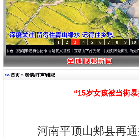
1
2
3
4
5
6
7
8
9
10
频]
牢记初心使命 奋进复兴征程丨宝塔山下好光景..
·[视频]
因党而生 为党而战——百年“纪
首页
»
舆情/呼声/维权
“15岁女孩被当街
河南平顶山郏县再通报