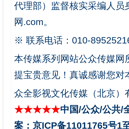
代理部）监督核实采编人员身
网.com。
※ 联系电话：010-8952521
东山县通报“牛蛙产品抗生素超标问题”
法
本传媒系列网站公众传媒网
提宝贵意见！真诚感谢您对
众全影视文化传媒（北京）有
★★★★★
中国/公众/公共/
案：京ICP备11011765号
千年窑火 生生不息
一