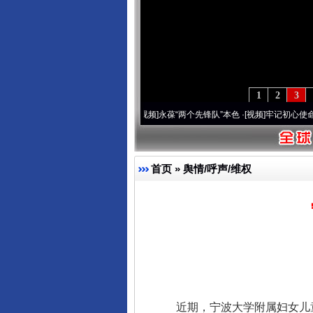
1
2
3
周年 深刻改变雪域高原..
·[视频]
永葆“两个先锋队”本色
·[视频]
牢记初心使命 奋进复兴
首页
»
舆情/呼声/维权
近期，宁波大学附属妇女儿童医