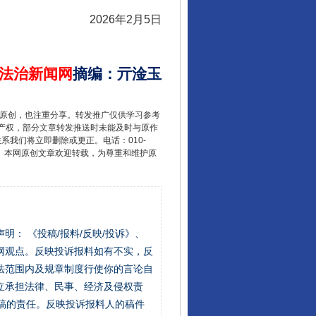
2026年2月5日
法治新闻网
摘编
：
亓淦玉
重原创，也注重分享。转发推广仅供学习参考
产权，部分文章转发推送时未能及时与原作
联系我们将立即删除或更正。电话：010-
2 1号。本网原创文章欢迎转载，为尊重和维护原
站严肃声明： 《投稿/报料/反映/投诉》、
网观点。反映投诉报料如有不实，反
法范围内及规章制度行使你的言论自
立承担法律、民事、经济及侵权责
稿的责任。反映投诉报料人的稿件