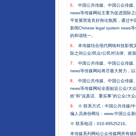
5、
中国公共传媒、中国公众传媒、中国全民传媒C
news等传媒网站主要为促进国际
平发展营造良好舆论氛围，通过中国公共传媒
新闻Chinese legal sys
完善运行机制助力责任有效落
的和谐统一。
6、
本传媒结合现代网络科技影视文
际之间公众/民众/公民对法律、政
7、
中国公共传媒、中国公众传媒、中国全民传媒C
news等传媒网站将尽最大努力，
8、
中国公共传媒、中国公众传媒、中国全民传媒C
news等传媒网站全面贴近公众/大
姓”和“说真话、重实事”的公众/大
9、
※ 联系方式：中国公共传媒/中
编人员身份网址：www.中国公众新闻
东山县通报“牛蛙产品抗生素超标问
※ 联系电话：010-89525216。
本传媒系列网站公众传媒网所有辅