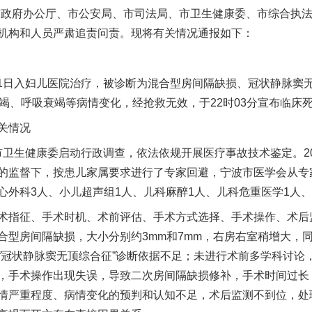
市政府办公厅、市公安局、市司法局、市卫生健康委、市综合执
机构和人员严肃追责问责。现将有关情况通报如下：
11日入妇儿医院治疗，被诊断为混合型房间隔缺损、冠状静脉窦无
竭、呼吸衰竭等病情变化，经抢救无效，于22时03分宣布临床
关情况
市卫生健康委启动行政调查，依法依规开展医疗事故技术鉴定。20
的监督下，按患儿家属要求进行了专家回避，宁波市医学会从专
外科3人、小儿超声组1人、儿科麻醉1人、儿科危重医学1人、
指征、手术时机、术前评估、手术方式选择、手术操作、术后
合型房间隔缺损，大小分别约3mm和7mm，右房右室稍增大，
“冠状静脉窦无顶综合征”诊断依据不足；未进行术前多学科讨论
，手术操作出现失误，导致二次房间隔缺损修补，手术时间过长
情严重程度、病情变化的预判和认知不足，术后监测不到位，处