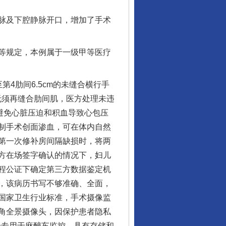
脉及下腔静脉开口，增加了手术
等规定，本例属于一级甲等医疗
肋间6.5cm的未缝合横行手
无须再缝合肋间肌，医方处理未违
避免心脏压迫和积血导致心包压
制手术创面渗血，可在体内自然
第一次修补房间隔缺损时，将两
方在场签字确认的情况下，妇儿
程公证下确定第三方数据鉴定机
，该病历书写不够准确、全面，
国家卫生行业标准，手术摄像监
角全景摄像头，因保护患者隐私
个专用于麻醉车监控，具有存储和