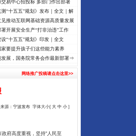
源交易中心招投标 多部门作出部署
测“十五五”规划》发布｜全文｜解
意见推动互联网基础资源高质量发展
署开展安全生产“打非治违”工作
设“十五五”规划》印发｜全文
国家要提升孩子们这些能力素养
牢记初心使命 奋进复兴征程丨“转折之城”激荡..
·[视频]
牢记初心使命 奋进复兴征程丨红船
能发展，国务院常务会作最新部署⇒
网络推广投稿请点击这里>>
报
5 来源：
宁波发布
字体大小[
大
中
小
]
政府高度重视，坚持“人民至