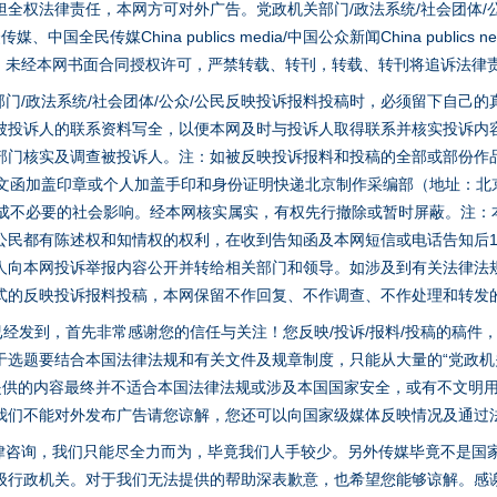
全权法律责任，本网方可对外广告。党政机关部门/政法系统/社会团体/公
全民传媒China publics media/中国公众新闻China publics new
家版权。未经本网书面合同授权许可，严禁转载、转刊，转载、转刊将追诉法律
门/政法系统/社会团体/公众/公民反映投诉报料投稿时，必须留下自己
被投诉人的联系资料写全，以便本网及时与投诉人取得联系并核实投诉内
部门核实及调查被投诉人。注：如被反映投诉报料和投稿的全部或部份作
面文函加盖印章或个人加盖手印和身份证明快递北京制作采编部（地址：北
避免造成不必要的社会影响。经本网核实属实，有权先行撤除或暂时屏蔽。注
公民都有陈述权和知情权的权利，在收到告知函及本网短信或电话告知后1
人向本网投诉举报内容公开并转给相关部门和领导。如涉及到有关法律法
式的反映投诉报料投稿，本网保留不作回复、不作调查、不作处理和转发
稿已经发到，首先非常感谢您的信任与关注！您反映/投诉/报料/投稿的稿
选题要结合本国法律法规和有关文件及规章制度，只能从大量的“党政机关部
您提供的内容最终并不适合本国法律法规或涉及本国国家安全，或有不文明
我们不能对外发布广告请您谅解，您还可以向国家级媒体反映情况及通过
律咨询，我们只能尽全力而为，毕竟我们人手较少。另外传媒毕竟不是国
级行政机关。对于我们无法提供的帮助深表歉意，也希望您能够谅解。感