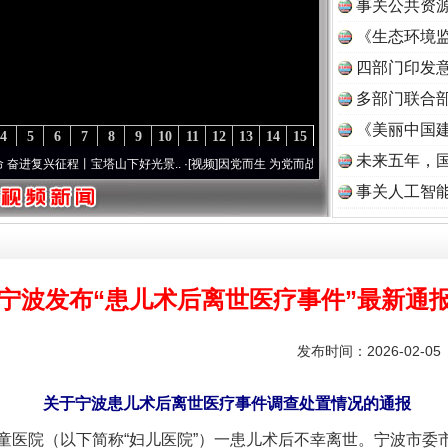
事关公共资
《生态环境监
读
四部门印发
多部门联合部
《美丽中国建
4
5
6
7
8
9
10
11
12
13
14
15
未来五年，
征程丨宝塔山下好光景..
·[视频]
因党而生 为党而战——百年“纪”事⑧加强纪律..
·[视频]
事关人工智
宁波发布“患儿术后离世医疗事件”最新通
发布时间：2026-02-0
关于宁波患儿术后离世医疗事件调查处置情况的通报
院（以下简称“妇儿医院”）一患儿术后不幸离世。宁波市委市