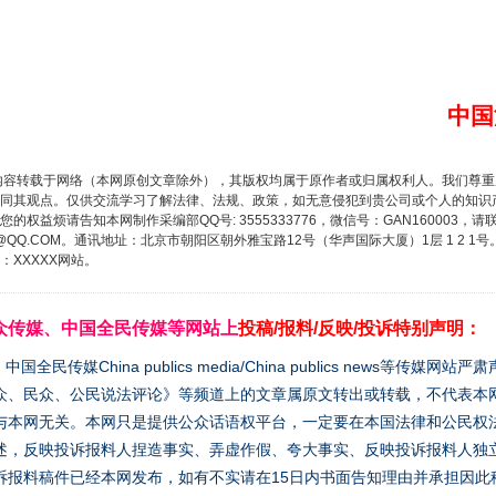
中国
内容转载于网络（本网原创文章除外），其版权均属于原作者或归属权利人。我们尊
同其观点。仅供交流学习了解法律、法规、政策，如无意侵犯到贵公司或个人的知识
权益烦请告知本网制作采编部QQ号: 3555333776，微信号：GAN160003，请
3776@QQ.COM。通讯地址：北京市朝阳区朝外雅宝路12号（华声国际大厦）1层 1 
XXXXX网站。
众传媒、中国全民传媒等网站上
投稿/报料/反映/投诉特别声明：
媒China publics media/China publics news等传媒网
众、民众、公民说法评论》等频道上的文章属原文转出或转载，不代表本
与本网无关。本网只是提供公众话语权平台，一定要在本国法律和公民权
述，反映投诉报料人捏造事实、弄虚作假、夸大事实、反映投诉报料人独
诉报料稿件已经本网发布，如有不实请在15日内书面告知理由并承担因此