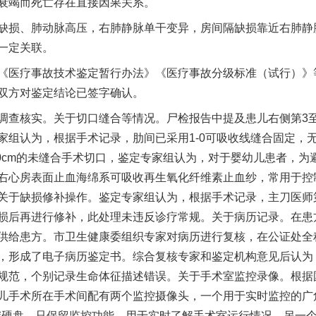
衰竭而死亡存在直接因果关系。
损、肺动脉高压，右肺静脉单干变异，房间隔缺损靠近右肺静
一定关联。
医疗事故技术鉴定暂行办法》《医疗事故分级标准（试行）》
双方对鉴定结论已签字确认。
核实。关于切口缝合等情况。尸检报告中提及患儿右侧第3至第4
家组认为，根据手术记录，肋间已采用1-0可吸收线缝合固定，
.0cm的未缝合手术切口，鉴定专家组认为，对于婴幼儿患者，为
右心房表面止血海绵系可吸收再生氧化纤维素止血纱，常用于控
关于缺损修补操作。鉴定专家组认为，根据手术记录，主刀医师
损后再进行修补，此处理未违反诊疗常规。关于病历记录。在患
供给患方。市卫生健康委组织专家对病历进行复核，在公证处全
，形成了电子病历鉴定书。综合复核专家和鉴定机构意见后认为
规范，个别记录生命体征描述错误。关于手术室监控录像。根据
儿手术所在手术间配有两个监控摄像头，一个用于实时监控的广
了存储硬盘，只保留监控功能，用于实时了解手术室运行情况。另一