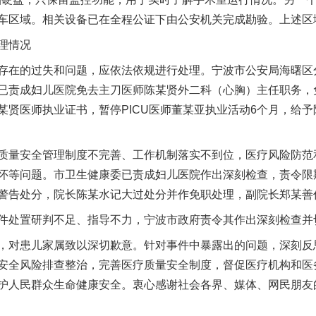
车区域。相关设备已在全程公证下由公安机关完成勘验。上述区
理情况
在的过失和问题，应依法依规进行处理。宁波市公安局海曙区
已责成妇儿医院免去主刀医师陈某贤外二科（心胸）主任职务，
某贤医师执业证书，暂停PICU医师董某亚执业活动6个月，给
量安全管理制度不完善、工作机制落实不到位，医疗风险防范
怀等问题。市卫生健康委已责成妇儿医院作出深刻检查，责令限
警告处分，院长陈某水记大过处分并作免职处理，副院长郑某善
处置研判不足、指导不力，宁波市政府责令其作出深刻检查并
对患儿家属致以深切歉意。针对事件中暴露出的问题，深刻反
安全风险排查整治，完善医疗质量安全制度，督促医疗机构和医
护人民群众生命健康安全。衷心感谢社会各界、媒体、网民朋友