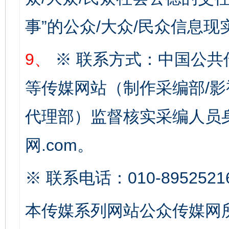
事”的公众/大众/民众信息现
9、
※ 联系方式：中国公共
完善运行机制助力责任有效落实
一纸欠条
等传媒网站（制作采编部/影
代理部）监督核实采编人员身
网.com。
※ 联系电话：010-8952521
本传媒系列网站公众传媒网
东山县通报“牛蛙产品抗生素超标问题”
法