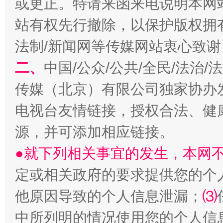
或更正。特请来函来电说明本网
揭开“小金库”的免责幌子
站有权先行撤除，以保护版权拥有者
法制/新闻网等传媒网站衷心致谢
二、
中国/公众/公共/全民/法治
传媒（北京）有限公司独家协办
电视台友情链接，授权合法、健
源，并可添加相应链接。
受贿1.44亿！段成刚被判无期
从幼儿
●就下列相关事宜的发生，本网
定或相关政府的要求提供您的个
他原因导致的个人信息泄漏；
⑶
中所列明的情况使用您的个人信