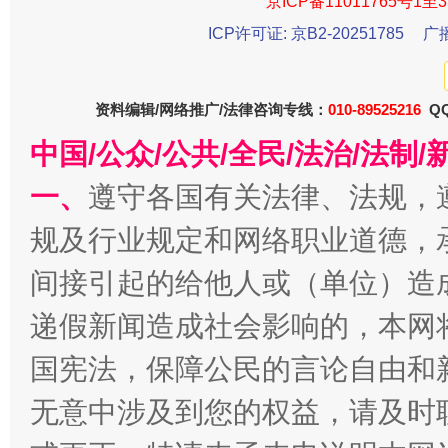
京ICP备11011765号1至3
ICP许可证: 京B2-20251785
广
资料编辑/网络推广/法律咨询专线：
010-89525216
QQ
中国/公众/公共/全民/法治/法
一、
遵守各国有关法律、法规，
千年窑火 生生不息
一
规及行业规定和网络职业道德，
间接引起的给他人或（单位）造
递假新闻造成社会影响的，本网
国宪法，保障公民的言论自由和
无意中涉及到您的权益，请及时