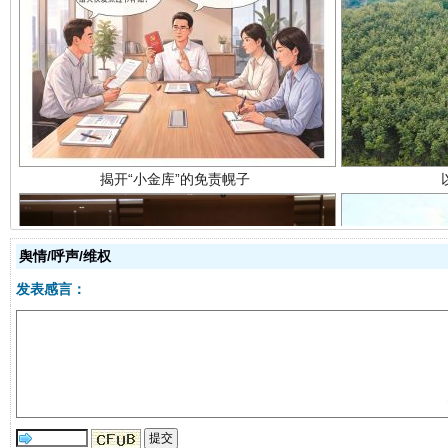
揭开“小金库”的免责幌子
舆情/呼声/维权
发表感言：
受贿1.44亿！段成刚被判无期
从幼儿