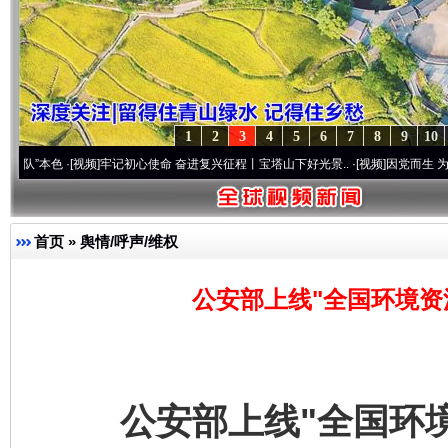
1
2
3
4
5
6
7
8
9
10
·[视频]
牢记初心使命 奋进复兴征程丨宝塔山下好光景..
·[视频]
因党而生 为党而战——百
首页
»
舆情/呼声/维权
公安部上线"全国环境资
公安部上线"全国环境