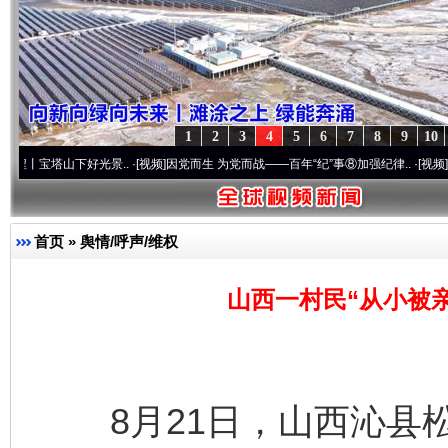
1
2
3
4
5
6
7
8
9
10
山下好光景..
·[视频]
因党而生 为党而战——百年“纪”事⑧加强纪律..
·[视频]
牢记初心使命
首页
»
舆情/呼声/维权
山西一村民“从小被
8月21日，山西沁县松