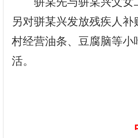
骈某先与骈某兴父女二
另对骈某兴发放残疾人补
村经营油条、豆腐脑等小
活。