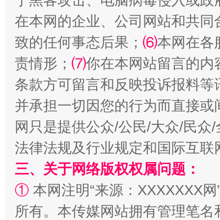
于黑客攻击、电脑病毒侵入或政
在本网的企业、公司网站和共同
致的任何事态后果；
⑹
本网在各
责情形；
⑺
你在本网站留言的内
国家大学科技园优化重塑工作
条款方可留言和反映投诉报料等
并承担一切因您的行为而直接或
网只是提供公众/公民/大众/民
法律法规及行业规定和国际互联
三、关于网络版权权属问题：
①
本网注明“来源：XXXXXXX网
扯下公款旅游的“隐身衣”
如何以同
所有。本传媒网站拥有管理笔名