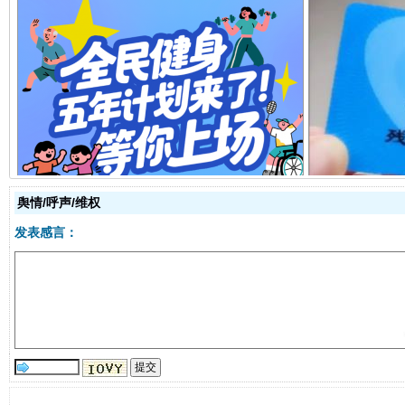
全民健身五年计划来了！等你上场
舆情/呼声/维权
发表感言：
阿坝州三大球赛在茂县开幕
规模最