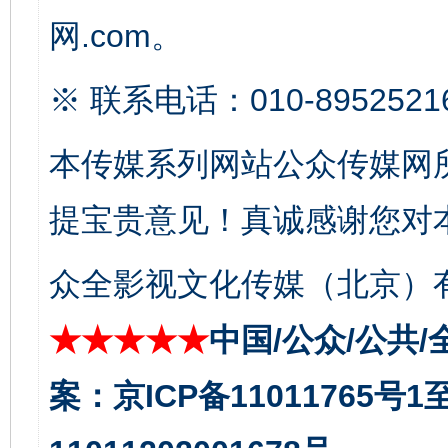
网.com。
※ 联系电话：010-8952521
本传媒系列网站公众传媒网
千年窑火 生生不息
一
提宝贵意见！真诚感谢您对
众全影视文化传媒（北京）有
★★★★★
中国/公众/公共/
案：京ICP备11011765号
揭开“小金库”的免责幌子