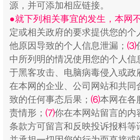
源，并可添加相应链接。
全民健身五年计划来了！等你上场
●就下列相关事宜的发生，本网
定或相关政府的要求提供您的个
他原因导致的个人信息泄漏；
⑶
中所列明的情况使用您的个人信
于黑客攻击、电脑病毒侵入或政
在本网的企业、公司网站和共同
阿坝州三大球赛在茂县开幕
规模最
致的任何事态后果；
⑹
本网在各
责情形；
⑺
你在本网站留言的内
条款方可留言和反映投诉报料等
并承担一切因您的行为而直接或