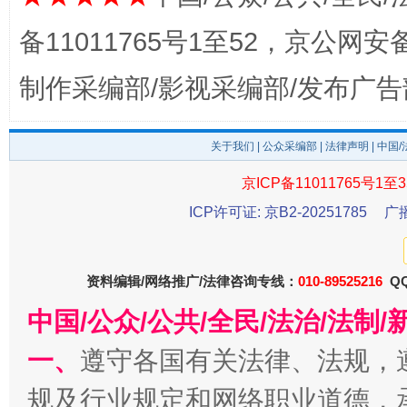
备11011765号1至52，京公网安备：
制作采编部/影视采编部/发布广告
千年窑火 生生不息
一
关于我们
|
公众采编部
|
法律声明
| 中国
京ICP备11011765号1至3
ICP许可证: 京B2-20251785
广
资料编辑/网络推广/法律咨询专线：
010-89525216
QQ
中国/公众/公共/全民/法治/法
一、
遵守各国有关法律、法规，
揭开“小金库”的免责幌子
规及行业规定和网络职业道德，