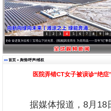
1
2
3
4
5
6
7
8
9
10
进复兴征程丨宝塔山下好光景..
·[视频]
因党而生 为党而战——百年“纪”事⑧加强纪律..
·
首页
»
舆情/呼声/维权
医院弄错CT女子被误诊“绝症
据媒体报道，8月18