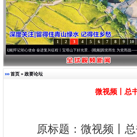
1
2
3
4
5
6
7
8
9
10
初心使命 奋进复兴征程丨宝塔山下好光景..
·[视频]
因党而生 为党而战——百年“纪”事⑧
首页
»
政要论坛
微视频丨总
原标题：微视频丨总书