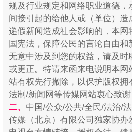
规及行业规定和网络职业道德，
间接引起的给他人或（单位）造
递假新闻造成社会影响的，本网
揭开“小金库”的免责幌子
国宪法，保障公民的言论自由和
无意中涉及到您的权益，请及时
或更正。特请来函来电说明本网
站有权先行撤除，以保护版权拥有者
法制/新闻网等传媒网站衷心致谢
二、
中国/公众/公共/全民/法治
传媒（北京）有限公司独家协办
受贿1.44亿！段成刚被判无期
从幼儿