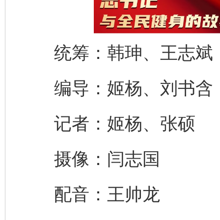
统筹：韩珅、王志斌
编导：姬杨、刘书含
记者：姬杨、张硕
完善运行机制助力责任有效落实
一纸欠条
摄像：闫志国
配音：王帅龙