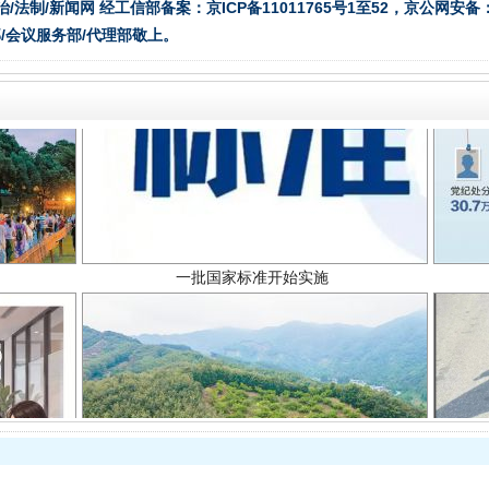
治/法制/新闻网 经工信部备案：京ICP备11011765号1至52，京公网安备：11
/会议服务部/代理部敬上。
一批国家标准开始实施
以产业富民促振兴