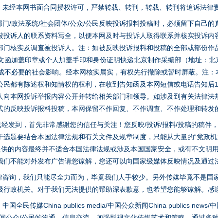
家版权。未经本网书面合同授权许可，严禁转载、转刊，转载、转刊将追诉法律
门/政法系统/社会团体/公众/公民反映投诉报料投稿时，必须留下自己
被投诉人的联系资料写全，以便本网及时与投诉人取得联系并核实投诉内
部门核实及调查被投诉人。注：如被反映投诉报料和投稿的全部或部份作
面文函加盖印章或个人加盖手印和身份证明快递北京制作采编部（地址：北
避免造成不必要的社会影响。经本网核实属实，有权先行撤除或暂时屏蔽。注
公民都有陈述权和知情权的权利，在收到告知函及本网短信或电话告知后1
人向本网投诉举报内容公开并转给相关部门和领导。如涉及到有关法律法
式的反映投诉报料投稿，本网保留不作回复、不作调查、不作处理和转发
稿已经发到，首先非常感谢您的信任与关注！您反映/投诉/报料/投稿的稿
选题要结合本国法律法规和有关文件及规章制度，只能从大量的“党政机关部
您提供的内容最终并不适合本国法律法规或涉及本国国家安全，或有不文明
我们不能对外发布广告请您谅解，您还可以向国家级媒体反映情况及通过
律咨询，我们只能尽全力而为，毕竟我们人手较少。另外传媒毕竟不是国
级行政机关。对于我们无法提供的帮助深表歉意，也希望您能够谅解。感
hina publics media/中国公众新闻China publics news/中国法制
之间公众/公民的沟通、信息交流。加强影视文化传媒艺术和策略，通过多