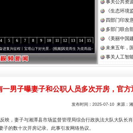
事关公共资
《生态环境监
读
四部门印发
多部门联合部
《美丽中国建
4
5
6
7
8
9
10
11
12
13
14
15
未来五年，
程丨宝塔山下好光景..
·[视频]
因党而生 为党而战——百年“纪”事⑧加强纪律..
·[视频]
牢
事关人工智
南一男子曝妻子和公职人员多次开房，官方
发布时间：2025-07-10 来源：
映，妻子与湘潭县市场监督管理局综合行政执法大队大队长肖
妻子的数十次开房记录。此事引发网络热议。