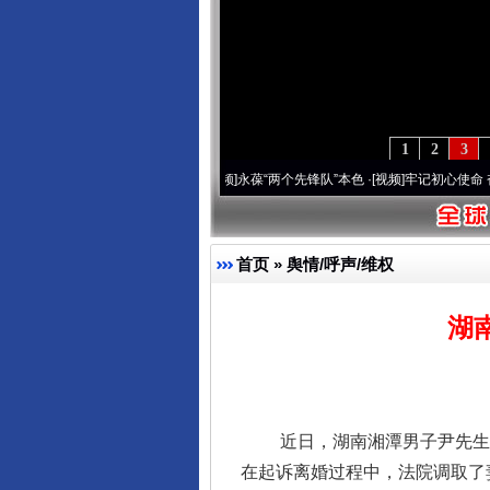
1
2
3
年 深刻改变雪域高原..
·[视频]
永葆“两个先锋队”本色
·[视频]
牢记初心使命 奋进复兴征
首页
»
舆情/呼声/维权
湖
近日，湖南湘潭男子尹先生反
在起诉离婚过程中，法院调取了