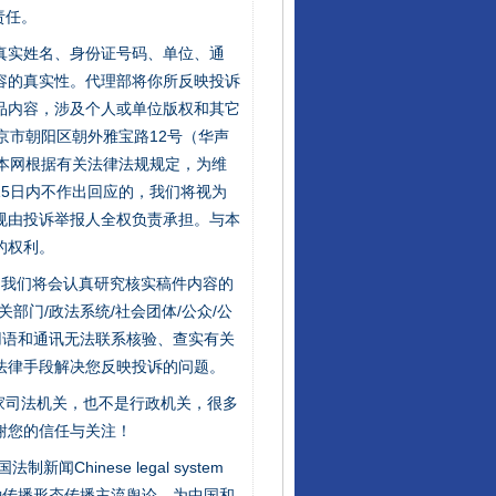
责任。
的真实姓名、身份证号码、单位、通
容的真实性。代理部将你所反映投诉
品内容，涉及个人或单位版权和其它
京市朝阳区朝外雅宝路12号（华声
：本网根据有关法律法规规定，为维
5日内不作出回应的，我们将视为
规由投诉举报人全权负责承担。与本
的权利。
件，我们将会认真研究核实稿件内容的
门/政法系统/社会团体/公众/公
用语和通讯无法联系核验、查实有关
法律手段解决您反映投诉的问题。
家司法机关，也不是行政机关，很多
谢您的信任与关注！
新闻Chinese legal system
种传播形态传播主流舆论，为中国和