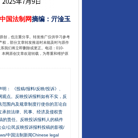
中国法制网
摘编
：
亓淦玉
重原创，也注重分享。转发推广仅供学习参考
产权，部分文章转发推送时未能及时与原作
联系我们将立即删除或更正。电话：010-
2 1号。本网原创文章欢迎转载，为尊重和维护原
站严肃声明： 《投稿/报料/反映/投诉》、
网观点。反映投诉报料如有不实，反
法范围内及规章制度行使你的言论自
立承担法律、民事、经济及侵权责
稿的责任。反映投诉报料人的稿件
众/公民反映投诉报料投稿的影视/
s/中国法制新闻Chinese legal