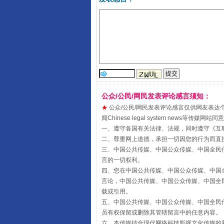
公众/公民/网民发表评论感言须知：
受贿1.44亿！段成刚被判无期
★
公众/公民/网民发表评论感言仅供网友表达个人看法
闻Chinese legal system new
一、遵守各国有关法律、法规，同时遵守《
互
二、尊重网上道德，承担一切因您的行为而直
三、中国公共传媒、中国公众传媒、中国全民传媒China 
言的一切权利。
四、您在中国公共传媒、中国公众传媒、中国全民传媒Chin
言论，中国公共传媒、中国公众传媒、中国全民传媒China
载或引用。
五、中国公共传媒、中国公众传媒、中国全民传媒China 
员有权保留或删除其管辖留言中的任意内容。
六、本传媒结合现代网络科技影视文化传媒的新