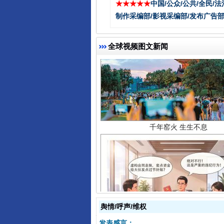
★★★★★
中国/公众/公共/全民/法
制作采编部/影视采编部/发布广告部
全球视频图文新闻
千年窑火 生生不息
揭开“小金库”的免责幌子
舆情/呼声/维权
发表感言：