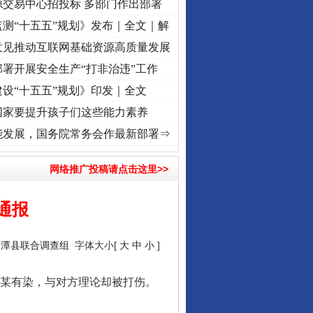
源交易中心招投标 多部门作出部署
测“十五五”规划》发布｜全文｜解
意见推动互联网基础资源高质量发展
署开展安全生产“打非治违”工作
设“十五五”规划》印发｜全文
国家要提升孩子们这些能力素养
记初心使命 奋进复兴征程丨“转折之城”激荡..
·[视频]
牢记初心使命 奋进复兴征程丨红船起
能发展，国务院常务会作最新部署⇒
网络推广投稿请点击这里>>
通报
湘潭县联合调查组
字体大小[
大
中
小
]
某有染，与对方理论却被打伤。