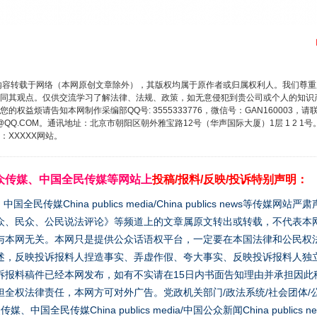
内容转载于网络（本网原创文章除外），其版权均属于原作者或归属权利人。我们尊
同其观点。仅供交流学习了解法律、法规、政策，如无意侵犯到贵公司或个人的知识
权益烦请告知本网制作采编部QQ号: 3555333776，微信号：GAN160003，请
3776@QQ.COM。通讯地址：北京市朝阳区朝外雅宝路12号（华声国际大厦）1层 1 
XXXXX网站。
众传媒、中国全民传媒等网站上
投稿/报料/反映/投诉特别声明：
媒China publics media/China publics news等传媒网
众、民众、公民说法评论》等频道上的文章属原文转出或转载，不代表本
与本网无关。本网只是提供公众话语权平台，一定要在本国法律和公民权
述，反映投诉报料人捏造事实、弄虚作假、夸大事实、反映投诉报料人独
诉报料稿件已经本网发布，如有不实请在15日内书面告知理由并承担因此
全权法律责任，本网方可对外广告。党政机关部门/政法系统/社会团体/公
全民传媒China publics media/中国公众新闻China publics new