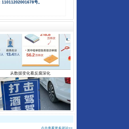
011202001678号。
从数据变化看反腐深化
酒驾未被当场查获能处罚吗
点击查看更多评论>>