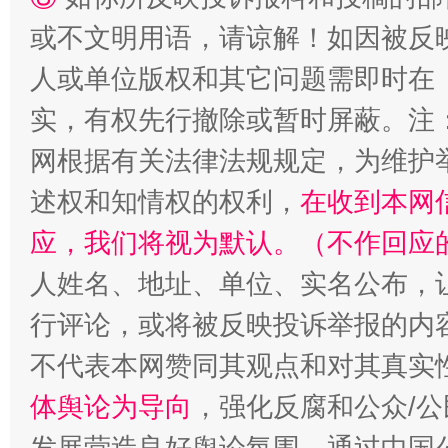
或不文明用语，请谅解！如因被反
人或单位版权和其它问题需即时在
实，有权先行撤除或暂时屏蔽。注
网根据有关法律法规规定，为维护
述权和知情权的权利，
在收到本网
“蜀中异人”王建安的艺术幻境
应，我们将视为默认。（不作回应
人姓名、地址、单位、实名公布，让
行评论，或将被反映投诉举报的内
不代表本网赞同其观点和对其真实
体舆论为导向
，强化反腐和公众/公
发展营造良好舆论氛围。通过中国公