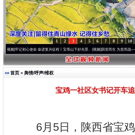
1
2
3
4
5
6
7
8
9
10
记初心使命 奋进复兴征程丨宝塔山下好光景..
·[视频]
因党而生 为党而战——百年“纪”事
首页
»
舆情/呼声/维权
宝鸡一社区女书记开车追
6月5日，陕西省宝鸡