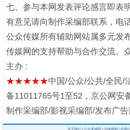
七、参与本网发表评论感言即表明
完善运行机制助力责任有效落实
一纸欠条
有意见请向制作采编部联系，电话：0
公众传媒所有辅助网站属多元发
传媒网的支持帮助与合作交流。
主办 :
★★★★★
中国/公众/公共/全民/
东山县通报“牛蛙产品抗生素超标问题”
法
备11011765号1至52，京公网安备：
制作采编部/影视采编部/发布广告
关于我们
|
公众采编部
|
法律声明
| 中国