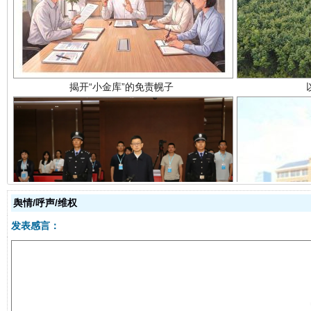
受贿1.44亿！段成刚被判无期
从幼儿
舆情/呼声/维权
发表感言：