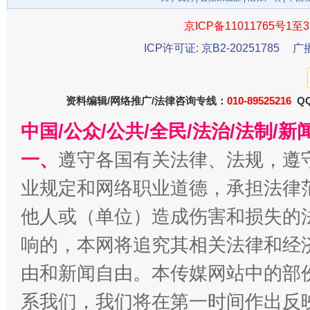
京ICP备11011765号1至3
ICP许可证: 京B2-20251785
广
千年窑火 生生不息
一
资料编辑/网络推广/法律咨询专线：
010-89525216
QQ
中国/公众/公共/全民/法治/法制/
一、
遵守各国有关法律、法规，遵
业规定和网络职业道德，承担法律
他人或（单位）造成伤害和损失的
响的，本网将追究其相关法律和经
由和新闻自由。本传媒网站中的部
揭开“小金库”的免责幌子
系我们，我们将在第一时间作出反