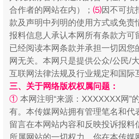
合作者的网站在内）；
⑸
因不可抗
全民健身五年计划来了！等你上场
款及声明中列明的使用方式或免责
报料信息人承认本网所有条款方可
已经阅读本网条款并承担一切因您
网无关。本网只是提供公众/公民/
互联网法律法规及行业规定和国际
三、关于网络版权权属问题：
阿坝州三大球赛在茂县开幕
规模最
①
本网注明“来源：XXXXXXX网”
有。本传媒网站拥有管理笔名和代
留言在本网站内容和反映投诉报料
所属网站的一切权力。你在本传媒