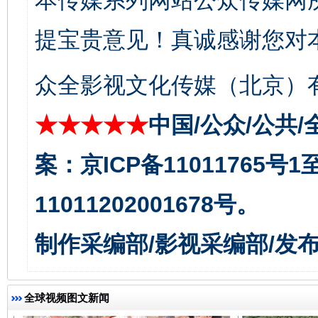
本传媒系列网站公众传媒网
提宝贵意见！真诚感谢您对
众全影视文化传媒（北京）有
★★★★★
中国/公众/公共/
千年窑火 生生不息
一
案：京ICP备11011765号
11011202001678号。
制作采编部/影视采编部/发
全球视频图文新闻
揭开“小金库”的免责幌子