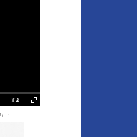
正常
!》：