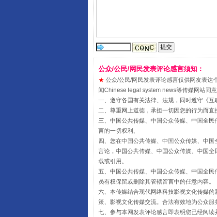
受贿1.44亿！段成刚被判无期
公众/公民/网民发表评论感言须知：
★
公众/公民/网民发表评论感言仅供网友表达个人看法
闻Chinese legal system new
一、遵守各国有关法律、法规，同时遵守《
互
二、尊重网上道德，承担一切因您的行为而直
三、中国公共传媒、中国公众传媒、中国全民传媒China 
言的一切权利。
四、您在中国公共传媒、中国公众传媒、中国全民传媒Chin
言论，中国公共传媒、中国公众传媒、中国全民传媒China
载或引用。
五、中国公共传媒、中国公众传媒、中国全民传媒China 
员有权保留或删除其管辖留言中的任意内容。
六、本传媒结合现代网络科技影视文化传媒的新
全民健身五年计划来了！等你上
策、影视文化传媒交流。合法有效地为公众服
七、参与本网发表评论感言即表明您已经阅读并