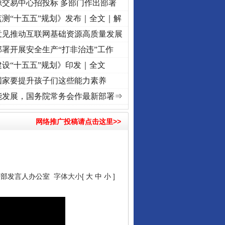
源交易中心招投标 多部门作出部署
测“十五五”规划》发布｜全文｜解
意见推动互联网基础资源高质量发展
署开展安全生产“打非治违”工作
设“十五五”规划》印发｜全文
国家要提升孩子们这些能力素养
心使命 奋进复兴征程丨“转折之城”激荡..
·[视频]
牢记初心使命 奋进复兴征程丨红船起航处
能发展，国务院常务会作最新部署⇒
网络推广投稿请点击这里>>
交部发言人办公室
字体大小[
大
中
小
]