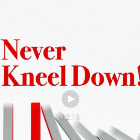
实
一纸欠条伤亲情 巡回调解促和解..