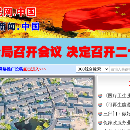
>
网络推广投稿
点击进入>>>
《医疗卫生
《可再生能源
三部门：做好
促家政服务业