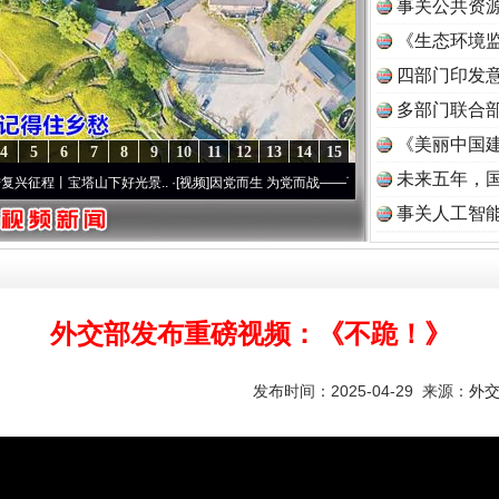
事关公共资
《生态环境监
读
四部门印发
多部门联合部
《美丽中国建
4
5
6
7
8
9
10
11
12
13
14
15
未来五年，
宝塔山下好光景..
·[视频]
因党而生 为党而战——百年“纪”事⑧加强纪律..
·[视频]
牢记初
事关人工智
外交部发布重磅视频：《不跪！》
发布时间：2025-04-29 来源：
外