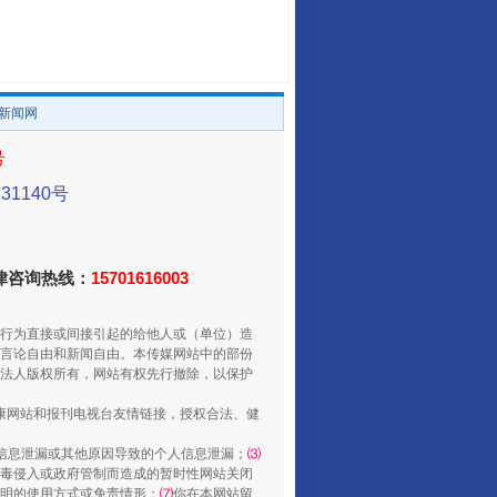
。
/新闻网
号
1140号
走走走！国家喊你健身啦
法律咨询热线：
15701616003
行为直接或间接引起的给他人或（单位）造
言论自由和新闻自由。本传媒网站中的部份
法人版权所有，网站有权先行撤除，以保护
健康网站和报刊电视台友情链接，授权合法、健
信息泄漏或其他原因导致的个人信息泄漏；
⑶
毒侵入或政府管制而造成的暂时性网站关闭
明的使用方式或免责情形；
⑺
你在本网站留