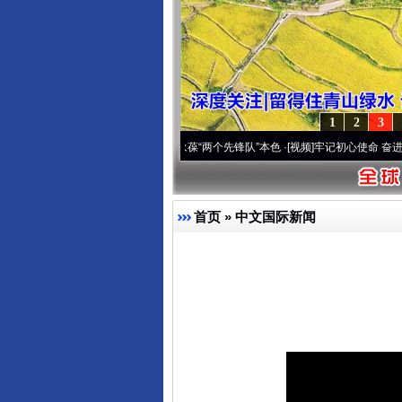
1
2
3
深刻改变雪域高原..
·[视频]
永葆“两个先锋队”本色
·[视频]
牢记初心使命 奋进复兴征程丨
首页
»
中文国际新闻