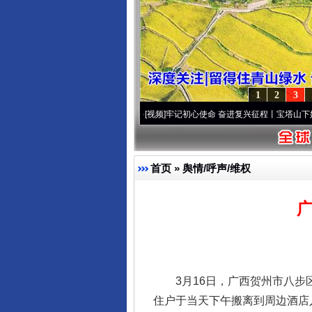
1
2
3
]
永葆“两个先锋队”本色
·[视频]
牢记初心使命 奋进复兴征程丨宝塔山下好光景..
·[视频]
首页
»
舆情/呼声/维权
3月16日，广西贺州市八步区
住户于当天下午搬离到周边酒店