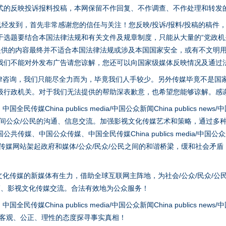
式的反映投诉报料投稿，本网保留不作回复、不作调查、不作处理和转发
稿已经发到，首先非常感谢您的信任与关注！您反映/投诉/报料/投稿的稿
选题要结合本国法律法规和有关文件及规章制度，只能从大量的“党政机关部
您提供的内容最终并不适合本国法律法规或涉及本国国家安全，或有不文明
我们不能对外发布广告请您谅解，您还可以向国家级媒体反映情况及通过
律咨询，我们只能尽全力而为，毕竟我们人手较少。另外传媒毕竟不是国
级行政机关。对于我们无法提供的帮助深表歉意，也希望您能够谅解。感
hina publics media/中国公众新闻China publics news/中国法制
之间公众/公民的沟通、信息交流。加强影视文化传媒艺术和策略，通过多
题”
法徽映军营 权益有保障
、中国公众传媒、中国全民传媒China publics media/中国公众新闻Chi
tem news等传媒网站架起政府和媒体/公众/民众/公民之间的和谐桥梁，缓和
化传媒的新媒体有生力，借助全球互联网主阵地，为社会/公众/民众/公
策、影视文化传媒交流。合法有效地为公众服务！
hina publics media/中国公众新闻China publics news/中国法制
以客观、公正、理性的态度探寻事实真相！