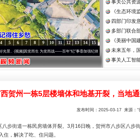
事关公共资
《生态环境监
读
四部门印发
多部门联合部
《美丽中国建
4
5
6
7
8
9
10
11
12
13
14
15
未来五年，
因党而生 为党而战——百年“纪”事⑧加强纪律..
·[视频]
牢记初心使命 奋进复兴征程丨“转
事关人工智
广西贺州一栋5层楼墙体和地基开裂，当地通
发布时间：2025-03-17 来源：
八步街道一栋民房墙体开裂。3月16日晚，贺州市八步区八步
入住，解决了吃、住问题。