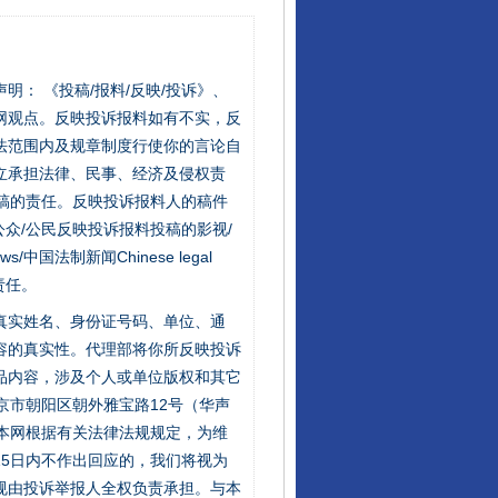
站严肃声明： 《投稿/报料/反映/投诉》、
网观点。反映投诉报料如有不实，反
法范围内及规章制度行使你的言论自
立承担法律、民事、经济及侵权责
稿的责任。反映投诉报料人的稿件
众/公民反映投诉报料投稿的影视/
s/中国法制新闻Chinese legal
责任。
的真实姓名、身份证号码、单位、通
容的真实性。代理部将你所反映投诉
品内容，涉及个人或单位版权和其它
京市朝阳区朝外雅宝路12号（华声
：本网根据有关法律法规规定，为维
5日内不作出回应的，我们将视为
行业协会接连发公告
规由投诉举报人全权负责承担。与本