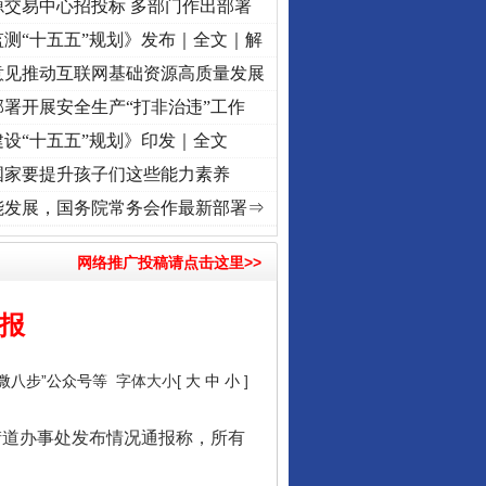
源交易中心招投标 多部门作出部署
测“十五五”规划》发布｜全文｜解
意见推动互联网基础资源高质量发展
署开展安全生产“打非治违”工作
设“十五五”规划》印发｜全文
国家要提升孩子们这些能力素养
折之城”激荡..
·[视频]
牢记初心使命 奋进复兴征程丨红船起航处 潮起..
·[视频]
一首歌的
能发展，国务院常务会作最新部署⇒
网络推广投稿请点击这里>>
报
“微八步”公众号等
字体大小[
大
中
小
]
街道办事处发布情况通报称，所有