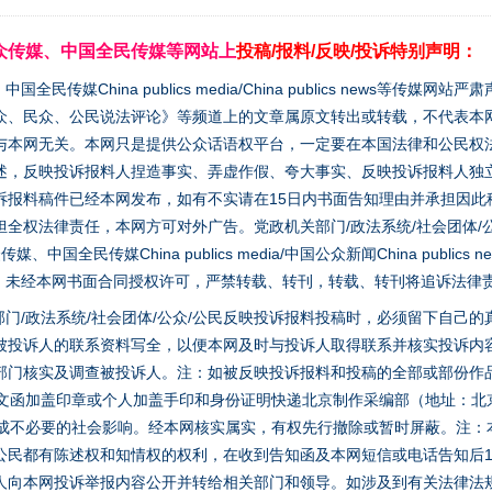
众传媒、中国全民传媒等网站上
投稿/报料/反映/投诉特别声明：
媒China publics media/China publics news等传媒网
众、民众、公民说法评论》等频道上的文章属原文转出或转载，不代表本
与本网无关。本网只是提供公众话语权平台，一定要在本国法律和公民权
述，反映投诉报料人捏造事实、弄虚作假、夸大事实、反映投诉报料人独
诉报料稿件已经本网发布，如有不实请在15日内书面告知理由并承担因此
全权法律责任，本网方可对外广告。党政机关部门/政法系统/社会团体/公
全民传媒China publics media/中国公众新闻China publics new
家版权。未经本网书面合同授权许可，严禁转载、转刊，转载、转刊将追诉法律
门/政法系统/社会团体/公众/公民反映投诉报料投稿时，必须留下自己
被投诉人的联系资料写全，以便本网及时与投诉人取得联系并核实投诉内
部门核实及调查被投诉人。注：如被反映投诉报料和投稿的全部或部份作
面文函加盖印章或个人加盖手印和身份证明快递北京制作采编部（地址：北
避免造成不必要的社会影响。经本网核实属实，有权先行撤除或暂时屏蔽。注
公民都有陈述权和知情权的权利，在收到告知函及本网短信或电话告知后1
实
一纸欠条伤亲情 巡回调解促和解..
人向本网投诉举报内容公开并转给相关部门和领导。如涉及到有关法律法