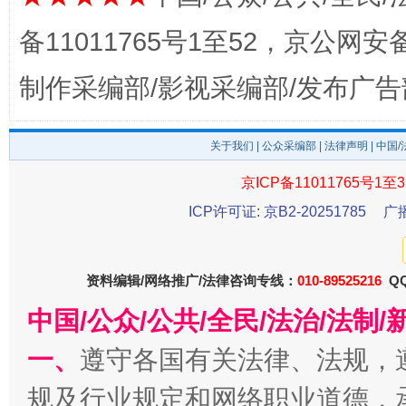
备11011765号1至52，京公网安备：
东山县通报“牛蛙产品抗生素超标问题”
法
制作采编部/影视采编部/发布广告
关于我们
|
公众采编部
|
法律声明
| 中国
京ICP备11011765号1至3
ICP许可证: 京B2-20251785
广
资料编辑/网络推广/法律咨询专线：
010-89525216
QQ
中国/公众/公共/全民/法治/法
千年窑火 生生不息
一
一、
遵守各国有关法律、法规，
规及行业规定和网络职业道德，