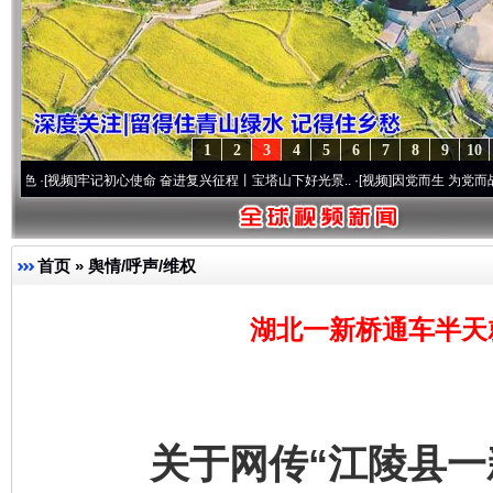
1
2
3
4
5
6
7
8
9
10
]
牢记初心使命 奋进复兴征程丨宝塔山下好光景..
·[视频]
因党而生 为党而战——百年“纪
首页
»
舆情/呼声/维权
湖北一新桥通车半天
关于网传“江陵县一