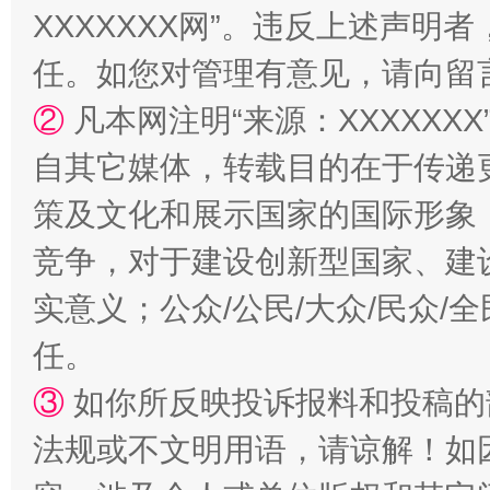
XXXXXXX网”。违反上述声
任。如您对管理有意见，请向留
②
凡本网注明“来源：XXXXX
自其它媒体，转载目的在于传递
扯下公款旅游的“隐身衣”
如何以同
策及文化和展示国家的国际形象
竞争，对于建设创新型国家、建
实意义；公众/公民/大众/民众
任。
③
如你所反映投诉报料和投稿的
法规或不文明用语，请谅解！如
“蜀中异人”王建安的艺术幻境