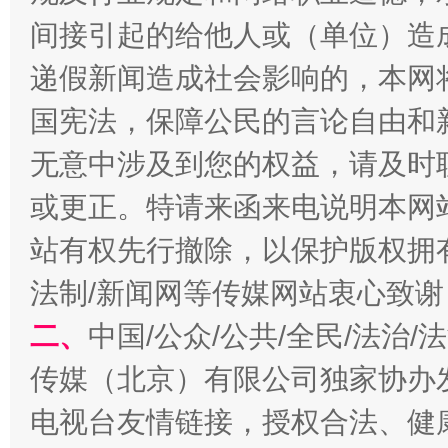
间接引起的给他人或（单位）造
递假新闻造成社会影响的，本网
国宪法，保障公民的言论自由和
无意中涉及到您的权益，请及时
揭开“小金库”的免责幌子
或更正。特请来函来电说明本网
站有权先行撤除，以保护版权拥有者
法制/新闻网等传媒网站衷心致谢
二、
中国/公众/公共/全民/法治
传媒（北京）有限公司独家协办
电视台友情链接，授权合法、健
受贿1.44亿！段成刚被判无期
从幼儿