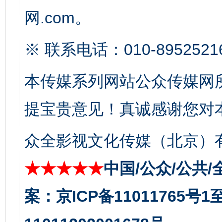
网.com。
※ 联系电话：010-8952521
东山县通报“牛蛙产品抗生素超标问题”
法
本传媒系列网站公众传媒网
提宝贵意见！真诚感谢您对
众全影视文化传媒（北京）有
★★★★★
中国/公众/公共/
案：京ICP备11011765号
千年窑火 生生不息
一