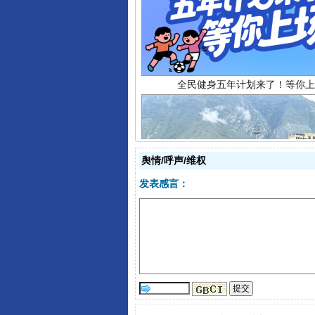
全民健身五年计划来了！等你上
舆情/呼声/维权
发表感言：
阿坝州三大球赛在茂县开幕