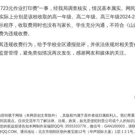
23元作业打印费”一事，经我局调查核实，情况基本属实。网民
），实际上分别是该校收取的高一年级、高二年级、高三年级2024-
示程序，收取费用时也没有与家长、学生充分沟通，不符合《山
费为违规收费。
违规收费行为，给予学校全区通报批评，并依法依规对相关
监督管理，避免类似情况再次发生，感谢网友和媒体的关注。
内容转载于网络（本网原创文章除外），其版权均属于原作者或归属权利人。我们尊
同其观点。仅供交流学习了解法律、法规、政策，如无意侵犯到贵公司或个人的知识
权益烦请告知本网制作采编部QQ号: 3555333776，微信号：GAN160003，请
3776@QQ.COM。通讯地址：北京市朝阳区朝外雅宝路12号（华声国际大厦）1层 1 