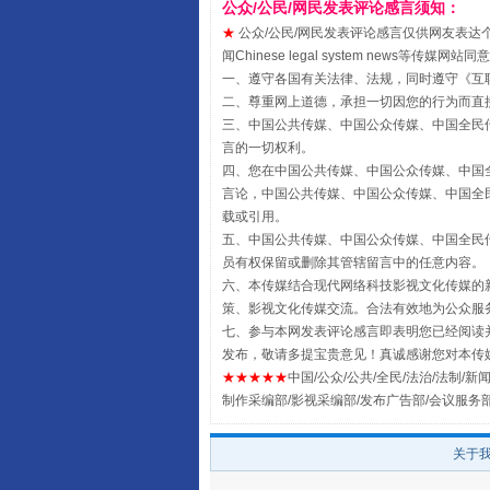
公众/公民/网民发表评论感言须知：
★
公众/公民/网民发表评论感言仅供网友表达个人看法
闻Chinese legal system new
一、遵守各国有关法律、法规，同时遵守《
互
国家大学科技园优化重塑工作
二、尊重网上道德，承担一切因您的行为而直
三、中国公共传媒、中国公众传媒、中国全民传媒China 
言的一切权利。
四、您在中国公共传媒、中国公众传媒、中国全民传媒Chin
言论，中国公共传媒、中国公众传媒、中国全民传媒China
载或引用。
五、中国公共传媒、中国公众传媒、中国全民传媒China 
员有权保留或删除其管辖留言中的任意内容。
六、本传媒结合现代网络科技影视文化传媒的新
策、影视文化传媒交流。合法有效地为公众服
七、参与本网发表评论感言即表明您已经阅读并
发布，敬请多提宝贵意见！真诚感谢您对本传
★★★★★
中国/公众/公共/全民/法治/法制/新闻
扯下公款旅游的“隐身衣”
制作采编部/影视采编部/发布广告部/会议服务
关于