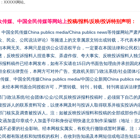
XXXXX网站。
实
一纸欠条伤亲情 巡回调解促和解..
众传媒、中国全民传媒等网站上
投稿/报料/反映/投诉特别声明：
媒China publics media/China publics news等传媒网
众、民众、公民说法评论》等频道上的文章属原文转出或转载，不代表本
与本网无关。本网只是提供公众话语权平台，一定要在本国法律和公民权
述，反映投诉报料人捏造事实、弄虚作假、夸大事实、反映投诉报料人独
诉报料稿件已经本网发布，如有不实请在15日内书面告知理由并承担因此
全权法律责任，本网方可对外广告。党政机关部门/政法系统/社会团体/公
全民传媒China publics media/中国公众新闻China publics new
家版权。未经本网书面合同授权许可，严禁转载、转刊，转载、转刊将追诉法律
题”
法徽映军营 权益有保障
门/政法系统/社会团体/公众/公民反映投诉报料投稿时，必须留下自己
被投诉人的联系资料写全，以便本网及时与投诉人取得联系并核实投诉内
部门核实及调查被投诉人。注：如被反映投诉报料和投稿的全部或部份作
面文函加盖印章或个人加盖手印和身份证明快递北京制作采编部（地址：北
避免造成不必要的社会影响。经本网核实属实，有权先行撤除或暂时屏蔽。注
公民都有陈述权和知情权的权利，在收到告知函及本网短信或电话告知后1