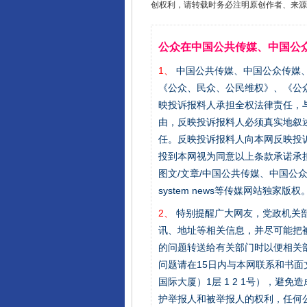
创权利，请转载时务必注明原创作者、来源：
完善运行机制助力责任有效落
公众在中国公共传媒、中国公
1、
中国公共传媒、中国公众传媒、中国全民传
《公众、民众、公民维权》、《公
映投诉报料人承担全权法律责任，
由，反映投诉报料人必须真实地叙
任。反映投诉报料人向本网反映投
投到本网视为同意以上条款承诺承担
图文/文章/中国公共传媒、中国公众传媒、中国
system news等传媒网站独
东山县通报“牛蛙产品抗生素超标问
2、
特别提醒广大网友，党政机关部
讯、地址等相关信息，并尽可能把
的问题转送给有关部门时以便相关
问题请在15日内与本网联系和书
国际大厦）1层 1 2 1号），
护举报人和被举报人的权利，任何