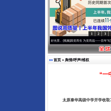
1
2
3
命 奋进复兴征程丨宝塔山下好光景..
·[视频]
因党而生 为党而战——百年“纪”事⑧加强纪
首页
»
舆情/呼声/维权
“一
太原泰华高级中学开学收取72