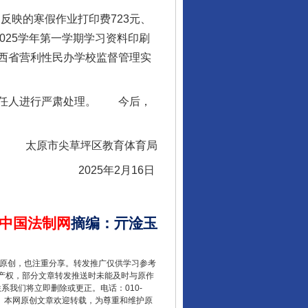
反映的寒假作业打印费723元、
2025学年第一学期学习资料印刷
西省营利性民办学校监督管理实
责任人进行严肃处理。 今后，
太原市尖草坪区教育体育局
2025年2月16日
中国法制网
摘编
：
亓淦玉
重原创，也注重分享。转发推广仅供学习参考
产权，部分文章转发推送时未能及时与原作
联系我们将立即删除或更正。电话：010-
2 1号。本网原创文章欢迎转载，为尊重和维护原