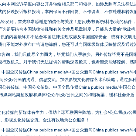
人向本网投诉举报内容公开并转给相关部门和领导。如涉及到有关法律法
式的反映投诉报料投稿，本网保留不作回复、不作调查、不作处理和转发
稿已经发到，首先非常感谢您的信任与关注！您反映/投诉/报料/投稿的稿
选题要结合本国法律法规和有关文件及规章制度，只能从大量的“党政机关部
一批国家标准开始实施
您提供的内容最终并不适合本国法律法规或涉及本国国家安全，或有不文明
我们不能对外发布广告请您谅解，您还可以向国家级媒体反映情况及通过
律咨询，我们只能尽全力而为，毕竟我们人手较少。另外传媒毕竟不是国
级行政机关。对于我们无法提供的帮助深表歉意，也希望您能够谅解。感
hina publics media/中国公众新闻China publics news/中国法制
之间公众/公民的沟通、信息交流。加强影视文化传媒艺术和策略，通过多
、中国公众传媒、中国全民传媒China publics media/中国公众新闻Chi
tem news等传媒网站架起政府和媒体/公众/民众/公民之间的和谐桥梁，缓和
以产业富民促振兴
化传媒的新媒体有生力，借助全球互联网主阵地，为社会/公众/民众/公
策、影视文化传媒交流。合法有效地为公众服务！
hina publics media/中国公众新闻China publics news/中国法制