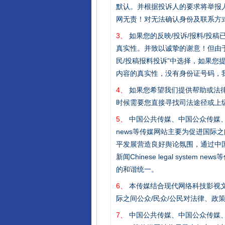
默认。并根据投诉人的要求将举报
网无责！对无法确认身份及联系方
3、
如果您的反映/投诉/报料/投
真实性。并致以诚挚的谢意！但由于
千年窑火 生生不息
民/投稿报料投诉”中选择，如果
内容的真实性，没有身份证号码，
4、
如果您希望我们提供帮助或法
时候需要您直接寻找司法途径或上
5、
中国公共传媒、中国公众传媒、中国全民传媒C
news等传媒网站主要为促进国际
平发展营造良好舆论氛围，通过中国公共传媒
新闻Chinese legal sys
的和谐统一。
揭开“小金库”的免责幌子
6、
本传媒结合现代网络科技影视文
际之间公众/民众/公民对法律、政
7、
中国公共传媒、中国公众传媒、中国全民传媒C