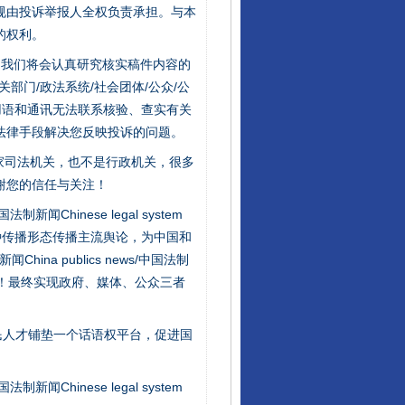
规由投诉举报人全权负责承担。与本
的权利。
件，我们将会认真研究核实稿件内容的
门/政法系统/社会团体/公众/公
从数据变化看反腐深化
用语和通讯无法联系核验、查实有关
法律手段解决您反映投诉的问题。
家司法机关，也不是行政机关，很多
谢您的信任与关注！
新闻Chinese legal system
种传播形态传播主流舆论，为中国和
na publics news/中国法制
社会矛盾！最终实现政府、媒体、公众三者
酒驾未被当场查获能处罚吗
民人才铺垫一个话语权平台，促进国
新闻Chinese legal system