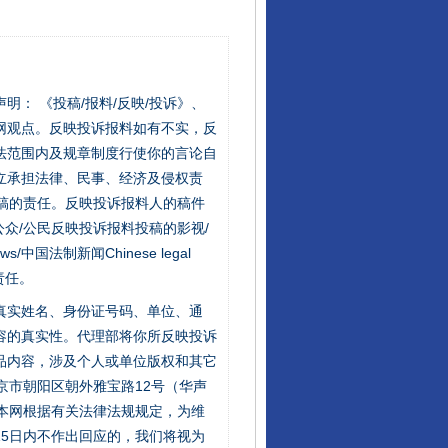
行业协会接连发公告
站严肃声明： 《投稿/报料/反映/投诉》、
网观点。反映投诉报料如有不实，反
法范围内及规章制度行使你的言论自
立承担法律、民事、经济及侵权责
稿的责任。反映投诉报料人的稿件
众/公民反映投诉报料投稿的影视/
s/中国法制新闻Chinese legal
责任。
让核能赋能千行百业
的真实姓名、身份证号码、单位、通
容的真实性。代理部将你所反映投诉
品内容，涉及个人或单位版权和其它
京市朝阳区朝外雅宝路12号（华声
：本网根据有关法律法规规定，为维
5日内不作出回应的，我们将视为