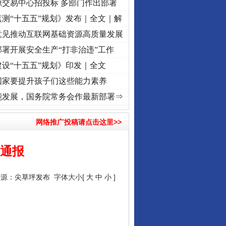
源交易中心招投标 多部门作出部署
测“十五五”规划》发布｜全文｜解
意见推动互联网基础资源高质量发展
署开展安全生产“打非治违”工作
设“十五五”规划》印发｜全文
国家要提升孩子们这些能力素养
兴征程丨红船起航处 潮起..
·[视频]
一首歌的时间，读懂乐至的“诗与远方”
·[视频]
从《
能发展，国务院常务会作最新部署⇒
网络推广投稿请点击这里>>
局通报
来源：
尖草坪发布
字体大小[
大
中
小
]