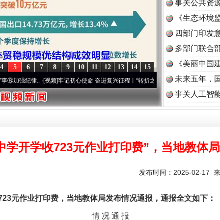
事关公共资
《生态环境监
读
四部门印发
多部门联合部
《美丽中国建
4
5
6
7
8
9
10
11
12
13
14
15
未来五年，
律..
·[视频]
牢记初心使命 奋进复兴征程丨“转折之城”激荡..
·[视频]
牢记初心使命 奋进复
事关人工智
中学开学收723元作业打印费”，当地教体
发布时间：2025-02-17 
3元作业打印费，当地教体局发布情况通报，通报全文如下：
情 况 通 报