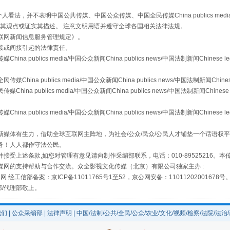
，并不表明中国公共传媒、中国公众传媒、中国全民传媒China publics media/中国公
s等传媒网站同意其观点或证实其描述。 注意文明用语并遵守全球各国相关法律法规。
联网新闻信息服务管理规定
》。
镜头丨大暑三秋近
接或间接引起的法律责任。
publics media/中国公众新闻China publics news/中国法制新闻Chinese l
a publics media/中国公众新闻China publics news/中国法制新闻Chinese
 publics media/中国公众新闻China publics news/中国法制新闻Chinese 
publics media/中国公众新闻China publics news/中国法制新闻Chinese l
媒体有生力，借助全球互联网主阵地，为社会/公众/民众/公民人才铺垫一个话语权平
务！人人都作守法公民。
接受上述条款,如您对管理有意见请向制作采编部联系，电话：010-89525216。
媒网的支持帮助与合作交流。众全影视文化传媒（北京）有限公司独家主办 :
网 经工信部备案：京ICP备11011765号1至52，京公网安备：11011202001678号
如何以同查同治破解风腐交织难题
部/代理部敬上。
我们
|
公众采编部
|
法律声明
| 中国/法制/公共/全民/公众/农业/文化/视频/检察/法院/法治