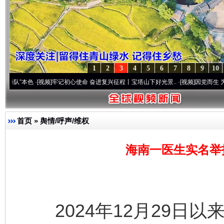
1
2
3
4
5
6
7
8
9
10
色
·[视频]
牢记初心使命 奋进复兴征程丨宝塔山下好光景..
·[视频]
因党而生 为党而战——
首页
»
舆情/呼声/维权
海南一医生实名举
2024年12月29日以