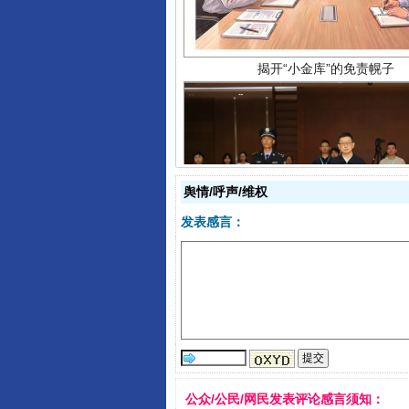
舆情/呼声/维权
受贿1.44亿！段成刚被判无期
发表感言：
公众/公民/网民发表评论感言须知：