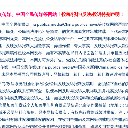
众传媒、中国全民传媒等网站上
投稿/报料/反映/投诉特别声明：
媒China publics media/China publics news等传媒网
众、民众、公民说法评论》等频道上的文章属原文转出或转载，不代表本
与本网无关。本网只是提供公众话语权平台，一定要在本国法律和公民权
述，反映投诉报料人捏造事实、弄虚作假、夸大事实、反映投诉报料人独
诉报料稿件已经本网发布，如有不实请在15日内书面告知理由并承担因此
全权法律责任，本网方可对外广告。党政机关部门/政法系统/社会团体/公
全民传媒China publics media/中国公众新闻China publics new
家版权。未经本网书面合同授权许可，严禁转载、转刊，转载、转刊将追诉法律
门/政法系统/社会团体/公众/公民反映投诉报料投稿时，必须留下自己
被投诉人的联系资料写全，以便本网及时与投诉人取得联系并核实投诉内
部门核实及调查被投诉人。注：如被反映投诉报料和投稿的全部或部份作
面文函加盖印章或个人加盖手印和身份证明快递北京制作采编部（地址：北
避免造成不必要的社会影响。经本网核实属实，有权先行撤除或暂时屏蔽。注
公民都有陈述权和知情权的权利，在收到告知函及本网短信或电话告知后1
人向本网投诉举报内容公开并转给相关部门和领导。如涉及到有关法律法