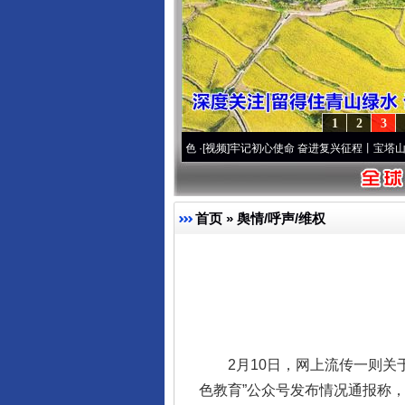
1
2
3
·[视频]
永葆“两个先锋队”本色
·[视频]
牢记初心使命 奋进复兴征程丨宝塔山下好光景..
·
首页
»
舆情/呼声/维权
2月10日，网上流传一则关于
色教育”公众号发布情况通报称