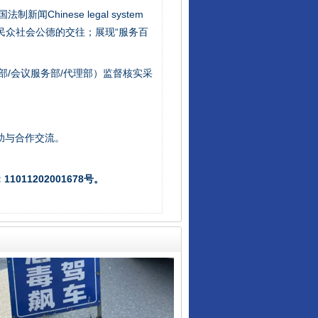
新闻Chinese legal system
/民众社会公德的交往；展现“服务百
部/会议服务部/代理部）监督核实采
从数据变化看反腐深化
助与合作交流。
011202001678号。
酒驾未被当场查获能处罚吗