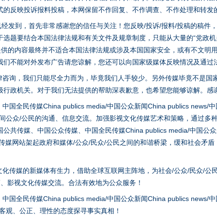
式的反映投诉报料投稿，本网保留不作回复、不作调查、不作处理和转发
实
一纸欠条伤亲情 巡回调解促和解..
稿已经发到，首先非常感谢您的信任与关注！您反映/投诉/报料/投稿的稿
选题要结合本国法律法规和有关文件及规章制度，只能从大量的“党政机关部
您提供的内容最终并不适合本国法律法规或涉及本国国家安全，或有不文明
我们不能对外发布广告请您谅解，您还可以向国家级媒体反映情况及通过
律咨询，我们只能尽全力而为，毕竟我们人手较少。另外传媒毕竟不是国
级行政机关。对于我们无法提供的帮助深表歉意，也希望您能够谅解。感
hina publics media/中国公众新闻China publics news/中国法制
之间公众/公民的沟通、信息交流。加强影视文化传媒艺术和策略，通过多
、中国公众传媒、中国全民传媒China publics media/中国公众新闻Chi
tem news等传媒网站架起政府和媒体/公众/民众/公民之间的和谐桥梁，缓和
题”
法徽映军营 权益有保障
化传媒的新媒体有生力，借助全球互联网主阵地，为社会/公众/民众/公
策、影视文化传媒交流。合法有效地为公众服务！
hina publics media/中国公众新闻China publics news/中国法制
以客观、公正、理性的态度探寻事实真相！