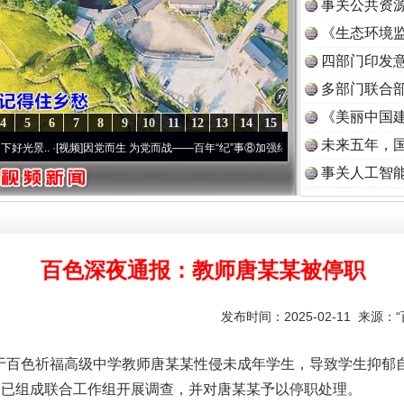
事关公共资
《生态环境监
读
四部门印发
多部门联合部
《美丽中国建
4
5
6
7
8
9
10
11
12
13
14
15
未来五年，
[视频]
因党而生 为党而战——百年“纪”事⑧加强纪律..
·[视频]
牢记初心使命 奋进复兴征程
事关人工智
百色深夜通报：教师唐某某被停职
发布时间：2025-02-11 来源：
百色祈福高级中学教师唐某某性侵未成年学生，导致学生抑郁自
，已组成联合工作组开展调查，并对唐某某予以停职处理。