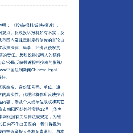
站严肃声明： 《投稿/报料/反映/投诉》、
网观点。反映投诉报料如有不实，反
法范围内及规章制度行使你的言论自
立承担法律、民事、经济及侵权责
稿的责任。反映投诉报料人的稿件
众/公民反映投诉报料投稿的影视/
s/中国法制新闻Chinese legal
责任。
的真实姓名、身份证号码、单位、通
容的真实性。代理部将你所反映投诉
品内容，涉及个人或单位版权和其它
京市朝阳区朝外雅宝路12号（华声
：本网根据有关法律法规规定，为维
5日内不作出回应的，我们将视为
规由投诉举报人全权负责承担。与本