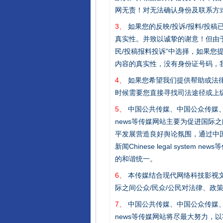
网无责！对无法确认身份及联系方
完善运行机制助力责任有效落
3、
如果您的反映/投诉/报料/投
真实性。并致以诚挚的谢意！但由于
民/投稿报料投诉”中选择，如果
内容的真实性，没有身份证号码，
4、
如果您希望我们提供帮助或法
时候需要您直接寻找司法途径或上
5、
中国公共传媒、中国公众传媒、中国全民传媒C
news等传媒网站主要为促进国际
平发展营造良好舆论氛围，通过中国公共传媒
新闻Chinese legal sys
东山县通报“牛蛙产品抗生素超标问
的和谐统一。
6、
本传媒结合现代网络科技影视文
际之间公众/民众/公民对法律、政
7、
中国公共传媒、中国公众传媒、中国全民传媒C
news等传媒网站将尽最大努力，