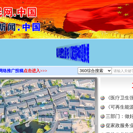
>
网络推广投稿
点击进入>>>
《医疗卫生
《可再生能源
三部门：做好
促家政服务业