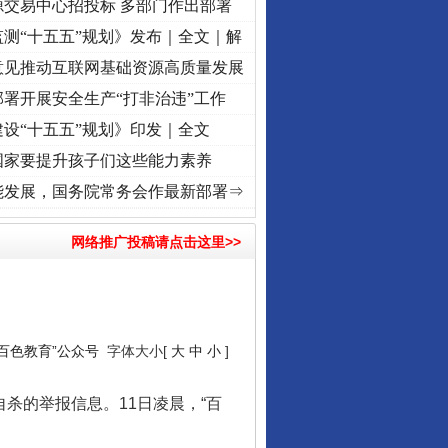
源交易中心招投标 多部门作出部署
测“十五五”规划》发布｜全文｜解
意见推动互联网基础资源高质量发展
署开展安全生产“打非治违”工作
设“十五五”规划》印发｜全文
国家要提升孩子们这些能力素养
丨“转折之城”激荡..
·[视频]
牢记初心使命 奋进复兴征程丨红船起航处 潮起..
·[视频]
一
能发展，国务院常务会作最新部署⇒
网络推广投稿请点击这里>>
“百色教育”公众号
字体大小[
大
中
小
]
杀的举报信息。11日凌晨，“百