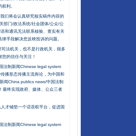
的权利。
行业协会接连发公告
件，我们将会认真研究核实稿件内容的
门/政法系统/社会团体/公众/公
用语和通讯无法联系核验、查实有关
法律手段解决您反映投诉的问题。
家司法机关，也不是行政机关，很多
谢您的信任与关注！
新闻Chinese legal system
种传播形态传播主流舆论，为中国和
na publics news/中国法制
社会矛盾！最终实现政府、媒体、公众三者
让核能赋能千行百业
民人才铺垫一个话语权平台，促进国
新闻Chinese legal system