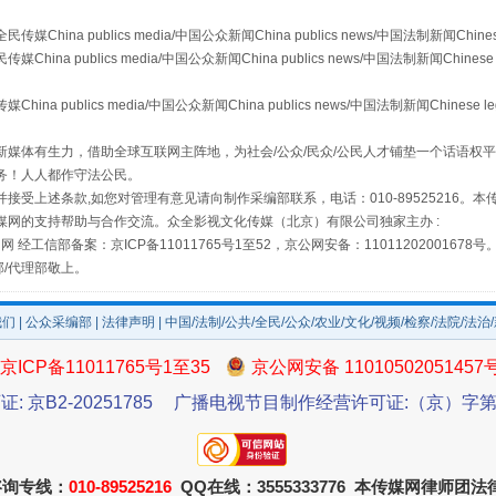
a publics media/中国公众新闻China publics news/中国法制新闻Chinese
 publics media/中国公众新闻China publics news/中国法制新闻Chinese 
publics media/中国公众新闻China publics news/中国法制新闻Chinese l
媒体有生力，借助全球互联网主阵地，为社会/公众/民众/公民人才铺垫一个话语权平
让传统村落焕发生机
务！人人都作守法公民。
接受上述条款,如您对管理有意见请向制作采编部联系，电话：010-89525216。
媒网的支持帮助与合作交流。众全影视文化传媒（北京）有限公司独家主办 :
网 经工信部备案：京ICP备11011765号1至52，京公网安备：11011202001678号
部/代理部敬上。
我们
|
公众采编部
|
法律声明
| 中国/法制/公共/全民/公众/农业/文化/视频/检察/法院/法治
京ICP备11011765号1至35
京公网安备 11010502051457
证: 京B2-20251785
广播电视节目制作经营许可证:（京）字第3
走走走！国家喊你健身啦
咨询专线：
010-89525216
QQ在线：3555333776 本传媒网律师团