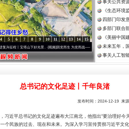
事关公共资
《生态环境监
读
四部门印发
多部门联合部
《美丽中国建
4
5
6
7
8
9
10
11
12
13
14
15
未来五年，
丨宝塔山下好光景..
·[视频]
因党而生 为党而战——百年“纪”事⑧加强纪律..
·[视频]
牢记
事关人工智
总书记的文化足迹丨千年良渚
发布时间：2024-12-19 来
习近平总书记的文化足迹遍布大江南北，他指出“要治理好今天
着一个民族的过去、现在和未来。为深入学习宣传贯彻习近平文