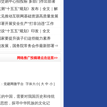
源交易中心招投标 多部门作出部署
测“十五五”规划》发布｜全文｜解
意见推动互联网基础资源高质量发展
署开展安全生产“打非治违”工作
设“十五五”规划》印发｜全文
国家要提升孩子们这些能力素养
初心使命 奋进复兴征程丨“转折之城”激荡..
·[视频]
牢记初心使命 奋进复兴征程丨红船起航
能发展，国务院常务会作最新部署⇒
网络推广投稿请点击这里>>
源：
党建网微平台
字体大小[
大
中
小
]
的中国，需要对我国历史和传统
化思想，探寻中华民族的文化记