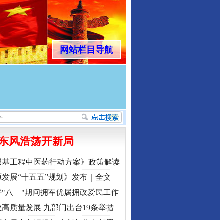
网站栏目导航
东风浩荡开新局
强基工程中医药行动方案》政策解读
发展“十五五”规划》发布｜全文
"八一"期间拥军优属拥政爱民工作
高质量发展 九部门出台19条举措