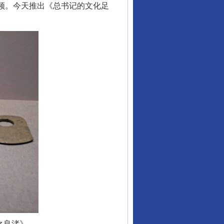
视频。今天推出《总书记的文化足
东山县通报“牛蛙产品抗生素超标问题”
千年窑火 生生不息
之良渚》