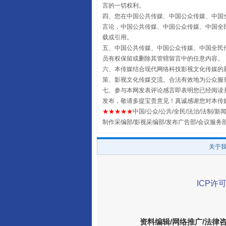
言的一切权利。
四、您在中国公共传媒、中国公众传媒、中国全民传媒Chin
言论，中国公共传媒、中国公众传媒、中国全民传媒China
载或引用。
五、中国公共传媒、中国公众传媒、中国全民传媒China 
员有权保留或删除其管辖留言中的任意内容。
六、本传媒结合现代网络科技影视文化传媒的新
事关残疾人未来5年
策、影视文化传媒交流。合法有效地为公众服
七、参与本网发表评论感言即表明您已经阅读并
发布，敬请多提宝贵意见！真诚感谢您对本传
★★★★★
中国/公众/公共/全民/法治/法制/新闻
制作采编部/影视采编部/发布广告部/会议服务
关于
ICP许可
规模最大的光氢储一体化项目
资料编辑/网络推广/法律