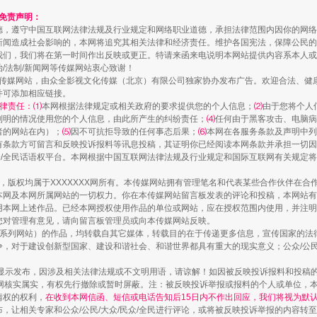
和免责声明：
德，遵守中国互联网法律法规及行业规定和网络职业道德，承担法律范围内因你的网络
新闻造成社会影响的，本网将追究其相关法律和经济责任。维护各国宪法，保障公民的
我们，我们将在第一时间作出反映或更正。特请来函来电说明本网站提供内容系本人或
治/法制/新闻网等传媒网站衷心致谢！
新闻网等传媒网站，由众全影视文化传媒（北京）有限公司独家协办发布广告。欢迎合法、
并可添加相应链接。
律责任：⑴
本网根据法律规定或相关政府的要求提供您的个人信息；
⑵
由于您将个人
列明的情况使用您的个人信息，由此所产生的纠纷责任；
⑷
任何由于黑客攻击、电脑病
者的网站在内）；
⑸
因不可抗拒导致的任何事态后果；
⑹
本网在各服务条款及声明中列
有条款方可留言和反映投诉报料等讯息投稿，其证明你已经阅读本网条款并承担一切因
民众/全民话语权平台。本网根据中国互联网法律法规及行业规定和国际互联网有关规定
山西：不断增强治理腐败综合效能
作品，版权均属于XXXXXXX网所有。本传媒网站拥有管理笔名和代表某些合作伙伴在
本网及本网所属网站的一切权力。你在本传媒网站留言板发表的评论和投稿，本网站有
本网上述作品。已经本网授权使用作品的单位或网站，应在授权范围内使用，并注明“来
您对管理有意见，请向留言板管理员或向本传媒网站反映。
本传媒系列网站）的作品，均转载自其它媒体，转载目的在于传递更多信息，宣传国家的
，对于建设创新型国家、建设和谐社会、和谐世界都具有重大的现实意义；公众/公民/
显示发布，因涉及相关法律法规或不文明用语，请谅解！如因被反映投诉报料和投稿
网核实属实，有权先行撤除或暂时屏蔽。注：被反映投诉举报或报料的个人或单位，
情权的权利，
在收到本网信函、短信或电话告知后15日内不作出回应，我们将视为默
，让相关专家和公众/公民/大众/民众/全民进行评论，或将被反映投诉举报的内容转