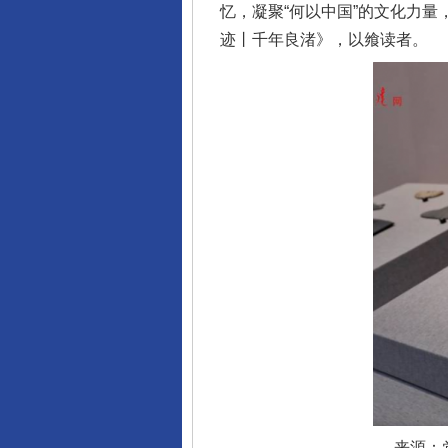
忆，凝聚“何以中国”的文化力量
迹丨千年良渚》，以飨读者。
完善运行机制助力责任有效落
法徽映军营 权益有保障
来源：