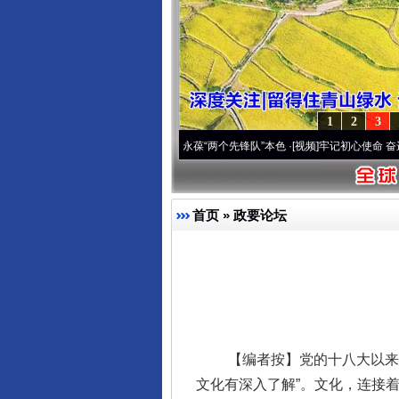
1
2
3
 深刻改变雪域高原..
·[视频]
永葆“两个先锋队”本色
·[视频]
牢记初心使命 奋进复兴征程
首页
»
政要论坛
【编者按】党的十八大以来，
文化有深入了解”。文化，连接