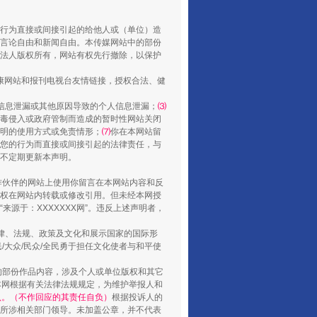
行为直接或间接引起的给他人或（单位）造
言论自由和新闻自由。本传媒网站中的部份
法人版权所有，网站有权先行撤除，以保护
健康网站和报刊电视台友情链接，授权合法、健
信息泄漏或其他原因导致的个人信息泄漏；
⑶
毒侵入或政府管制而造成的暂时性网站关闭
明的使用方式或免责情形；
⑺
你在本网站留
您的行为而直接或间接引起的法律责任，与
将不定期更新本声明。
扯下公款旅游的“隐身衣”
合作伙伴的网站上使用你留言在本网站内容和反
权在网站内转载或修改引用。但未经本网授
源于：XXXXXXX网”。违反上述声明者，
法律、法规、政策及文化和展示国家的国际形
大众/民众/全民勇于担任文化使者与和平使
的部份作品内容，涉及个人或单位版权和其它
本网根据有关法律法规规定，为维护举报人和
认。（不作回应的其责任自负）
根据投诉人的
至所涉相关部门领导。未加盖公章，并不代表