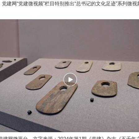
，党建网“党建微视频”栏目特别推出“总书记的文化足迹”系列微
实
行业协会接连发公告
让核能赋能千行百业
党建网微平台，文字来源：2024年第1期《党建》杂志《五千年