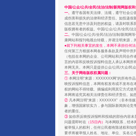
中国/公众/公共/全民/法治/法制/新闻网版权
一、
遵守各国有关法律、法规，遵守社会公
成伤害和损失的法律和经济责任。如投递假
信息若无意中涉及到您的权益，请及时联系
版权拥有者的权益。中国/公众/公共/全民/法
二、
中国/公众/公共/全民/法治/法制/
康网站和报刊电视台转载，并请注明来源，
●就下列相关事宜的发生，本网不承担任何法
任何第三方根据本网各服务条款及声明中所
（包括在本网的企业、公司网站和共同合作
言的内容和反映投诉报料信息人承认本网所
本网无关。本网只是提供公众/公民/大众/
镜头丨大暑三秋近
三、关于网络版权权属问题：
①
本网注明“来源：XXXXXXX网”的所有
映投诉报料信息，本网有权发布或不发布在
权的网站不得转载、摘编或利用其它方式使用
本网将追究其相关法律责任和经济责任。如
②
凡本网注明“来源：XXXXXXX”（非
象，增强国家软实力，参与国际新闻舆论竞争
者的重任。
③
如你所反映投诉报料和投稿的部份内容未
问题需即时在
（15日内）
与本网联系，经本
被举报人的权利，任何公民都有陈述权和知
要求将被举报人姓名、地址、单位、实名公布