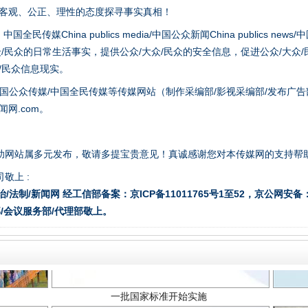
以客观、公正、理性的态度探寻事实真相！
题”
法徽映军营 权益有保障
hina publics media/中国公众新闻China publics news/中国法制
众/民众的日常生活事实，提供公众/大众/民众的安全信息，促进公众/大众
众/民众信息现实。
国公众传媒/中国全民传媒等传媒网站（制作采编部/影视采编部/发布广告
网.com。
助网站属多元发布，敬请多提宝贵意见！真诚感谢您对本传媒网的支持帮
敬上 :
治/法制/新闻网 经工信部备案：京ICP备11011765号1至52，京公网安备：11
一批国家标准开始实施
/会议服务部/代理部敬上。