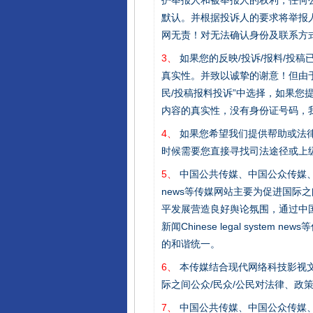
护举报人和被举报人的权利，任何
默认。并根据投诉人的要求将举报
网无责！对无法确认身份及联系方
3、
如果您的反映/投诉/报料/投
真实性。并致以诚挚的谢意！但由于
民/投稿报料投诉”中选择，如果
内容的真实性，没有身份证号码，
4、
如果您希望我们提供帮助或法
时候需要您直接寻找司法途径或上
完善运行机制助力责任有效落
5、
中国公共传媒、中国公众传媒、中国全民传媒C
news等传媒网站主要为促进国际
平发展营造良好舆论氛围，通过中国公共传媒
新闻Chinese legal sys
的和谐统一。
6、
本传媒结合现代网络科技影视文
际之间公众/民众/公民对法律、政
7、
中国公共传媒、中国公众传媒、中国全民传媒C