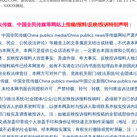
3776@QQ.COM。通讯地址：北京市朝阳区朝外雅宝路12号（华声国际大厦）1层 1 
XXXXX网站。
众传媒、中国全民传媒等网站上
投稿/报料/反映/投诉特别声明：
媒China publics media/China publics news等传媒网
众、民众、公民说法评论》等频道上的文章属原文转出或转载，不代表本
与本网无关。本网只是提供公众话语权平台，一定要在本国法律和公民权
述，反映投诉报料人捏造事实、弄虚作假、夸大事实、反映投诉报料人独
诉报料稿件已经本网发布，如有不实请在15日内书面告知理由并承担因此
全权法律责任，本网方可对外广告。党政机关部门/政法系统/社会团体/公
全民传媒China publics media/中国公众新闻China publics new
家版权。未经本网书面合同授权许可，严禁转载、转刊，转载、转刊将追诉法律
门/政法系统/社会团体/公众/公民反映投诉报料投稿时，必须留下自己
被投诉人的联系资料写全，以便本网及时与投诉人取得联系并核实投诉内
部门核实及调查被投诉人。注：如被反映投诉报料和投稿的全部或部份作
面文函加盖印章或个人加盖手印和身份证明快递北京制作采编部（地址：北
避免造成不必要的社会影响。经本网核实属实，有权先行撤除或暂时屏蔽。注