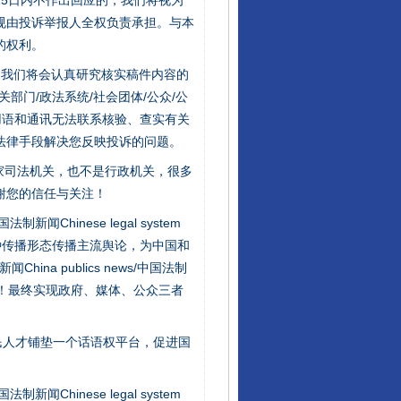
5日内不作出回应的，我们将视为
规由投诉举报人全权负责承担。与本
的权利。
件，我们将会认真研究核实稿件内容的
门/政法系统/社会团体/公众/公
用语和通讯无法联系核验、查实有关
法律手段解决您反映投诉的问题。
家司法机关，也不是行政机关，很多
谢您的信任与关注！
行业协会接连发公告
新闻Chinese legal system
种传播形态传播主流舆论，为中国和
na publics news/中国法制
社会矛盾！最终实现政府、媒体、公众三者
民人才铺垫一个话语权平台，促进国
新闻Chinese legal system