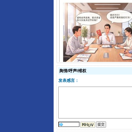
揭开“小金库”的免责幌子
舆情/呼声/维权
发表感言：
受贿1.44亿！段成刚被判无期