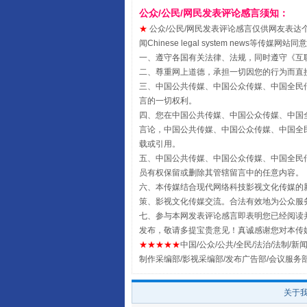
公众/公民/网民发表评论感言须知：
★
公众/公民/网民发表评论感言仅供网友表达个人看法
闻Chinese legal system new
一、遵守各国有关法律、法规，同时遵守《
互
二、尊重网上道德，承担一切因您的行为而直
三、中国公共传媒、中国公众传媒、中国全民传媒China 
言的一切权利。
四、您在中国公共传媒、中国公众传媒、中国全民传媒Chin
言论，中国公共传媒、中国公众传媒、中国全民传媒China
全民健身五年计划来了！等你上
载或引用。
五、中国公共传媒、中国公众传媒、中国全民传媒China 
员有权保留或删除其管辖留言中的任意内容。
六、本传媒结合现代网络科技影视文化传媒的新
策、影视文化传媒交流。合法有效地为公众服
七、参与本网发表评论感言即表明您已经阅读并
发布，敬请多提宝贵意见！真诚感谢您对本传
★★★★★
中国/公众/公共/全民/法治/法制/新闻
制作采编部/影视采编部/发布广告部/会议服务
关于