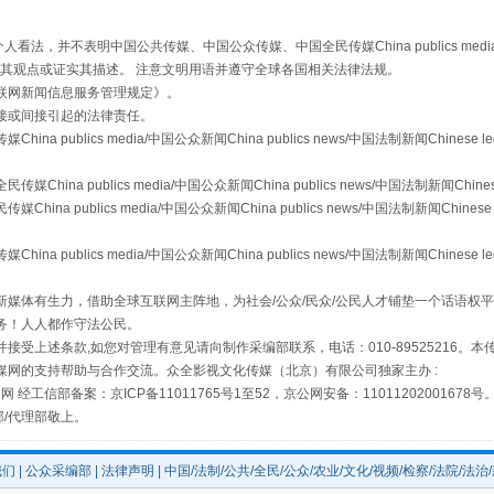
，并不表明中国公共传媒、中国公众传媒、中国全民传媒China publics media/中国公
s等传媒网站同意其观点或证实其描述。 注意文明用语并遵守全球各国相关法律法规。
联网新闻信息服务管理规定
》。
接或间接引起的法律责任。
publics media/中国公众新闻China publics news/中国法制新闻Chinese l
a publics media/中国公众新闻China publics news/中国法制新闻Chinese
 publics media/中国公众新闻China publics news/中国法制新闻Chinese 
场
事关残疾人未来5年
publics media/中国公众新闻China publics news/中国法制新闻Chinese l
媒体有生力，借助全球互联网主阵地，为社会/公众/民众/公民人才铺垫一个话语权平
务！人人都作守法公民。
接受上述条款,如您对管理有意见请向制作采编部联系，电话：010-89525216。
媒网的支持帮助与合作交流。众全影视文化传媒（北京）有限公司独家主办 :
网 经工信部备案：京ICP备11011765号1至52，京公网安备：11011202001678号
部/代理部敬上。
我们
|
公众采编部
|
法律声明
| 中国/法制/公共/全民/公众/农业/文化/视频/检察/法院/法治