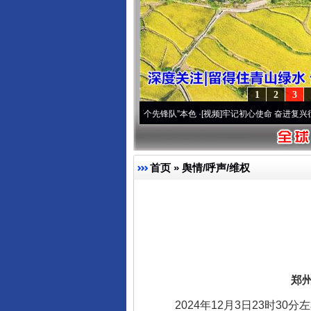
1
2
3
变雪域高原..
·[视频]
永葆“两个先锋队”本色
·[视频]
牢记初心使命 奋进复兴征程丨宝塔山
首页
»
舆情/呼声/维权
郑州
2024年12月3日23时30