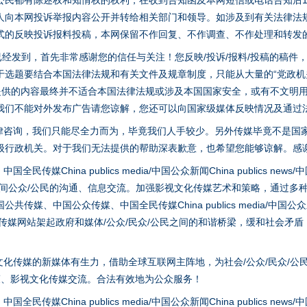
公民都有陈述权和知情权的权利，在收到告知函及本网短信或电话告知后1
人向本网投诉举报内容公开并转给相关部门和领导。如涉及到有关法律法
式的反映投诉报料投稿，本网保留不作回复、不作调查、不作处理和转发
稿已经发到，首先非常感谢您的信任与关注！您反映/投诉/报料/投稿的稿
选题要结合本国法律法规和有关文件及规章制度，只能从大量的“党政机关部
您提供的内容最终并不适合本国法律法规或涉及本国国家安全，或有不文明
我们不能对外发布广告请您谅解，您还可以向国家级媒体反映情况及通过
律咨询，我们只能尽全力而为，毕竟我们人手较少。另外传媒毕竟不是国
级行政机关。对于我们无法提供的帮助深表歉意，也希望您能够谅解。感
实
一纸欠条伤亲情 巡回调解促和解..
hina publics media/中国公众新闻China publics news/中国法制
之间公众/公民的沟通、信息交流。加强影视文化传媒艺术和策略，通过多
、中国公众传媒、中国全民传媒China publics media/中国公众新闻Chi
tem news等传媒网站架起政府和媒体/公众/民众/公民之间的和谐桥梁，缓和
化传媒的新媒体有生力，借助全球互联网主阵地，为社会/公众/民众/公
策、影视文化传媒交流。合法有效地为公众服务！
hina publics media/中国公众新闻China publics news/中国法制