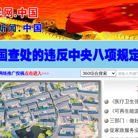
>
网络推广投稿
点击进入>>>
《医疗卫生
《可再生能源
三部门：做好
促家政服务业