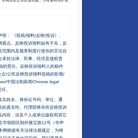
2 1号。本网原创文章欢迎转载，为尊重和维护原
站严肃声明： 《投稿/报料/反映/投诉》、
网观点。反映投诉报料如有不实，反
法范围内及规章制度行使你的言论自
立承担法律、民事、经济及侵权责
稿的责任。反映投诉报料人的稿件
众/公民反映投诉报料投稿的影视/
s/中国法制新闻Chinese legal
责任。
的真实姓名、身份证号码、单位、通
容的真实性。代理部将你所反映投诉
品内容，涉及个人或单位版权和其它
京市朝阳区朝外雅宝路12号（华声
：本网根据有关法律法规规定，为维