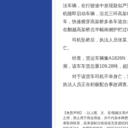
法车辆，在行驶途中发现疑似严
机随即启动车辆，沿北三环高架
车，快速横穿高架桥多条车道自
在翻越高架桥北半幅南侧护栏过
司机坠桥后，执法人员张某、李
亡。
经查，货运车辆豫A1826N
测，该车车货总重109.28吨，超
对于该货车司机不幸身亡，我
执法人员正在积极配合事故调查
【免责声明】：以上图、文、音/视频文章
之用，禁止用于商业用途，并不代表本网赞
者取得联系，若来源标注错误或无意侵犯到您的