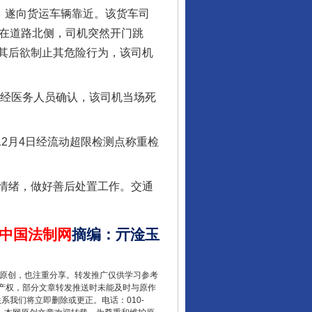
，遂向货运车辆靠近。该货车司
停在道路北侧，司机突然开门跳
其后欲制止其危险行为，该司机
经医务人员确认，该司机当场死
2月4日经流动超限检测点称重检
情绪，做好善后处置工作。交通
中国法制网
摘编
：
亓淦玉
重原创，也注重分享。转发推广仅供学习参考
产权，部分文章转发推送时未能及时与原作
联系我们将立即删除或更正。电话：010-