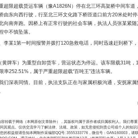
重超限超载货运车辆（豫A1826N）停在北三环高架桥中间车道
桥由东向西行驶，行至北三环文化路下桥匝道口前方20米处时
北向南奔跑。因桥上有正常行驶的社会车辆，执法人员张某紧随
程中不慎坠落。
某1第一时间报警并拨打120急救电话，同时迅速赶到桥下，
（黄牌车）为重型自卸货车，营运状态为停运。该车限载31吨，1
限率252.51%，属于严重超限超载“百吨王”违法车辆。
们深表同情。目前，执法支队正在与家属积极沟通，安抚家属
。
内容转载于网络（本网原创文章除外），其版权均属于原作者或归属权利人。我们尊
同其观点。仅供交流学习了解法律、法规、政策，如无意侵犯到贵公司或个人的知识
权益烦请告知本网制作采编部QQ号: 3555333776，微信号：GAN160003，请