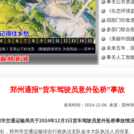
事关公共资
《生态环境监
读
四部门印发
多部门联合部
《美丽中国建
4
5
6
7
8
9
10
11
12
13
14
15
未来五年，
下好光景..
·[视频]
因党而生 为党而战——百年“纪”事⑧加强纪律..
·[视频]
牢记初心使命 
事关人工智
郑州通报“货车驾驶员意外坠桥”事故
发布时间：2024-12-06 来源：
郑州
市交通运输局关于2024年12月3日货车驾驶员意外坠桥事故情
分左右，郑州市交通运输综合行政执法支队金水大队执法人员张某、李某