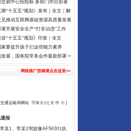
源交易中心招投标 多部门作出部署
测“十五五”规划》发布｜全文｜解
意见推动互联网基础资源高质量发展
署开展安全生产“打非治违”工作
设“十五五”规划》印发｜全文
国家要提升孩子们这些能力素养
奋进复兴征程丨“转折之城”激荡..
·[视频]
牢记初心使命 奋进复兴征程丨红船起航处 潮起
能发展，国务院常务会作最新部署⇒
网络推广投稿请点击这里>>
市交通运输局网站
字体大小[
大
中
小
]
况通报
1、李某2驾驶豫AF56301执