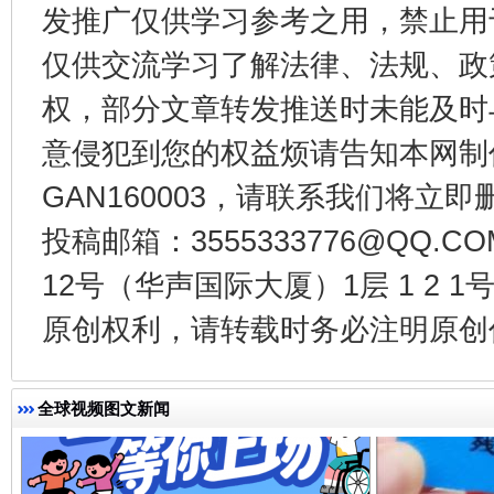
发推广仅供学习参考之用，禁止用
仅供交流学习了解法律、法规、政
权，部分文章转发推送时未能及时
受贿1.44亿！段成刚被判无期
从幼儿
意侵犯到您的权益烦请告知本网制作采编
GAN160003，请联系我们将立即删
投稿邮箱：3555333776@QQ
12号（华声国际大厦）1层 1 2
原创权利，请转载时务必注明原创作
全球视频图文新闻
全民健身五年计划来了！等你上场