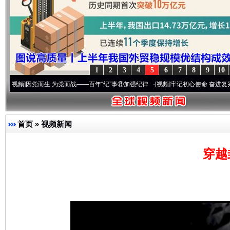
1
2
3
4
5
6
7
8
9
10
因党而生 为党而战——百年“纪”事⑧加强纪律..
·[视频]
牢记初心使命 奋进复兴征程丨“转折
首页
»
视频新闻
穿越