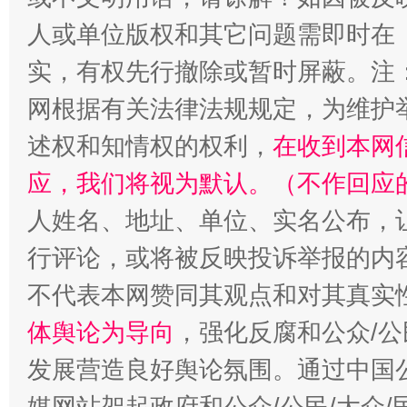
人或单位版权和其它问题需即时在
扯下公款旅游的“隐身衣”
如何以同
实，有权先行撤除或暂时屏蔽。注
网根据有关法律法规规定，为维护
述权和知情权的权利，
在收到本网
应，我们将视为默认。（不作回应
人姓名、地址、单位、实名公布，让
行评论，或将被反映投诉举报的内
不代表本网赞同其观点和对其真实
“蜀中异人”王建安的艺术幻境
体舆论为导向
，强化反腐和公众/公
发展营造良好舆论氛围。通过中国公
媒网站架起政府和公众/公民/大众