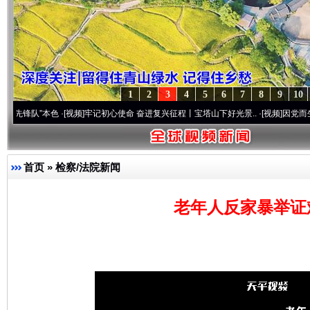
1
2
3
4
5
6
7
8
9
10
”本色
·[视频]
牢记初心使命 奋进复兴征程丨宝塔山下好光景..
·[视频]
因党而生 为党而战
首页
»
检察/法院新闻
老年人反家暴举证