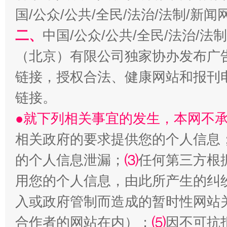
国/公众/公共/全民/法治/法制/新
二、
中国/公众/公共/全民/法治/
揭开“小金库”的免责幌子
（北京）有限公司独家协办发布广
链接，授权合法、健康网站和报刊
链接。
●就下列相关事宜的发生，本网不
相关政府的要求提供您的个人信息
的个人信息泄漏；
⑶
任何第三方根
受贿1.44亿！段成刚被判无期
从幼儿
用您的个人信息，由此所产生的纠
入或政府管制而造成的暂时性网站
合作者的网站在内）；
⑸
因不可抗