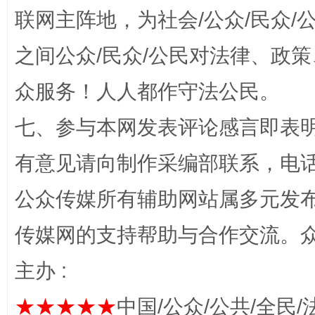
联网主阵地，为社会/公众/民众
之间公众/民众/公民对法律、政
东山县通报“牛蛙产品抗生素超标问题”
法
众服务！人人都作守法公民。
七、参与本网发表评论感言即表明
有意见请向制作采编部联系，电话：0
公众传媒所有辅助网站属多元发
传媒网的支持帮助与合作交流。
千年窑火 生生不息
一
主办 :
★★★★★
中国/公众/公共/全民/