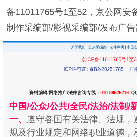
备11011765号1至52，京公网安备：
制作采编部/影视采编部/发布广告
关于我们
|
公众采编部
|
法律声明
| 中国
揭开“小金库”的免责幌子
京ICP备11011765号1至3
ICP许可证: 京B2-20251785
广
资料编辑/网络推广/法律咨询专线：
010-89525216
QQ
中国/公众/公共/全民/法治/法
一、
遵守各国有关法律、法规，
规及行业规定和网络职业道德，
受贿1.44亿！段成刚被判无期
从幼儿