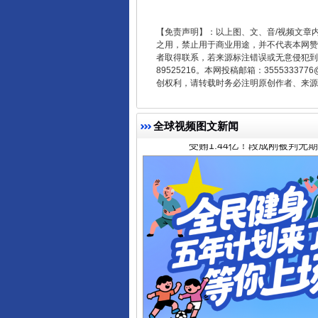
【免责声明】：以上图、文、音/视频文章
之用，禁止用于商业用途，并不代表本网赞
者取得联系，若来源标注错误或无意侵犯到您的
89525216。本网投稿邮箱：355533
受贿1.44亿！段成刚被判无期
创权利，请转载时务必注明原创作者、来源：
全球视频图文新闻
全民健身五年计划来了！等你上