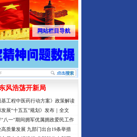
网站栏目导航
东风浩荡开新局
强基工程中医药行动方案》政策解读
发展“十五五”规划》发布｜全文
行业协会接连发公告
"八一"期间拥军优属拥政爱民工作
高质量发展 九部门出台19条举措