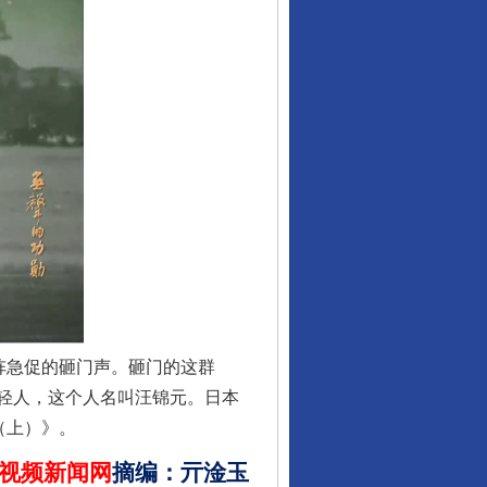
从数据变化看反腐深化
酒驾未被当场查获能处罚吗
阵急促的砸门声。砸门的这群
轻人，这个人名叫汪锦元。日本
（上）》。
视频新闻网
摘编
：
亓淦玉