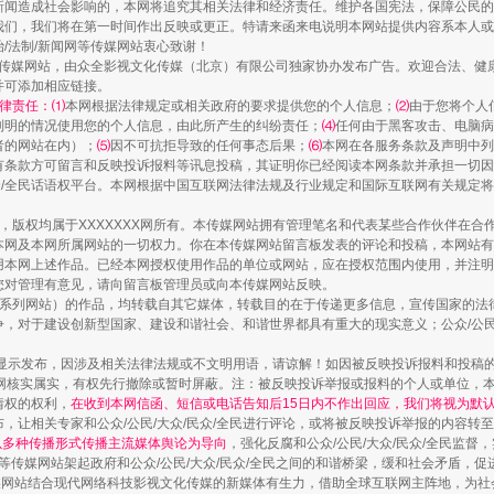
新闻造成社会影响的，本网将追究其相关法律和经济责任。维护各国宪法，保障公民的
我们，我们将在第一时间作出反映或更正。特请来函来电说明本网站提供内容系本人或
治/法制/新闻网等传媒网站衷心致谢！
新闻网等传媒网站，由众全影视文化传媒（北京）有限公司独家协办发布广告。欢迎合法、
并可添加相应链接。
一颗心始终滚烫
律责任：⑴
本网根据法律规定或相关政府的要求提供您的个人信息；
⑵
由于您将个人
列明的情况使用您的个人信息，由此所产生的纠纷责任；
⑷
任何由于黑客攻击、电脑病
者的网站在内）；
⑸
因不可抗拒导致的任何事态后果；
⑹
本网在各服务条款及声明中列
有条款方可留言和反映投诉报料等讯息投稿，其证明你已经阅读本网条款并承担一切因
民众/全民话语权平台。本网根据中国互联网法律法规及行业规定和国际互联网有关规定
作品，版权均属于XXXXXXX网所有。本传媒网站拥有管理笔名和代表某些合作伙伴在
本网及本网所属网站的一切权力。你在本传媒网站留言板发表的评论和投稿，本网站有
本网上述作品。已经本网授权使用作品的单位或网站，应在授权范围内使用，并注明“来
您对管理有意见，请向留言板管理员或向本传媒网站反映。
本传媒系列网站）的作品，均转载自其它媒体，转载目的在于传递更多信息，宣传国家的
，对于建设创新型国家、建设和谐社会、和谐世界都具有重大的现实意义；公众/公民/
显示发布，因涉及相关法律法规或不文明用语，请谅解！如因被反映投诉报料和投稿
实
一纸欠条伤亲情 巡回调解促和解..
网核实属实，有权先行撤除或暂时屏蔽。注：被反映投诉举报或报料的个人或单位，
情权的权利，
在收到本网信函、短信或电话告知后15日内不作出回应，我们将视为默
，让相关专家和公众/公民/大众/民众/全民进行评论，或将被反映投诉举报的内容转
网以多种传播形式传播主流媒体舆论为导向
，强化反腐和公众/公民/大众/民众/全民监
等传媒网站架起政府和公众/公民/大众/民众/全民之间的和谐桥梁，缓和社会矛盾，
媒网站结合现代网络科技影视文化传媒的新媒体有生力，借助全球互联网主阵地，为社会