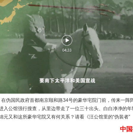
一批国家标准开始实施
以产业富民促振兴
许，在伪国民政府首都南京颐和路34号的豪华宅院门前，传来一阵
进入公馆强行搜查，从里边带走了一位三十出头、白白净净的年
锦元又和这所豪华宅院又有何关系？请看《汪公馆里的“伪装者”
中国