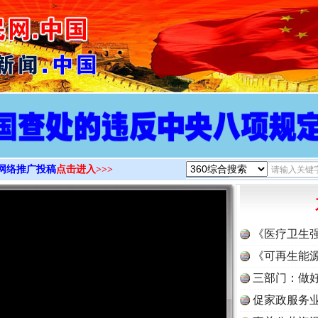
>
网络推广投稿
点击进入>>>
《医疗卫生
《可再生能源
实
一纸欠条伤亲情 巡回调解促和解..
三部门：做好
促家政服务业