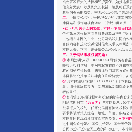
成伤害和损失的法律和经济责任。如投递假
信息若无意中涉及到您的权益，请及时联系
版权拥有者的权益。中国/公众/公共/全民/法
二、
中国/公众/公共/全民/法治/法制/
康网站和报刊电视台转载，并请注明来源，
“蜀中异人”王建安的艺术幻境
●就下列相关事宜的发生，本网不承担任何法
任何第三方根据本网各服务条款及声明中所
（包括在本网的企业、公司网站和共同合作
言的内容和反映投诉报料信息人承认本网所
本网无关。本网只是提供公众/公民/大众/
三、关于网络版权权属问题：
①
本网注明“来源：XXXXXXX网”的所有
映投诉报料信息，本网有权发布或不发布在
权的网站不得转载、摘编或利用其它方式使用
本网将追究其相关法律责任和经济责任。如
②
凡本网注明“来源：XXXXXXX”（非
象，增强国家软实力，参与国际新闻舆论竞争
者的重任。
③
如你所反映投诉报料和投稿的部份内容未
完善运行机制助力责任有效落
问题需即时在
（15日内）
与本网联系，经本
被举报人的权利，任何公民都有陈述权和知
要求将被举报人姓名、地址、单位、实名公布
本网赞同其观点和对其真实性负责。
● 本
过中国公众传媒/中国公共传媒/中国全民传媒
公民/大众/民众/全民三者的和谐统一。本传