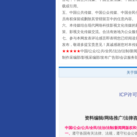
国家大学科技园优化重塑工作
载或引用。
五、中国公共传媒、中国公众传媒、中国全民传媒China 
员有权保留或删除其管辖留言中的任意内容。
六、本传媒结合现代网络科技影视文化传媒的新
策、影视文化传媒交流。合法有效地为公众服
七、参与本网发表评论感言即表明您已经阅读并
发布，敬请多提宝贵意见！真诚感谢您对本传
★★★★★
中国/公众/公共/全民/法治/法制/新闻
制作采编部/影视采编部/发布广告部/会议服务
关于
扯下公款旅游的“隐身衣”
ICP许可
资料编辑/网络推广/法律
中国/公众/公共/全民/法治/法制/新闻网版权
一、
遵守各国有关法律、法规，遵守社会公