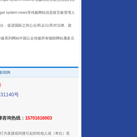
山西：不断增强治理腐败综合效能
egal system news等传媒网站信息留言板管理人
台，促进国际之间公众/民众/公民对法律、政
本传媒系列网站中国公众传媒所有辅助网站属多元
。
/新闻网
养老服务师职业资格制度暂行规定
号
1140号
法律咨询热线：
15701616003
行为直接或间接引起的给他人或（单位）造