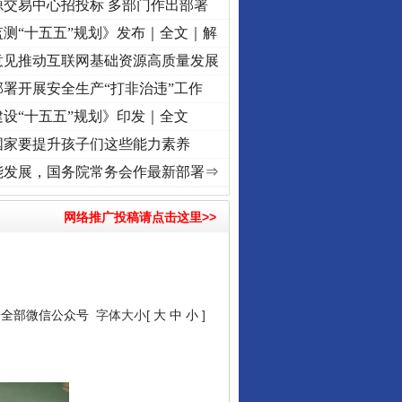
源交易中心招投标 多部门作出部署
测“十五五”规划》发布｜全文｜解
意见推动互联网基础资源高质量发展
署开展安全生产“打非治违”工作
设“十五五”规划》印发｜全文
国家要提升孩子们这些能力素养
 奋进复兴征程丨红船起航处 潮起..
·[视频]
一首歌的时间，读懂乐至的“诗与远方”
·[视
能发展，国务院常务会作最新部署⇒
让核能赋能千行百业
网络推广投稿请点击这里>>
安全部微信公众号
字体大小[
大
中
小
]