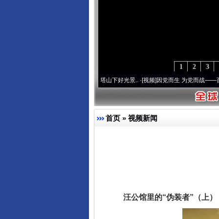
1
2
3
记初心使命 奋进复兴征程丨宝塔山下好光景..
·[视频]
因党而生 为党而战——百年“纪”事
东山县通报“牛蛙产品抗生素超标问
首页
»
视频新闻
汪公馆里的“伪装者”（上）