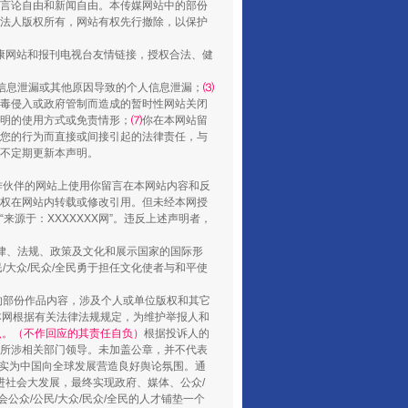
言论自由和新闻自由。本传媒网站中的部份
法人版权所有，网站有权先行撤除，以保护
健康网站和报刊电视台友情链接，授权合法、健
还老百姓一个明白家底
信息泄漏或其他原因导致的个人信息泄漏；
⑶
毒侵入或政府管制而造成的暂时性网站关闭
明的使用方式或免责情形；
⑺
你在本网站留
您的行为而直接或间接引起的法律责任，与
将不定期更新本声明。
合作伙伴的网站上使用你留言在本网站内容和反
权在网站内转载或修改引用。但未经本网授
源于：XXXXXXX网”。违反上述声明者，
法律、法规、政策及文化和展示国家的国际形
大众/民众/全民勇于担任文化使者与和平使
的部份作品内容，涉及个人或单位版权和其它
行业协会接连发公告
本网根据有关法律法规规定，为维护举报人和
认。（不作回应的其责任自负）
根据投诉人的
至所涉相关部门领导。未加盖公章，并不代表
督，实为中国向全球发展营造良好舆论氛围。通
促进社会大发展，最终实现政府、媒体、公众/
公众/公民/大众/民众/全民的人才铺垫一个