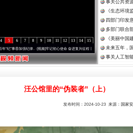
事关公共资
《生态环境监
读
四部门印发
多部门联合部
《美丽中国建
4
5
6
7
8
9
10
11
12
13
14
15
未来五年，
⑧加强纪律..
·[视频]
牢记初心使命 奋进复兴征程丨“转折之城”激荡..
·[视频]
牢记初心使命
事关人工智
题”
法徽映军营 权益有保障
汪公馆里的“伪装者”（上）
发布时间：2024-10-23 来源：
国家