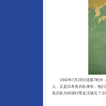
千年窑火 生生不息
揭开“小金库”的免责幌子
1942年7月29日清晨7时
人，正是日本宪兵队便衣，他们
宪兵队为何强行带走汪锦元？汪