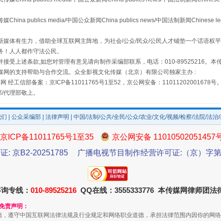
镜头丨大暑三秋近
publics media/中国公众新闻China publics news/中国法制新闻Chinese l
媒体有生力，借助全球互联网主阵地，为社会/公众/民众/公民人才铺垫一个话语权平
务！人人都作守法公民。
接受上述条款,如您对管理有意见请向制作采编部联系，电话：010-89525216。
媒网的支持帮助与合作交流。众全影视文化传媒（北京）有限公司独家主办 :
网 经工信部备案：京ICP备11011765号1至52，京公网安备：11011202001678号
部/代理部敬上。
我们
|
公众采编部
|
法律声明
| 中国/法制/公共/全民/公众/农业/文化/视频/检察/法院/法治
如何以同查同治破解风腐交织难题
京ICP备11011765号1至35
京公网安备 11010502051457
证: 京B2-20251785
广播电视节目制作经营许可证:（京）字第3
咨询专线：
010-89525216
QQ在线：3555333776 本传媒网律师团
和免责声明：
德，遵守中国互联网法律法规及行业规定和网络职业道德，承担法律范围内因你的网络