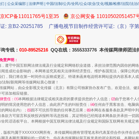
我们
|
公众采编部
|
法律声明
| 中国/法制/公共/全民/公众/农业/文化/视频/检察/法院/法治
京ICP备11011765号1至35
京公网安备 11010502051457
证: 京B2-20251785
广播电视节目制作经营许可证:（京）字第3
规模最大的光氢储一体化项目
咨询专线：
010-89525216
QQ在线：3555333776 本传媒网律师团
和免责声明：
德，遵守中国互联网法律法规及行业规定和网络职业道德，承担法律范围内因你的网络
新闻造成社会影响的，本网将追究其相关法律和经济责任。维护各国宪法，保障公民的
我们，我们将在第一时间作出反映或更正。特请来函来电说明本网站提供内容系本人或
治/法制/新闻网等传媒网站衷心致谢！
新闻网等传媒网站，由众全影视文化传媒（北京）有限公司独家协办发布广告。欢迎合法、
并可添加相应链接。
律责任：⑴
本网根据法律规定或相关政府的要求提供您的个人信息；
⑵
由于您将个人
列明的情况使用您的个人信息，由此所产生的纠纷责任；
⑷
任何由于黑客攻击、电脑病
镜头丨大暑三秋近
者的网站在内）；
⑸
因不可抗拒导致的任何事态后果；
⑹
本网在各服务条款及声明中列
有条款方可留言和反映投诉报料等讯息投稿，其证明你已经阅读本网条款并承担一切因
民众/全民话语权平台。本网根据中国互联网法律法规及行业规定和国际互联网有关规定
作品，版权均属于XXXXXXX网所有。本传媒网站拥有管理笔名和代表某些合作伙伴在
本网及本网所属网站的一切权力。你在本传媒网站留言板发表的评论和投稿，本网站有