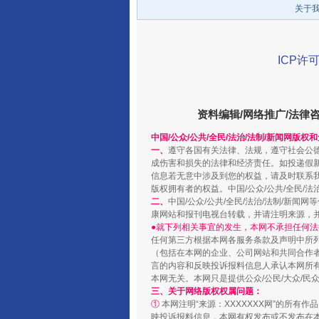
关于
ICP许可
阿坝州三大球赛在茂县开幕
资料编辑/网络推广/法律
中国/公众/公共/全民/法治/法制/新闻网版权
一、
遵守各国有关法律、法规，遵守社会公
成伤害和损失的法律和经济责任。如投递假
信息若无意中涉及到您的权益，请及时联系
版权拥有者的权益。中国/公众/公共/全民/法
二、
中国/公众/公共/全民/法治/法制/
康网站和报刊电视台转载，并请注明来源，
●就下列相关事宜的发生，本网不承担任何法
任何第三方根据本网各服务条款及声明中所
国家大学科技园优化重塑工作
（包括在本网的企业、公司网站和共同合作
言的内容和反映投诉报料信息人承认本网所
本网无关。本网只是提供公众/公民/大众/
三、关于网络版权权属问题：
①
本网注明“来源：XXXXXXX网”的所有
映投诉报料信息，本网有权发布或不发布在