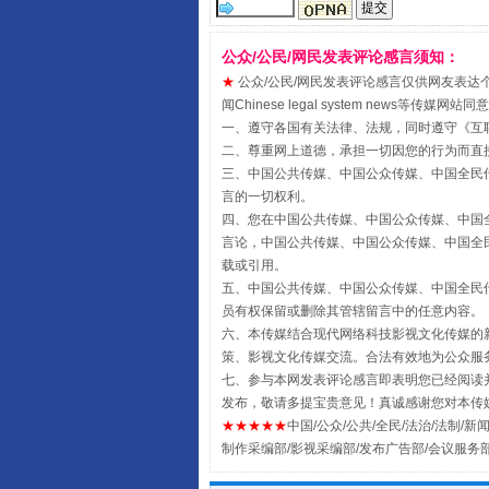
受贿1.44亿！段成刚被判无期
公众/公民/网民发表评论感言须知：
★
公众/公民/网民发表评论感言仅供网友表达个人看法
闻Chinese legal system new
一、遵守各国有关法律、法规，同时遵守《
互
二、尊重网上道德，承担一切因您的行为而直
三、中国公共传媒、中国公众传媒、中国全民传媒China 
言的一切权利。
四、您在中国公共传媒、中国公众传媒、中国全民传媒Chin
言论，中国公共传媒、中国公众传媒、中国全民传媒China
载或引用。
五、中国公共传媒、中国公众传媒、中国全民传媒China 
全民健身五年计划来了！等你上
员有权保留或删除其管辖留言中的任意内容。
六、本传媒结合现代网络科技影视文化传媒的新
策、影视文化传媒交流。合法有效地为公众服
七、参与本网发表评论感言即表明您已经阅读并
发布，敬请多提宝贵意见！真诚感谢您对本传
★★★★★
中国/公众/公共/全民/法治/法制/新闻
制作采编部/影视采编部/发布广告部/会议服务