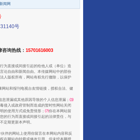
/新闻网
号
1140号
走走走！国家喊你健身啦
法律咨询热线：
15701616003
行为直接或间接引起的给他人或（单位）造
言论自由和新闻自由。本传媒网站中的部份
法人版权所有，网站有权先行撤除，以保护
健康网站和报刊电视台友情链接，授权合法、健
信息泄漏或其他原因导致的个人信息泄漏；
⑶
毒侵入或政府管制而造成的暂时性网站关闭
山西：不断增强治理腐败综合效能
明的使用方式或免责情形；
⑺
你在本网站留
您的行为而直接或间接引起的法律责任，与
将不定期更新本声明。
合作伙伴的网站上使用你留言在本网站内容和反
权在网站内转载或修改引用。但未经本网授