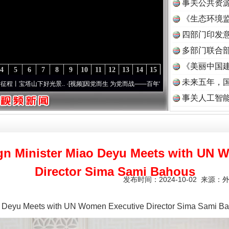
事关公共资
《生态环境监
读
四部门印发
多部门联合部
《美丽中国建
4
5
6
7
8
9
10
11
12
13
14
15
未来五年，
塔山下好光景..
·[视频]
因党而生 为党而战——百年“纪”事⑧加强纪律..
·[视频]
牢记初心
事关人工智
ign Minister Miao Deyu Meets with UN 
Director Sima Sami Bahous
发布时间：2024-10-02 来源：
ao Deyu Meets with UN Women Executive Director Sima Sami B