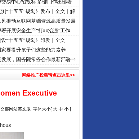
源交易中心招投标 多部门作出部署
测“十五五”规划》发布｜全文｜解
意见推动互联网基础资源高质量发展
署开展安全生产“打非治违”工作
设“十五五”规划》印发｜全文
国家要提升孩子们这些能力素养
使命 奋进复兴征程丨“转折之城”激荡..
·[视频]
牢记初心使命 奋进复兴征程丨红船起航处 
能发展，国务院常务会作最新部署⇒
网络推广投稿请点击这里>>
Women Executive
外交部网站英文版
字体大小[
大
中
小
]
ahous