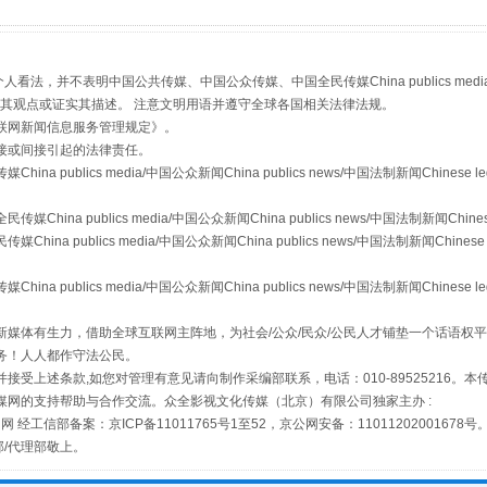
从幼儿园到大学，有这些资助
，并不表明中国公共传媒、中国公众传媒、中国全民传媒China publics media/中国公
s等传媒网站同意其观点或证实其描述。 注意文明用语并遵守全球各国相关法律法规。
联网新闻信息服务管理规定
》。
接或间接引起的法律责任。
publics media/中国公众新闻China publics news/中国法制新闻Chinese l
a publics media/中国公众新闻China publics news/中国法制新闻Chinese
 publics media/中国公众新闻China publics news/中国法制新闻Chinese 
publics media/中国公众新闻China publics news/中国法制新闻Chinese l
场
事关残疾人未来5年
媒体有生力，借助全球互联网主阵地，为社会/公众/民众/公民人才铺垫一个话语权平
务！人人都作守法公民。
接受上述条款,如您对管理有意见请向制作采编部联系，电话：010-89525216。
媒网的支持帮助与合作交流。众全影视文化传媒（北京）有限公司独家主办 :
网 经工信部备案：京ICP备11011765号1至52，京公网安备：11011202001678号
部/代理部敬上。