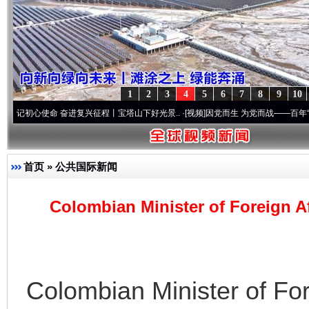
1
2
3
4
5
6
7
8
9
10
使命 奋进复兴征程丨宝塔山下好光景..
·[视频]
因党而生 为党而战——百年“纪”事⑧加强
首页
»
公共国际新闻
Colombian Minister of Foreign Aff
Colombian Minister of Fore